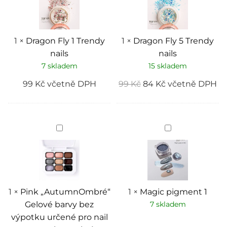
nails
nails
1
×
Dragon Fly 1 Trendy
1
×
Dragon Fly 5 Trendy
nails
nails
7 skladem
15 skladem
99
Kč
včetně DPH
99
Kč
84
Kč
včetně DPH
Pink
Magic
„AutumnOmbré“
pigment
Gelové
1
barvy
bez
výpotku
určené
pro
nail
1
×
Pink „AutumnOmbré“
1
×
Magic pigment 1
art
Gelové barvy bez
7 skladem
a
tvorbu
výpotku určené pro nail
ombré