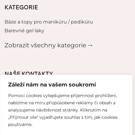
KATEGORIE
Báze a topy pro manikúru / pedikúru
Barevné gel laky
Zobrazit všechny kategorie 🠂
NAŠE KONTAKTY
Záleží nám na vašem soukromí
mikeladzebeauty@gmail.com
Pomocí cookies vylepšujeme příjemnost prohlížení,
+420 776627318
nabízíme na míru přizpůsobené reklamy či obsah a
analyzujeme návštěvnost stránky. Kliknutím na
U Pergamenky 12, Praha 7
„Přijmout vše“ vyjadřujete souhlas s tím, jak cookies
používáme.