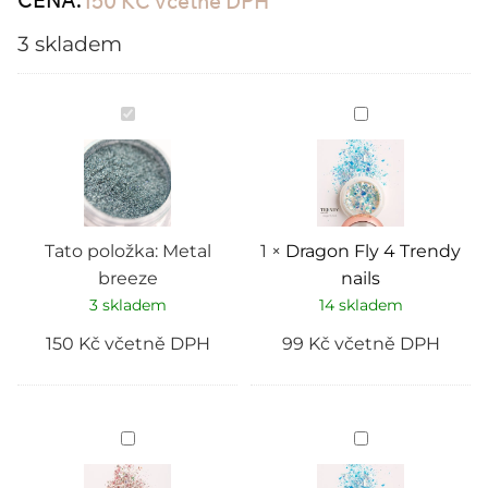
CENA:
150
KČ
včetně DPH
3 skladem
Metal
Dragon
breeze
Fly
4
Trendy
nails
Tato položka:
Metal
1
×
Dragon Fly 4 Trendy
breeze
nails
3 skladem
14 skladem
150
Kč
včetně DPH
99
Kč
včetně DPH
Dragon
Dragon
Fly
Fly
1
5
Trendy
Trendy