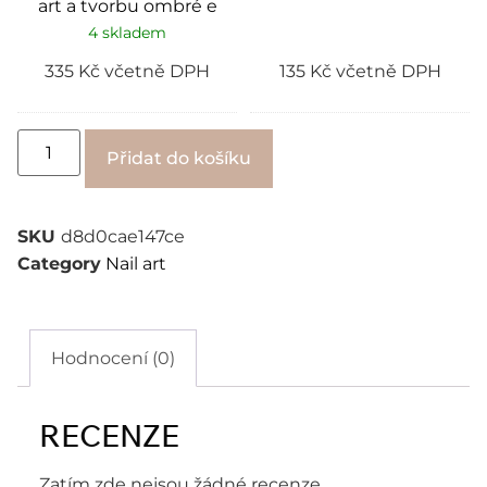
art a tvorbu ombré e
e
4 skladem
335
Kč
včetně DPH
135
Kč
včetně DPH
Alternative:
Přidat do košíku
SKU
d8d0cae147ce
Category
Nail art
Hodnocení (0)
RECENZE
Zatím zde nejsou žádné recenze.