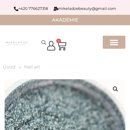
+420 776627318
mikeladzebeauty@gmail.com
AKADEMIE
0
Úvod
Nail art