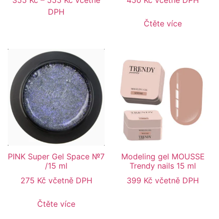
355
Kč
–
555
Kč
včetně
450
Kč
včetně DPH
DPH
Čtěte více
PINK Super Gel Space №7
Modeling gel MOUSSE
/15 ml
Trendy nails 15 ml
275
Kč
včetně DPH
399
Kč
včetně DPH
Čtěte více