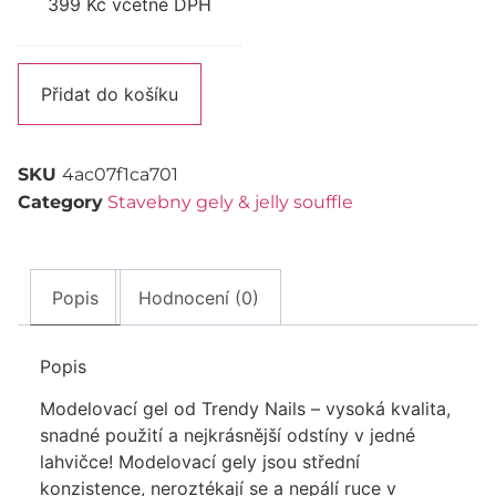
399
Kč
včetně DPH
Alternative:
Přidat do košíku
SKU
4ac07f1ca701
Category
Stavebny gely & jelly souffle
Popis
Hodnocení (0)
Popis
Modelovací gel od Trendy Nails – vysoká kvalita,
snadné použití a nejkrásnější odstíny v jedné
lahvičce! Modelovací gely jsou střední
konzistence, neroztékají se a nepálí ruce v