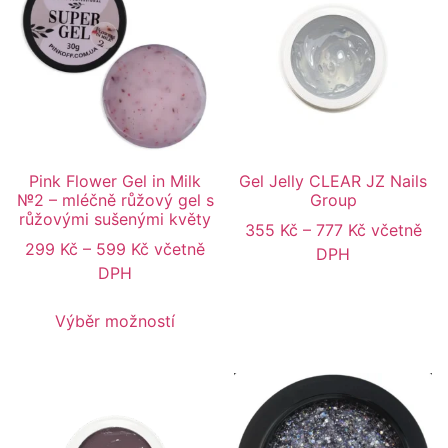
Pink Flower Gel in Milk
Gel Jelly CLEAR JZ Nails
№2 – mléčně růžový gel s
Group
růžovými sušenými květy
355
Kč
–
777
Kč
včetně
299
Kč
–
599
Kč
včetně
DPH
DPH
Výběr možností