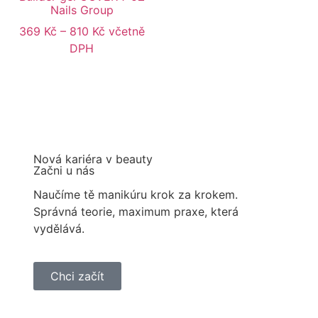
Nails Group
369
Kč
–
810
Kč
včetně
DPH
Nová kariéra v beauty
Začni u nás
Naučíme tě manikúru krok za krokem.
Správná teorie, maximum praxe, která
vydělává.
Chci začít