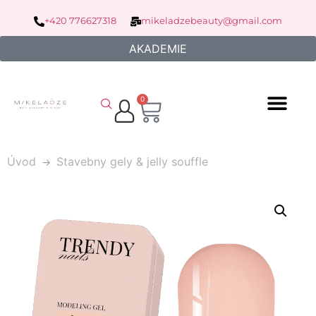
+420 776627318
mikeladzebeauty@gmail.com
AKADEMIE
0
Úvod
Stavebny gely & jelly souffle