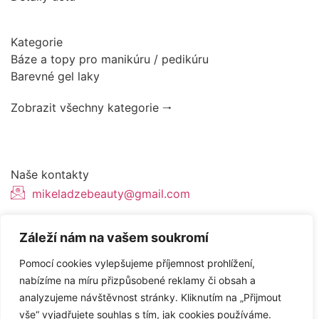
Kategorie
Báze a topy pro manikúru / pedikúru
Barevné gel laky
Zobrazit všechny kategorie 🠂
Naše kontakty
mikeladzebeauty@gmail.com
+420 776627318
Záleží nám na vašem soukromí
U Pergamenky 12, Praha 7
Pomocí cookies vylepšujeme příjemnost prohlížení,
nabízíme na míru přizpůsobené reklamy či obsah a
analyzujeme návštěvnost stránky. Kliknutím na „Přijmout
Tvorba webových stránek od
Topranker.cz
vše“ vyjadřujete souhlas s tím, jak cookies používáme.