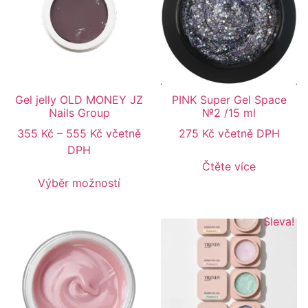
Gel jelly OLD MONEY JZ
PINK Super Gel Space
Nails Group
№2 /15 ml
355
Kč
–
555
Kč
včetně
275
Kč
včetně DPH
DPH
Čtěte více
Výběr možností
Sleva!