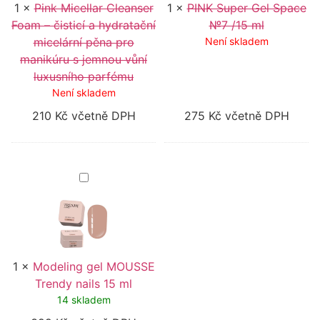
1
×
Pink Micellar Cleanser
micelární
1
×
PINK Super Gel Space
pěna
Foam – čisticí a hydratační
№7 /15 ml
pro
micelární pěna pro
manikúru
Není skladem
s
manikúru s jemnou vůní
jemnou
luxusního parfému
vůní
luxusního
Není skladem
parfému
210
Kč
včetně DPH
275
Kč
včetně DPH
Modeling
gel
MOUSSE
Trendy
nails
15
ml
1
×
Modeling gel MOUSSE
Trendy nails 15 ml
14 skladem