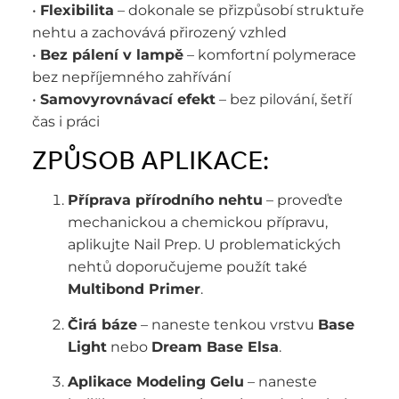
•
Flexibilita
– dokonale se přizpůsobí struktuře
nehtu a zachovává přirozený vzhled
•
Bez pálení v lampě
– komfortní polymerace
bez nepříjemného zahřívání
•
Samovyrovnávací efekt
– bez pilování, šetří
čas i práci
ZPŮSOB APLIKACE:
Příprava přírodního nehtu
– proveďte
mechanickou a chemickou přípravu,
aplikujte Nail Prep. U problematických
nehtů doporučujeme použít také
Multibond Primer
.
Čirá báze
– naneste tenkou vrstvu
Base
Light
nebo
Dream Base Elsa
.
Aplikace Modeling Gelu
– naneste