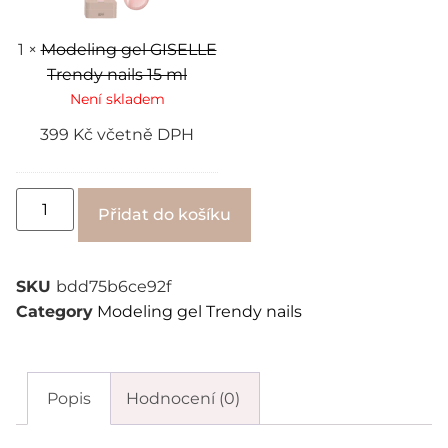
ml
1
×
Modeling gel GISELLE
Trendy nails 15 ml
Není skladem
399
Kč
včetně DPH
Alternative:
Přidat do košíku
SKU
bdd75b6ce92f
Category
Modeling gel Trendy nails
Popis
Hodnocení (0)