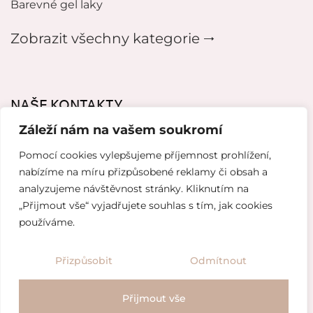
Barevné gel laky
Zobrazit všechny kategorie 🠂
NAŠE KONTAKTY
Záleží nám na vašem soukromí
mikeladzebeauty@gmail.com
Pomocí cookies vylepšujeme příjemnost prohlížení,
+420 776627318
nabízíme na míru přizpůsobené reklamy či obsah a
analyzujeme návštěvnost stránky. Kliknutím na
U Pergamenky 12, Praha 7
„Přijmout vše“ vyjadřujete souhlas s tím, jak cookies
používáme.
Tvorba webových stránek od
Topranker.cz
Přizpůsobit
Odmítnout
Obchodní podmínky
/
Ochrana osobních údajů
Přijmout vše