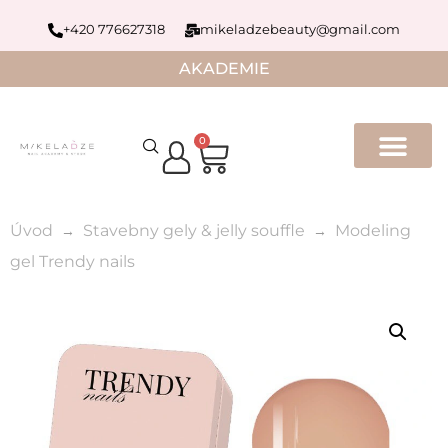
+420 776627318
mikeladzebeauty@gmail.com
AKADEMIE
0
Úvod
Stavebny gely & jelly souffle
Modeling
gel Trendy nails