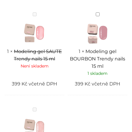
Modeling
Modeling
gel
gel
SAUTE
BOURBON
Trendy
Trendy
nails
nails
15
15
ml
ml
1
×
Modeling gel SAUTE
1
×
Modeling gel
Trendy nails 15 ml
BOURBON Trendy nails
Není skladem
15 ml
1 skladem
399
Kč
včetně DPH
399
Kč
včetně DPH
Modeling
gel
GISELLE
Trendy
nails
15