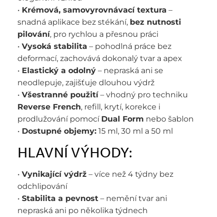
•
Krémová, samovyrovnávací textura
–
snadná aplikace bez stékání,
bez nutnosti
pilování
, pro rychlou a přesnou práci
•
Vysoká stabilita
– pohodlná práce bez
deformací, zachovává dokonalý tvar a apex
•
Elastický a odolný
– nepraská ani se
neodlepuje, zajišťuje dlouhou výdrž
•
Všestranné použití
– vhodný pro techniku
Reverse French
, refill, krytí, korekce i
prodlužování pomocí
Dual Form
nebo šablon
•
Dostupné objemy:
15 ml, 30 ml a 50 ml
HLAVNÍ VÝHODY:
•
Vynikající výdrž
– více než 4 týdny bez
odchlipování
•
Stabilita a pevnost
– nemění tvar ani
nepraská ani po několika týdnech