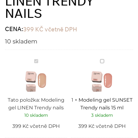
LINEN TRENDY
NAILS
CENA:
399
KČ
včetně DPH
10 skladem
Modeling
Modeling
gel
gel
LINEN
SUNSET
Trendy
Trendy
nails
nails
15
ml
Tato položka:
Modeling
1
×
Modeling gel SUNSET
gel LINEN Trendy nails
Trendy nails 15 ml
10 skladem
3 skladem
399
Kč
včetně DPH
399
Kč
včetně DPH