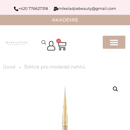
+420 776627318
mikeladzebeauty@gmail.com
AKADEMIE
0
Úvod
Štětce pro modeláž nehtů