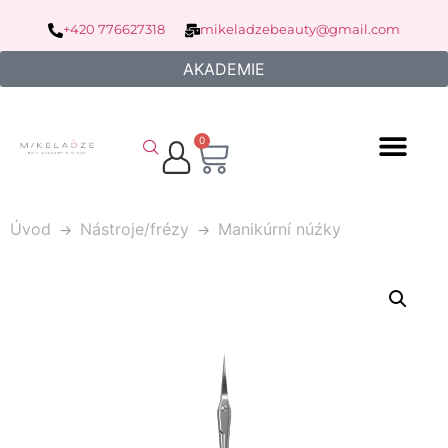
+420 776627318
mikeladzebeauty@gmail.com
AKADEMIE
0
Úvod
Nástroje/frézy
Manikúrní núźky