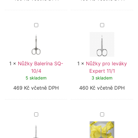
Nůžky
Nůžky
Balerína
pro
SQ-
leváky
10/4
Expert
11/1
1
×
Nůžky Balerína SQ-
1
×
Nůžky pro leváky
10/4
Expert 11/1
5 skladem
3 skladem
469
Kč
včetně DPH
460
Kč
včetně DPH
Nůžky
PROFESIONÁLN
s
NŮŽKY
háčkem
NA
Expert
KŮŽIČKU
51/3
"BALLERINA"