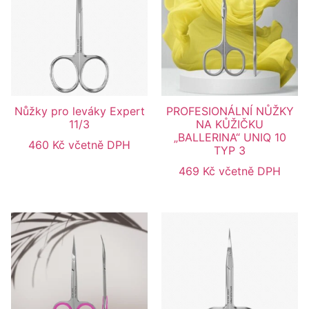
Nůžky pro leváky Expert
PROFESIONÁLNÍ NŮŽKY
11/3
NA KŮŽIČKU
„BALLERINA“ UNIQ 10
460
Kč
včetně DPH
TYP 3
469
Kč
včetně DPH