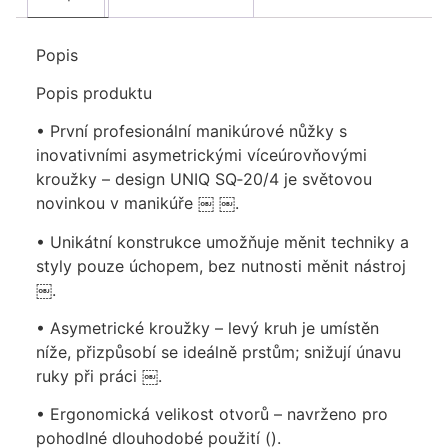
Popis
Popis produktu
• První profesionální manikúrové nůžky s
inovativními asymetrickými víceúrovňovými
kroužky – design UNIQ SQ‑20/4 je světovou
novinkou v manikúře ￼ ￼.
• Unikátní konstrukce umožňuje měnit techniky a
styly pouze úchopem, bez nutnosti měnit nástroj
￼.
• Asymetrické kroužky – levý kruh je umístěn
níže, přizpůsobí se ideálně prstům; snižují únavu
ruky při práci ￼.
• Ergonomická velikost otvorů – navrženo pro
pohodlné dlouhodobé použití ().