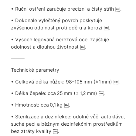
• Ruční ostření zaručuje precizní a čistý střih ￼.
• Dokonale vyleštěný povrch poskytuje
zvýšenou odolnost proti oděru a korozi ￼.
• Vysoce legovaná nerezová ocel zajišťuje
odolnost a dlouhou životnost ￼.
⸻
Technické parametry
• Celková délka nůžek: 98–105 mm (±1 mm) ￼.
• Délka čepele: cca 25 mm (± 1,2 mm) ￼.
• Hmotnost: cca 0,1 kg ￼.
• Sterilizace a dezinfekce: odolné vůči autoklávu,
suché peci a běžným dezinfekčním prostředkům
bez ztráty kvality ￼.