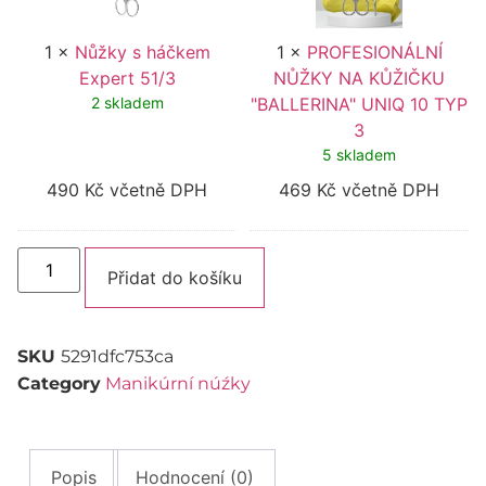
UNIQ
10
TYP
1
×
Nůžky s háčkem
1
×
PROFESIONÁLNÍ
3
Expert 51/3
NŮŽKY NA KŮŽIČKU
2 skladem
"BALLERINA" UNIQ 10 TYP
3
5 skladem
490
Kč
včetně DPH
469
Kč
včetně DPH
Alternative:
Přidat do košíku
SKU
5291dfc753ca
Category
Manikúrní núźky
Popis
Hodnocení (0)