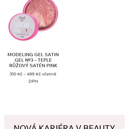
MODELING GEL SATIN
GEL №3 – TEPLE
RŮŽOVÝ SATÉN PINK
310
Kč
–
499
Kč
včetně
DPH
NOVÁ KARIÉRA V BEAUTY