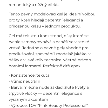
romantický a něžný efekt.
Tento pevný modelovací gel je ideální volbou
pro ty, kteří hledají decentní eleganci a
přirozenou krásu v jednom produktu.
Gel má tekutou konzistenci, díky které se
rychle samovyrovnává a nanáší se v tenké
vrstvě. Jedná se o pevné gely vhodné pro
prodlužování, zpevnění i modeláž jakékoliv
délky a v jakékoliv technice, včetně práce s
horními formami. Perfektně drží apex.
• Konzistence: tekutá
• Vůně: neutrální
• Barva: mléčně nude základ, žluté květy a
třpytivé vločky — decentní elegance s
výrazným akcentem
• Výrobce: TOV “Pink Beauty Professional”