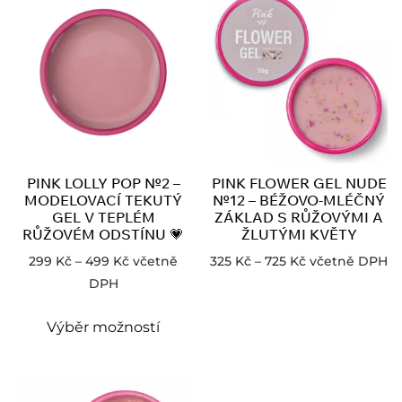
PINK LOLLY POP №2 –
PINK FLOWER GEL NUDE
MODELOVACÍ TEKUTÝ
№12 – BÉŽOVO-MLÉČNÝ
GEL V TEPLÉM
ZÁKLAD S RŮŽOVÝMI A
RŮŽOVÉM ODSTÍNU 💗
ŽLUTÝMI KVĚTY
299
Kč
–
499
Kč
včetně
325
Kč
–
725
Kč
včetně DPH
DPH
Výběr možností