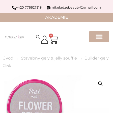
+420 776627318
mikeladzebeauty@gmail.com
AKADEMIE
0
Úvod
Stavebny gely & jelly souffle
Builder gely
Pink