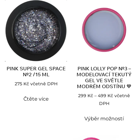
PINK SUPER GEL SPACE
PINK LOLLY POP №3 –
№2 /15 ML
MODELOVACÍ TEKUTÝ
GEL VE SVĚTLE
275
Kč
včetně DPH
MODRÉM ODSTÍNU 💙
299
Kč
–
499
Kč
včetně
Čtěte více
DPH
Výběr možností