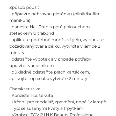
Způsob použití:
• připravte nehtovou ploténku (pilník/buffer,
manikúra)
• naneste Nail Prep a poté polosuchem
štětečkem Ultrabond
• aplikujte potřebné množství gelu, vytvarujte
požadovaný tvar a délku, vytvrďte v lampě 2
minuty
• odstraňte výpotek a v případě potřeby
upravte tvar pilníkem
• důkladně odstraňte prach kartáčkem,
aplikujte top coat a vytvrďte 2 minuty
Charakteristika:
• Konzistence: tekutá
• Určení: pro modeláž, zpevnění, nepálí v lampě
• Typ: se sušenými květy a třpytkami
• Výrobce: TOV P.I.N.K Beauty Professional