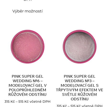
Výběr možností
PINK SUPER GEL
PINK SUPER GEL
WEDDING №6 –
WEDDING №3 –
MODELOVACÍ GEL V
MODELOVACÍ GEL S
POLOPRŮHLEDNÉM
TŘPYTIVÝM EFEKTEM VE
RŮŽOVÉM ODSTÍNU
SVĚTLE RŮŽOVÉM
ODSTÍNU
315
Kč
–
515
Kč
včetně DPH
315
Kč
–
515
Kč
včetně DPH