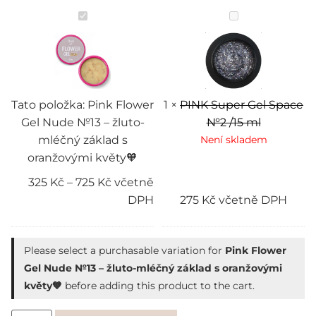
Pink
PINK
Flower
Super
Gel
Gel
Nude
Space
№13
№2
–
/15
žluto-
ml
mléčný
základ
Tato položka:
Pink Flower
1
×
PINK Super Gel Space
s
Gel Nude №13 – žluto-
№2 /15 ml
oranžovými
květy
mléčný základ s
Není skladem
🧡
oranžovými květy🧡
325
Kč
–
725
Kč
včetně
DPH
275
Kč
včetně DPH
Please select a purchasable variation for
Pink Flower
Gel Nude №13 – žluto-mléčný základ s oranžovými
květy🧡
before adding this product to the cart.