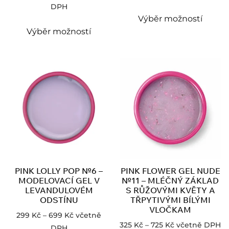
DPH
Výběr možností
Výběr možností
PINK LOLLY POP №6 –
PINK FLOWER GEL NUDE
MODELOVACÍ GEL V
№11 – MLÉČNÝ ZÁKLAD
LEVANDULOVÉM
S RŮŽOVÝMI KVĚTY A
ODSTÍNU
TŘPYTIVÝMI BÍLÝMI
VLOČKAM
299
Kč
–
699
Kč
včetně
325
Kč
–
725
Kč
včetně DPH
DPH