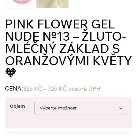
PINK FLOWER GEL
NUDE №13 – ŽLUTO-
MLÉČNÝ ZÁKLAD S
ORANŽOVÝMI KVĚTY
🧡
CENA:
325
KČ
–
725
KČ
včetně DPH
Objem