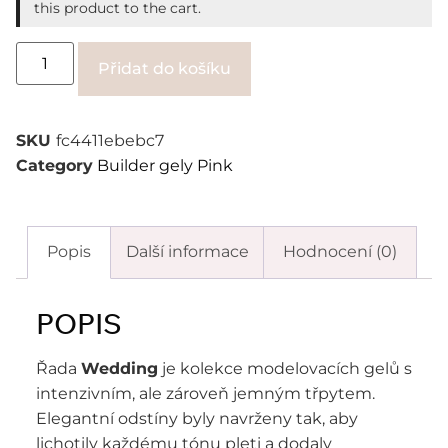
this product to the cart.
Alternative:
Přidat do košíku
SKU
fc4411ebebc7
Category
Builder gely Pink
Popis
Další informace
Hodnocení (0)
POPIS
Řada
Wedding
je kolekce modelovacích gelů s
intenzivním, ale zároveň jemným třpytem.
Elegantní odstíny byly navrženy tak, aby
lichotily každému tónu pleti a dodaly