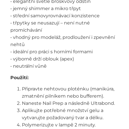
• elegantní světle broskvový odstín
• jemný shimmer a mikro třpyt
• střední samovyrovnávací konzistence
• třpytky se neusazují – není nutné
promíchávání
• vhodný pro modeláž, prodloužení i zpevnění
nehtů
• ideální pro práci s horními formami
• výborně drží oblouk (apex)
• neutrální vůně
Použití:
Připravte nehtovou ploténku (manikúra,
zmatnění pilníkem nebo bufferem).
Naneste Nail Prep a následně Ultrabond.
Aplikujte potřebné množství gelu a
vytvarujte požadovaný tvar a délku.
Polymerizujte v lampě 2 minuty.