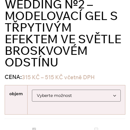
WEDDING №2 –
MODELOVACÍ GEL S
TŘPYTIVÝM
EFEKTEM VE SVĚTLE
BROSKVOVÉM
ODSTÍNU
CENA:
315
KČ
–
515
KČ
včetně DPH
objem
Pink
PINK