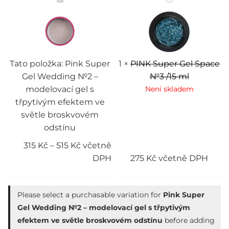
Super
Super
Gel
Gel
Wedding
Space
№2
№3
–
/15
modelovací
ml
gel
s
Tato položka:
Pink Super
1
×
PINK Super Gel Space
třpytivým
Gel Wedding №2 –
№3 /15 ml
efektem
ve
modelovací gel s
Není skladem
světle
třpytivým efektem ve
broskvovém
odstínu
světle broskvovém
odstínu
315
Kč
–
515
Kč
včetně
DPH
275
Kč
včetně DPH
Please select a purchasable variation for
Pink Super
Gel Wedding №2 – modelovací gel s třpytivým
efektem ve světle broskvovém odstínu
before adding