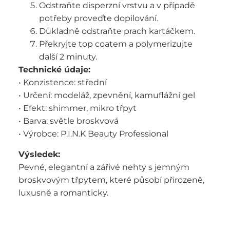
Odstraňte disperzní vrstvu a v případě
potřeby proveďte dopilování.
Důkladně odstraňte prach kartáčkem.
Překryjte top coatem a polymerizujte
další 2 minuty.
Technické údaje:
• Konzistence: střední
• Určení: modeláž, zpevnění, kamuflážní gel
• Efekt: shimmer, mikro třpyt
• Barva: světle broskvová
• Výrobce: P.I.N.K Beauty Professional
Výsledek:
Pevné, elegantní a zářivé nehty s jemným
broskvovým třpytem, které působí přirozeně,
luxusně a romanticky.