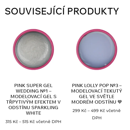
SOUVISEJÍCÍ PRODUKTY
PINK SUPER GEL
PINK LOLLY POP №3 –
WEDDING №1 –
MODELOVACÍ TEKUTÝ
MODELOVACÍ GEL S
GEL VE SVĚTLE
TŘPYTIVÝM EFEKTEM V
MODRÉM ODSTÍNU 💙
ODSTÍNU SPARKLING
299
Kč
–
499
Kč
včetně
WHITE
DPH
315
Kč
–
515
Kč
včetně DPH