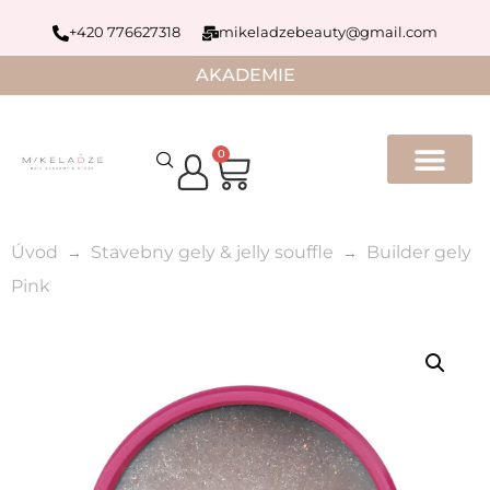
+420 776627318
mikeladzebeauty@gmail.com
AKADEMIE
0
Úvod
Stavebny gely & jelly souffle
Builder gely
Pink