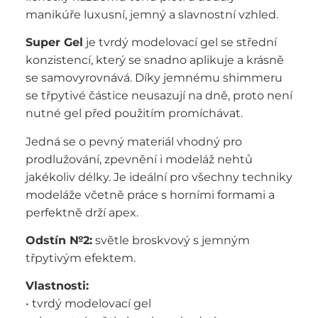
manikúře luxusní, jemný a slavnostní vzhled.
Super Gel
je tvrdý modelovací gel se střední
konzistencí, který se snadno aplikuje a krásně
se samovyrovnává. Díky jemnému shimmeru
se třpytivé částice neusazují na dně, proto není
nutné gel před použitím promíchávat.
Jedná se o pevný materiál vhodný pro
prodlužování, zpevnění i modeláž nehtů
jakékoliv délky. Je ideální pro všechny techniky
modeláže včetně práce s horními formami a
perfektně drží apex.
Odstín №2:
světle broskvový s jemným
třpytivým efektem.
Vlastnosti:
• tvrdý modelovací gel