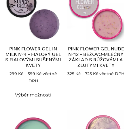
PINK FLOWER GEL IN
PINK FLOWER GEL NUDE
MILK №4 – FIALOVÝ GEL
№12 – BÉŽOVO-MLÉČNÝ
S FIALOVÝMI SUŠENÝMI
ZÁKLAD S RŮŽOVÝMI A
KVĚTY
ŽLUTÝMI KVĚTY
299
Kč
–
599
Kč
včetně
325
Kč
–
725
Kč
včetně DPH
DPH
Výběr možností