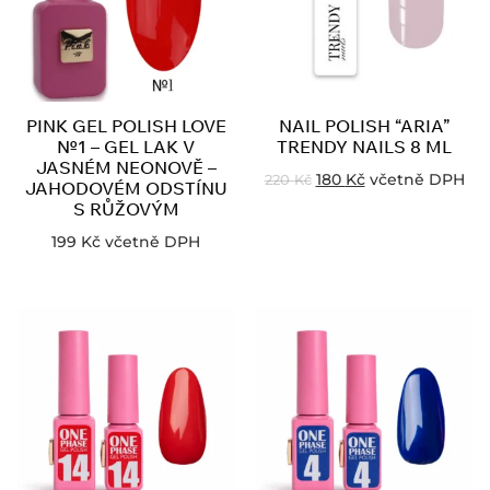
PINK GEL POLISH LOVE
NAIL POLISH “ARIA”
№1 – GEL LAK V
TRENDY NAILS 8 ML
JASNÉM NEONOVĚ –
180
Kč
včetně DPH
220
Kč
JAHODOVÉM ODSTÍNU
S RŮŽOVÝM
199
Kč
včetně DPH