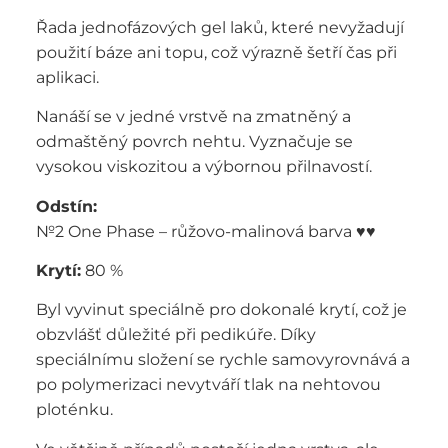
Řada jednofázových gel laků, které nevyžadují
použití báze ani topu, což výrazně šetří čas při
aplikaci.
Nanáší se v jedné vrstvě na zmatněný a
odmaštěný povrch nehtu. Vyznačuje se
vysokou viskozitou a výbornou přilnavostí.
Odstín:
№2 One Phase – růžovo-malinová barva ♥️♥️
Krytí:
80 %
Byl vyvinut speciálně pro dokonalé krytí, což je
obzvlášť důležité při pedikúře. Díky
speciálnímu složení se rychle samovyrovnává a
po polymerizaci nevytváří tlak na nehtovou
ploténku.