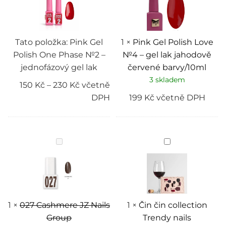
One
Love
Phase
№4
№2
–
–
gel
jednofázový
lak
gel
jahodově
Tato položka:
Pink Gel
1
×
Pink Gel Polish Love
lak
červené
Polish One Phase №2 –
№4 – gel lak jahodově
barvy/10ml
jednofázový gel lak
červené barvy/10ml
3 skladem
150
Kč
–
230
Kč
včetně
DPH
199
Kč
včetně DPH
027
Čin
Cashmere
čin
JZ
collection
Nails
Trendy
Group
nails
1
×
027 Cashmere JZ Nails
1
×
Čin čin collection
Group
Trendy nails