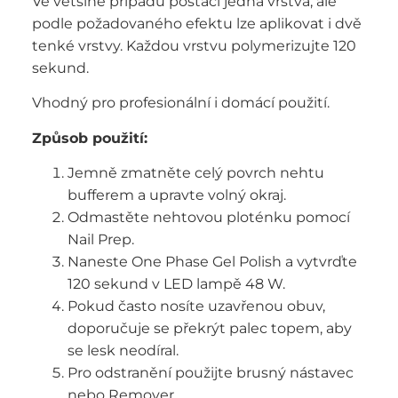
Ve většině případů postačí jedna vrstva, ale
podle požadovaného efektu lze aplikovat i dvě
tenké vrstvy. Každou vrstvu polymerizujte 120
sekund.
Vhodný pro profesionální i domácí použití.
Způsob použití:
Jemně zmatněte celý povrch nehtu
bufferem a upravte volný okraj.
Odmastěte nehtovou ploténku pomocí
Nail Prep.
Naneste One Phase Gel Polish a vytvrďte
120 sekund v LED lampě 48 W.
Pokud často nosíte uzavřenou obuv,
doporučuje se překrýt palec topem, aby
se lesk neodíral.
Pro odstranění použijte brusný nástavec
nebo Remover.