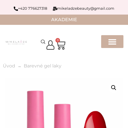
+420 776627318
mikeladzebeauty@gmail.com
AKADEMIE
0
Úvod
Barevné gel laky