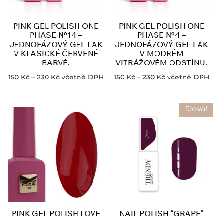
PINK GEL POLISH ONE
PINK GEL POLISH ONE
PHASE №14 –
PHASE №4 –
JEDNOFÁZOVÝ GEL LAK
JEDNOFÁZOVÝ GEL LAK
V KLASICKÉ ČERVENÉ
V MODRÉM
BARVĚ.
VITRÁŽOVÉM ODSTÍNU.
150
Kč
–
230
Kč
včetně DPH
150
Kč
–
230
Kč
včetně DPH
Sleva!
PINK GEL POLISH LOVE
NAIL POLISH “GRAPE”