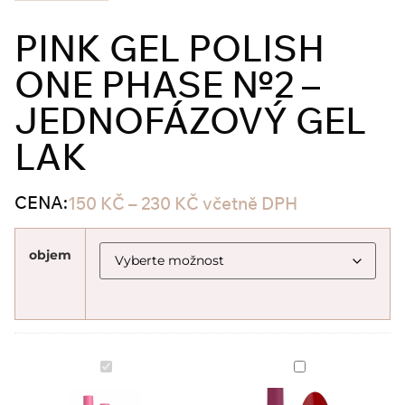
PINK GEL POLISH
ONE PHASE №2 –
JEDNOFÁZOVÝ GEL
LAK
CENA:
150
KČ
–
230
KČ
včetně DPH
objem
Pink
Pink
Gel
Gel
Polish
Polish