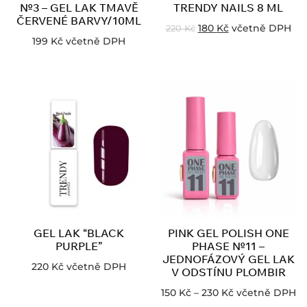
№3 – GEL LAK TMAVĚ
TRENDY NAILS 8 ML
ČERVENÉ BARVY/10ML
180
Kč
včetně DPH
220
Kč
199
Kč
včetně DPH
GEL LAK “BLACK
PINK GEL POLISH ONE
PURPLE”
PHASE №11 –
JEDNOFÁZOVÝ GEL LAK
220
Kč
včetně DPH
V ODSTÍNU PLOMBIR
150
Kč
–
230
Kč
včetně DPH