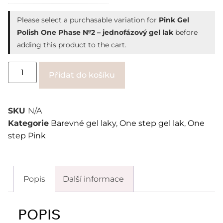
Please select a purchasable variation for
Pink Gel
Polish One Phase №2 – jednofázový gel lak
before
adding this product to the cart.
Alternative:
Přidat do košíku
SKU
N/A
Kategorie
Barevné gel laky
,
One step gel lak
,
One
step Pink
Popis
Další informace
POPIS