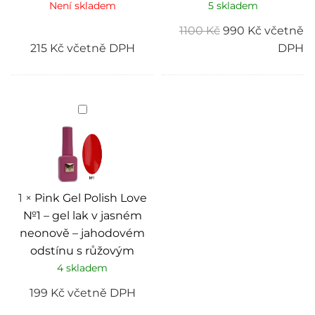
Není skladem
5 skladem
1100
Kč
990
Kč
včetně
215
Kč
včetně DPH
DPH
Pink
Gel
Polish
Love
№1
–
gel
lak
v
1
×
Pink Gel Polish Love
jasném
№1 – gel lak v jasném
neonově
–
neonově – jahodovém
jahodovém
odstínu s růžovým
odstínu
s
4 skladem
růžovým
199
Kč
včetně DPH