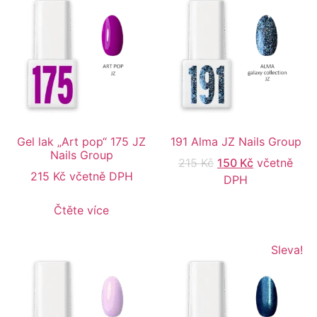
Gel lak „Art pop“ 175 JZ
191 Alma JZ Nails Group
Nails Group
215
Kč
150
Kč
včetně
215
Kč
včetně DPH
DPH
Čtěte více
Sleva!