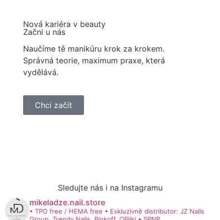
Nová kariéra v beauty
Začni u nás
Naučíme tě manikúru krok za krokem.
Správná teorie, maximum praxe, která
vydělává.
Chci začít
Sledujte nás i na Instagramu
mikeladze.nail.store
• TPO free / HEMA free
• Exkluzivně distributor: JZ Nails
Group, Trendy Nails, Pinkoff, OPilki
• SPNP