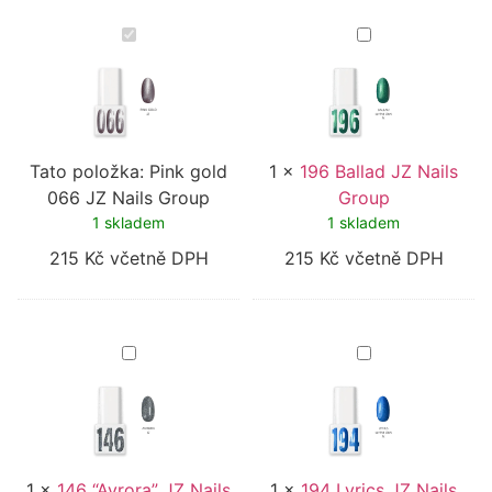
Pink
196
gold
Ballad
066
JZ
JZ
Nails
Nails
Group
Group
Tato položka:
Pink gold
1
×
196 Ballad JZ Nails
066 JZ Nails Group
Group
1 skladem
1 skladem
215
Kč
včetně DPH
215
Kč
včetně DPH
146
194
“Avrora”
Lyrics
JZ
JZ
Nails
Nails
Group
Group
1
×
146 “Avrora” JZ Nails
1
×
194 Lyrics JZ Nails