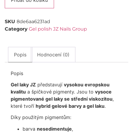
Přidat do košíku
SKU
8de6aa6231ad
Category
Gel polish JZ Nails Group
Popis
Hodnocení (0)
Popis
Gel laky JZ
představují
vysokou evropskou
kvalitu
a špičkové pigmenty. Jsou to
vysoce
pigmentované gel laky se střední viskozitou
,
které tvoří
hybrid gelové barvy a gel laku
.
Díky použitým pigmentům:
barva
nesedimentuje
,