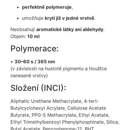
perfektně polymeruje
,
umožňuje
krytí již v jedné vrstvě
.
Neobsahují
aromatické látky ani aldehydy
.
Objem:
10 ml
Polymerace:
•
30–60 s / 365 nm
(v závislosti na hustotě pigmentu a tloušťce
nanesené vrstvy)
Složení (INCI):
Aliphatic Urethane Methacrylate, 4-tert-
Butylcyclohexyl Acrylate, Cellulose Acetate
Butyrate, PPG-5 Methacrylate, Ethyl Acetate,
Ethyl Trimethylbenzoyl Phenylphosphinate, Silica,
Butyl Acetate, Benzophenone-12, BHT.