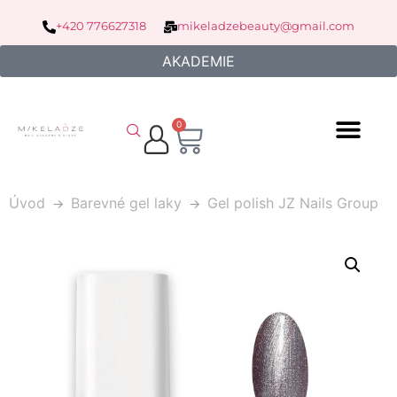
+420 776627318
mikeladzebeauty@gmail.com
AKADEMIE
0
Úvod
Barevné gel laky
Gel polish JZ Nails Group