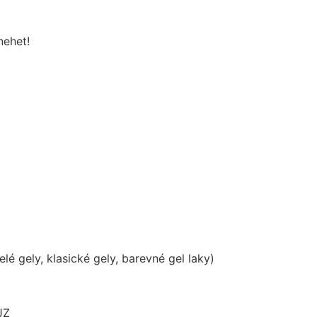
nehet!
é gely, klasické gely, barevné gel laky)
JZ