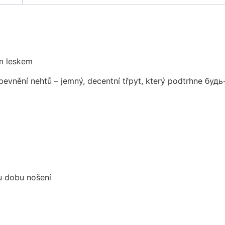
m leskem
zpevnění nehtů – jemný, decentní třpyt, který podtrhne будь
ou dobu nošení