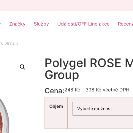
Značky
Služby
Události/OFF Line akce
Recen
ls Group
Polygel ROSE M
Group
Cena:
248
Kč
–
398
Kč
včetně DPH
Objem