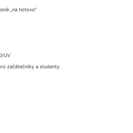
esně „na hotovo“
ED/UV
pro začátečníky a studenty.