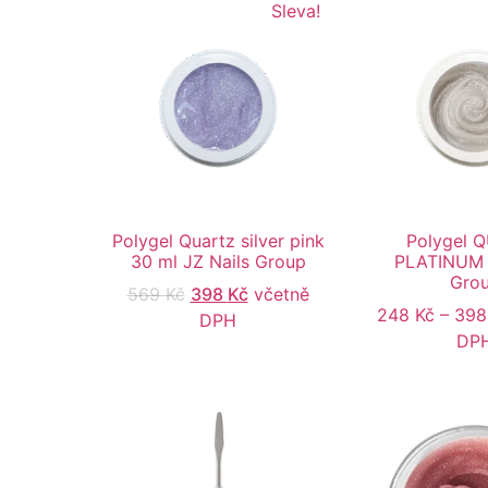
Sleva!
Polygel Quartz silver pink
Polygel 
30 ml JZ Nails Group
PLATINUM 
Gro
569
Kč
398
Kč
včetně
248
Kč
–
39
DPH
DP