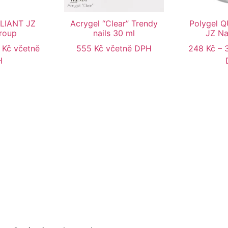
LLIANT JZ
Acrygel “Clear” Trendy
Polygel 
Group
nails 30 ml
JZ Na
8
Kč
včetně
555
Kč
včetně DPH
248
Kč
–
H