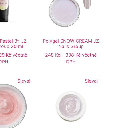
“Pastel 3» JZ
Polygel SNOW CREAM JZ
roup 30 ml
Nails Group
99
Kč
včetně
248
Kč
–
398
Kč
včetně
DPH
DPH
Sleva!
Sleva!