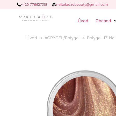
+420 776627318
mikeladzebeauty@gmail.com
Úvod
Obchod
Úvod
ACRYGEL/Polygel
Polygel JZ Nai