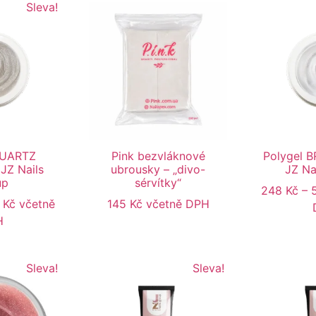
Sleva!
QUARTZ
Pink bezvláknové
Polygel 
JZ Nails
ubrousky – „divo-
JZ Na
up
sérvítky“
248
Kč
–
8
Kč
včetně
145
Kč
včetně DPH
H
Sleva!
Sleva!