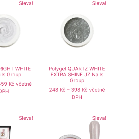
Sleva!
Sleva!
BRIGHT WHITE
Polygel QUARTZ WHITE
ils Group
EXTRA SHINE JZ Nails
Group
559
Kč
včetně
248
Kč
–
398
Kč
včetně
DPH
DPH
Sleva!
Sleva!