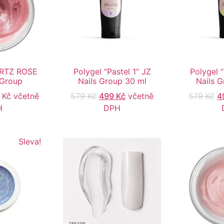
ARTZ ROSE
Polygel “Pastel 1” JZ
Polygel 
 Group
Nails Group 30 ml
Nails G
9
Kč
včetně
579
Kč
499
Kč
včetně
579
Kč
4
H
DPH
Sleva!