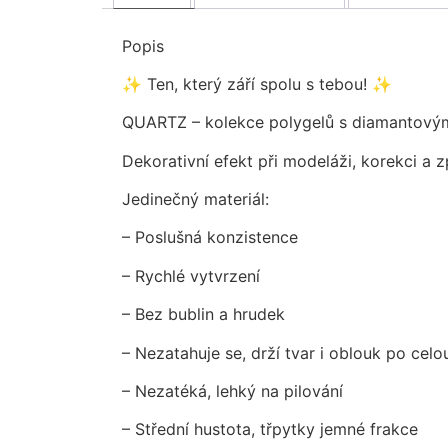
Popis
✨ Ten, který září spolu s tebou! ✨
QUARTZ – kolekce polygelů s diamantový
Dekorativní efekt při modeláži, korekci a 
Jedinečný materiál:
– Poslušná konzistence
– Rychlé vytvrzení
– Bez bublin a hrudek
– Nezatahuje se, drží tvar i oblouk po cel
– Nezatéká, lehký na pilování
– Střední hustota, třpytky jemné frakce