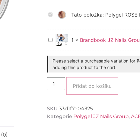
Polygel
Tato položka:
Polygel ROSE 
ROSE
METALIC
JZ
Nails
Group
Brandbook
1
×
Brandbook JZ Nails Gro
JZ
Nails
Group
ENG
Please select a purchasable variation for
P
adding this product to the cart.
Alternati
Přidat do košíku
SKU
33d1f7e04325
Kategorie
Polygel JZ Nails Group
,
ACR
(0)