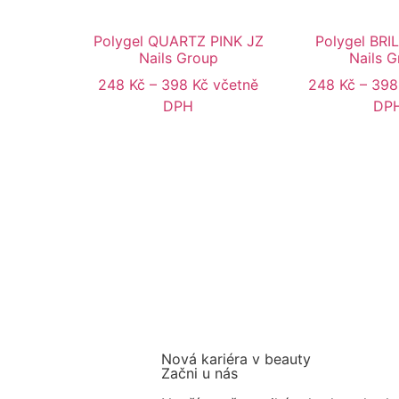
Polygel QUARTZ PINK JZ
Polygel BRI
Nails Group
Nails 
248
Kč
–
398
Kč
včetně
248
Kč
–
39
DPH
DP
Nová kariéra v beauty
Začni u nás