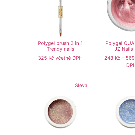
Polygel brush 2 in 1
Polygel QU
Trendy nails
JZ Nails
325
Kč
včetně DPH
248
Kč
–
56
DP
Sleva!