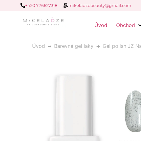
+420 776627318
mikeladzebeauty@gmail.com
Úvod
Obchod
Úvod
Barevné gel laky
Gel polish JZ N