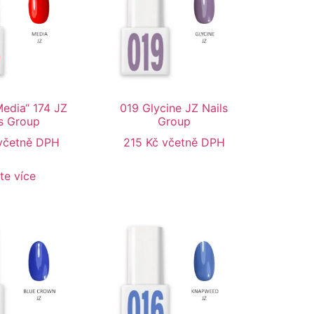
Media“ 174 JZ
019 Glycine JZ Nails
s Group
Group
včetně DPH
215
Kč
včetně DPH
te více