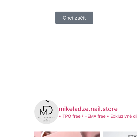
Chci začít
mikeladze.nail.store
• TPO free / HEMA free
• Exkluzivně di