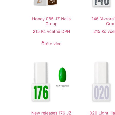
Honey 085 JZ Nails
146 “Avrora”
Group
Gro
215
Kč
včetně DPH
215
Kč
vče
Čtěte více
New releases 176 JZ
020 Light lil