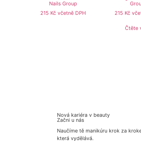
Nails Group
Gro
215
Kč
včetně DPH
215
Kč
vče
Čtěte 
Nová kariéra v beauty
Začni u nás
Naučíme tě manikúru krok za krok
která vydělává.