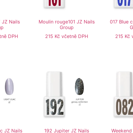
 JZ Nails
Moulin rouge101 JZ Nails
017 Blue 
up
Group
G
tně DPH
215
Kč
včetně DPH
215
Kč
ac JZ Nails
192 Jupiter JZ Nails
Weekend 