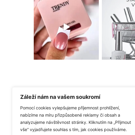
Záleží nám na vašem soukromí
Info
Reklamační řád
Pomocí cookies vylepšujeme příjemnost prohlížení,
Objednávky
nabízíme na míru přizpůsobené reklamy či obsah a
Adresy
analyzujeme návštěvnost stránky. Kliknutím na „Přijmout
Detaily účtu
vše“ vyjadřujete souhlas s tím, jak cookies používáme.