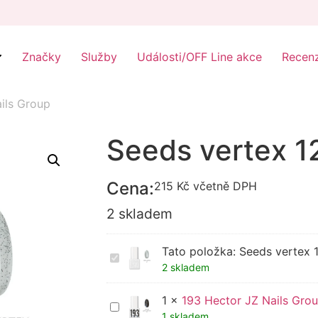
Značky
Služby
Události/OFF Line akce
Recen
ails Group
Seeds vertex 1
Cena:
215
Kč
včetně DPH
2 skladem
Tato položka:
Seeds vertex 
Seeds
vertex
2 skladem
122
JZ
1
×
193 Hector JZ Nails Gro
Nails
193
Group
Hector
1 skladem