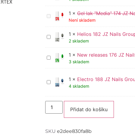
JZ
Nails
1
×
Gel lak "Media" 174 JZ N
Group
Gel
lak
Není skladem
"Media"
174
1
×
Helios 182 JZ Nails Grou
JZ
Helios
Nails
182
2 skladem
Group
JZ
Nails
1
×
New releases 176 JZ Nai
Group
New
releases
3 skladem
176
JZ
Nails
1
×
Electro 188 JZ Nails Gro
Group
Electro
188
4 skladem
JZ
Nails
Group
Alternati
Přidat do košíku
SKU
e2dee830fa8b