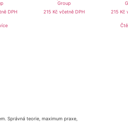
up
Group
G
tně DPH
215
Kč
včetně DPH
215
Kč
více
Čtě
em. Správná teorie, maximum praxe,