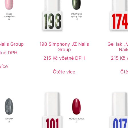
Nails Group
198 Simphony JZ Nails
Gel lak „
Group
Nail
tně DPH
215
Kč
včetně DPH
215
Kč
více
Čtěte více
Čtě