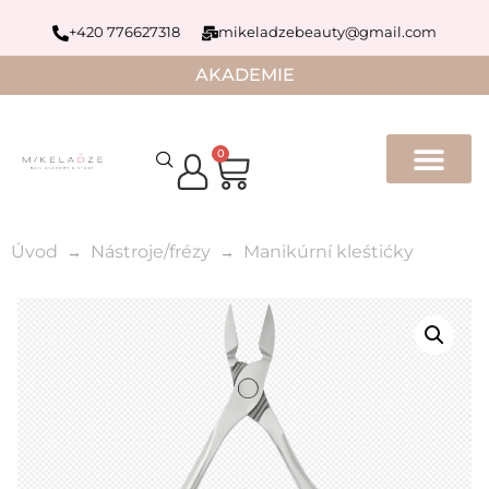
+420 776627318
mikeladzebeauty@gmail.com
AKADEMIE
0
Úvod
Nástroje/frézy
Manikúrní kleśtićky