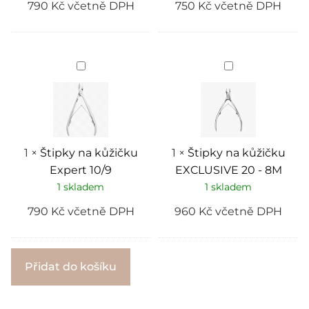
790
Kč
včetně DPH
750
Kč
včetně DPH
Štipky
Štipky
na
na
kůžičku
kůžičku
Expert
EXCLUSIVE
10/9
20
-
8M
1
×
Štipky na kůžičku
1
×
Štipky na kůžičku
Expert 10/9
EXCLUSIVE 20 - 8M
1 skladem
1 skladem
790
Kč
včetně DPH
960
Kč
včetně DPH
Alternative:
Přidat do košíku