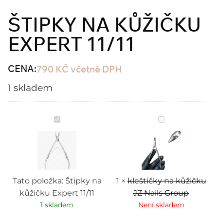
ŠTIPKY NA KŮŽIČKU
EXPERT 11/11
CENA:
790
KČ
včetně DPH
1 skladem
Štipky
kleštičky
na
na
kůžičku
kůžičku
Expert
JZ
11/11
Nails
Group
Tato položka:
Štipky na
1
×
kleštičky na kůžičku
kůžičku Expert 11/11
JZ Nails Group
1 skladem
Není skladem