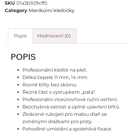
SKU
01a3b929cff0
Category
Manikúrní kleśtićky
Popis
Hodnocení (0)
POPIS
Profesionální kleště na pleť.
Délka čepele 11 mm, 14 mm.
Rovné břity bez sklonu.
Řezná část s výstupkem „pata“.
Profesionální víceúrovňové ruční ostření.
Bezchybná ostrost a úplné uzavření břitů.
Zkrácené rukojeti pro malou dlaň se
zvlněnými drážkami pro prsty.
Pohodlné umístění a spolehlivá fixace