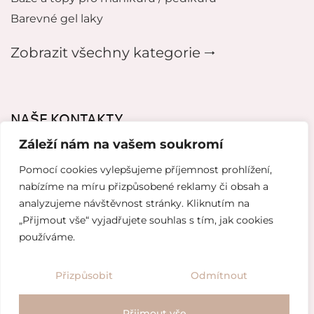
Barevné gel laky
Zobrazit všechny kategorie 🠂
NAŠE KONTAKTY
Záleží nám na vašem soukromí
mikeladzebeauty@gmail.com
Pomocí cookies vylepšujeme příjemnost prohlížení,
+420 776627318
nabízíme na míru přizpůsobené reklamy či obsah a
analyzujeme návštěvnost stránky. Kliknutím na
U Pergamenky 12, Praha 7
„Přijmout vše“ vyjadřujete souhlas s tím, jak cookies
používáme.
Tvorba webových stránek od
Topranker.cz
Přizpůsobit
Odmítnout
Obchodní podmínky
/
Ochrana osobních údajů
Přijmout vše