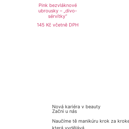
Pink bezvláknové
ubrousky – „divo-
sérvítky“
145
Kč
včetně DPH
Nová kariéra v beauty
Začni u nás
Naučíme tě manikúru krok za krok
která vydělává.