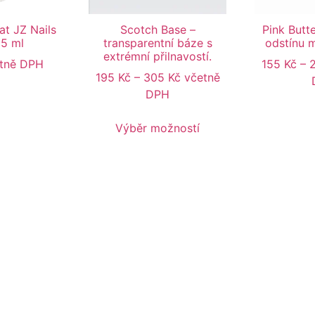
t JZ Nails
Scotch Base –
Pink Butt
15 ml
transparentní báze s
odstínu 
extrémní přilnavostí.
tně DPH
155
Kč
–
195
Kč
–
305
Kč
včetně
DPH
Výběr možností