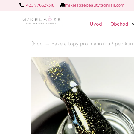
+420 776627318
mikeladzebeauty@gmail.com
Úvod
Obchod
Úvod
Báze a topy pro manikúru / pedikúr