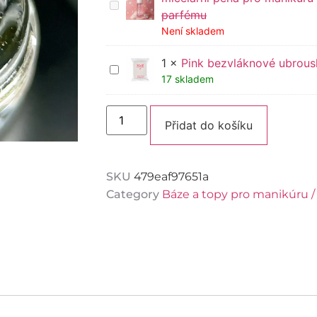
Pink
Micellar
parfému
Cleanser
Není skladem
Foam
–
čisticí
1
×
Pink bezvláknové ubrousk
Pink
a
bezvláknové
17 skladem
hydratační
ubrousky
micelární
–
pěna
„divo-
Alternati
pro
sérvítky“
Přidat do košíku
manikúru
s
jemnou
vůní
luxusního
SKU
479eaf97651a
parfému
Category
Báze a topy pro manikúru /