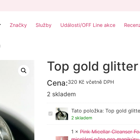
Značky
Služby
Události/OFF Line akce
Recen
u
Top gold glitte
Cena:
320
Kč
včetně DPH
2 skladem
Tato položka:
Top gold glitt
Top
gold
2 skladem
glitter
Nailapex
1
×
Pink Micellar Cleanser Fo
15
ml
micelární pěna pro manikúru 