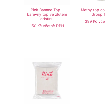
Pink Banana Top –
Matný top coa
barevný top ve žlutém
Group 
odstínu
399
Kč
vče
150
Kč
včetně DPH