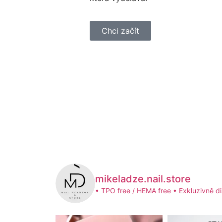
Chci začít
mikeladze.nail.store
• TPO free / HEMA free
• Exkluzivně di