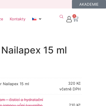
AKADEMIE
0
ze
Kontakty
r Nailapex 15 ml
320
Kč
er Nailapex 15 ml
včetně DPH
am – čisticí a hydratační
210
Kč
s jemnou vůní luxusního