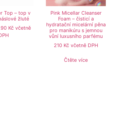
er Top – top v
Pink Micellar Cleanser
máslové žluté
Foam – čisticí a
hydratační micelární pěna
290
Kč
včetně
pro manikúru s jemnou
DPH
vůní luxusního parfému
210
Kč
včetně DPH
Čtěte více