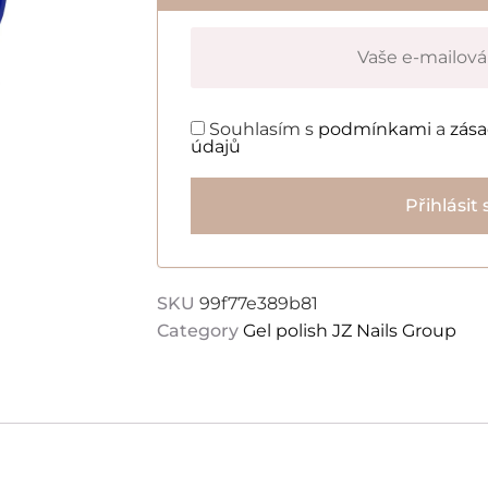
Souhlasím s
podmínkami
a
zás
údajů
Přihlásit 
SKU
99f77e389b81
Category
Gel polish JZ Nails Group