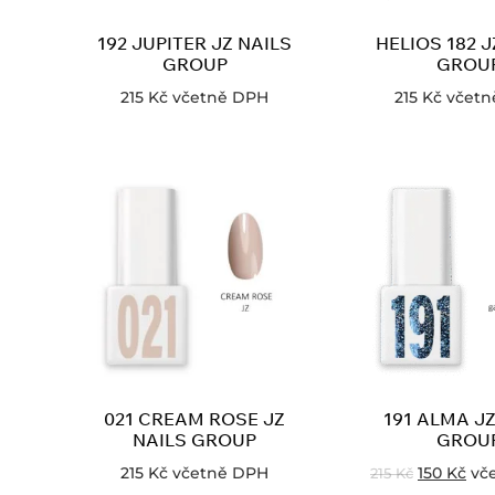
192 JUPITER JZ NAILS
HELIOS 182 J
GROUP
GROU
215
Kč
včetně DPH
215
Kč
včetn
021 CREAM ROSE JZ
191 ALMA JZ
NAILS GROUP
GROU
215
Kč
včetně DPH
150
Kč
vč
215
Kč