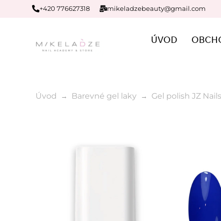
+420 776627318
mikeladzebeauty@gmail.com
ÚVOD
OBCH
Úvod
Barevné gel laky
Gel polish JZ Nai