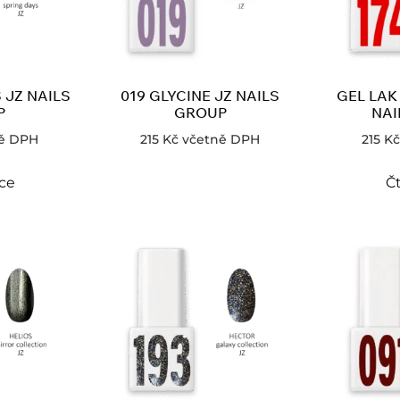
 JZ NAILS
019 GLYCINE JZ NAILS
GEL LAK 
P
GROUP
NAI
ě DPH
215
Kč
včetně DPH
215
Kč
íce
Čt