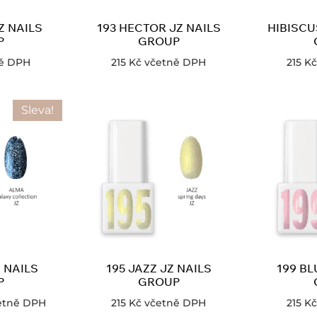
Z NAILS
193 HECTOR JZ NAILS
HIBISCU
P
GROUP
ě DPH
215
Kč
včetně DPH
215
Kč
Sleva!
 NAILS
195 JAZZ JZ NAILS
199 BL
P
GROUP
etně DPH
215
Kč
včetně DPH
215
Kč