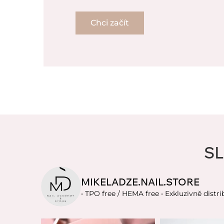
Chci začít
SL
MIKELADZE.NAIL.STORE
• TPO free / HEMA free
• Exkluzivně distri