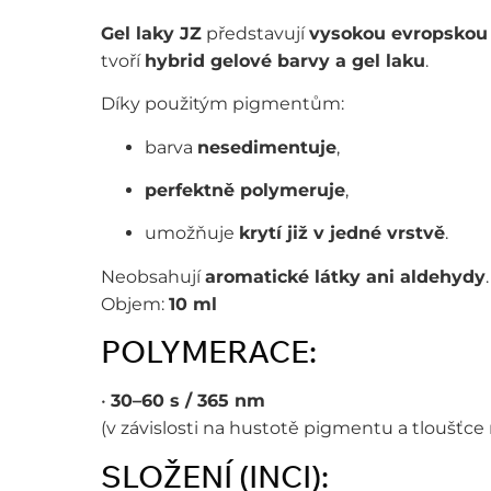
Gel laky JZ
představují
vysokou evropskou 
tvoří
hybrid gelové barvy a gel laku
.
Díky použitým pigmentům:
barva
nesedimentuje
,
perfektně polymeruje
,
umožňuje
krytí již v jedné vrstvě
.
Neobsahují
aromatické látky ani aldehydy
.
Objem:
10 ml
POLYMERACE:
•
30–60 s / 365 nm
(v závislosti na hustotě pigmentu a tloušťce
SLOŽENÍ (INCI):