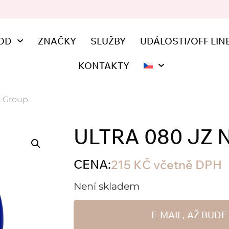
OD
ZNAČKY
SLUŽBY
UDÁLOSTI/OFF LIN
KONTAKTY
ls Group
ULTRA 080 JZ 
CENA:
215
KČ
včetně DPH
Není skladem
E-MAIL, AŽ BUD