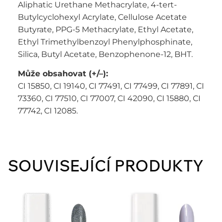
Aliphatic Urethane Methacrylate, 4-tert-
Butylcyclohexyl Acrylate, Cellulose Acetate
Butyrate, PPG-5 Methacrylate, Ethyl Acetate,
Ethyl Trimethylbenzoyl Phenylphosphinate,
Silica, Butyl Acetate, Benzophenone-12, BHT.
Může obsahovat (+/–):
CI 15850, CI 19140, CI 77491, CI 77499, CI 77891, CI
73360, CI 77510, CI 77007, CI 42090, CI 15880, CI
77742, CI 12085.
SOUVISEJÍCÍ PRODUKTY