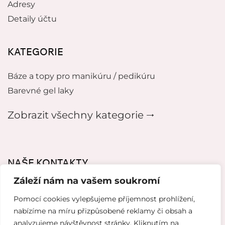
Adresy
Detaily účtu
KATEGORIE
Báze a topy pro manikúru / pedikúru
Barevné gel laky
Zobrazit všechny kategorie 🠂
NAŠE KONTAKTY
Záleží nám na vašem soukromí
mikeladzebeauty@gmail.com
Pomocí cookies vylepšujeme příjemnost prohlížení,
+420 776627318
nabízíme na míru přizpůsobené reklamy či obsah a
analyzujeme návštěvnost stránky. Kliknutím na