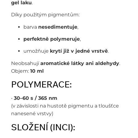
gel laku
.
Díky použitým pigmentům:
barva
nesedimentuje
,
perfektně polymeruje
,
umožňuje
krytí již v jedné vrstvě
.
Neobsahují
aromatické látky ani aldehydy
.
Objem:
10 ml
POLYMERACE:
•
30–60 s / 365 nm
(v závislosti na hustotě pigmentu a tloušťce
nanesené vrstvy)
SLOŽENÍ (INCI):