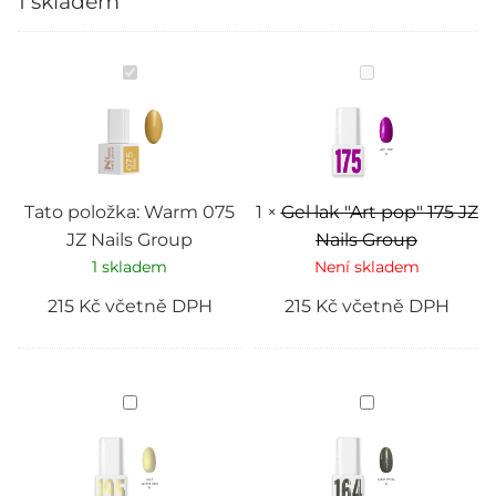
1 skladem
Warm
Gel
075
lak
JZ
"Art
Nails
pop"
Group
175
JZ
Nails
Group
Tato položka:
Warm 075
1
×
Gel lak "Art pop" 175 JZ
JZ Nails Group
Nails Group
1 skladem
Není skladem
215
Kč
včetně DPH
215
Kč
včetně DPH
195
Gray
Jazz
patal
JZ
164
Nails
JZ
Group
Nails
Group