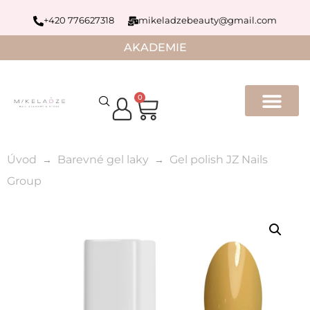
+420 776627318
mikeladzebeauty@gmail.com
AKADEMIE
0
Úvod
Barevné gel laky
Gel polish JZ Nails
Group