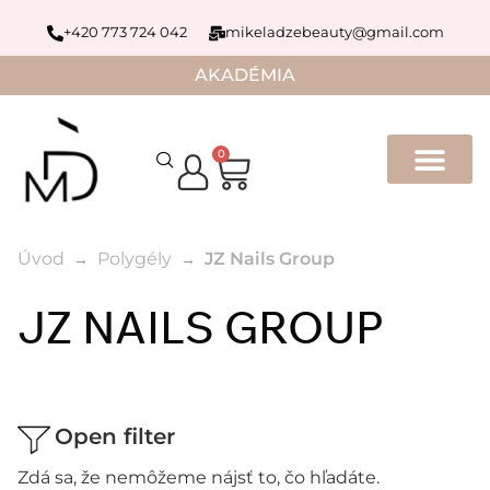
+420 773 724 042
mikeladzebeauty@gmail.com
AKADÉMIA
0
Úvod
Polygély
JZ Nails Group
JZ NAILS GROUP
Open filter
Zdá sa, že nemôžeme nájsť to, čo hľadáte.