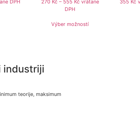
tane DPH
270
Kč
–
555
Kč
vrátane
355
Kč
DPH
Výber možností
 industriji
inimum teorije, maksimum