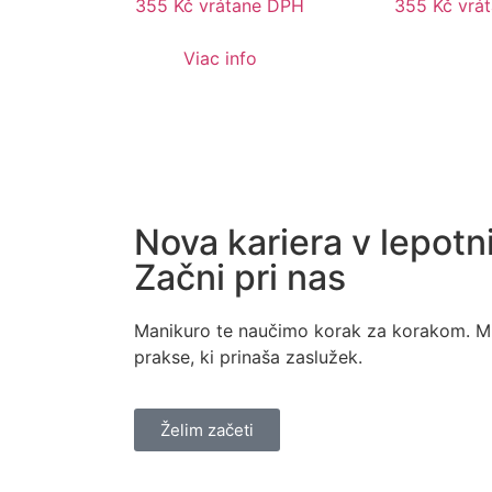
355
Kč
vrátane DPH
355
Kč
vrá
Viac info
Nova kariera v lepotni
Začni pri nas
Manikuro te naučimo korak za korakom. M
prakse, ki prinaša zaslužek.
Želim začeti