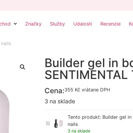
chod
Značky
Služby
Udalosti
Recenzie
K
 nails
Builder gel in b
SENTIMENTAL T
Cena:
355
Kč
vrátane DPH
3 na sklade
Tento produkt:
Builder gel 
Builder
nails
gel
3 na sklade
in