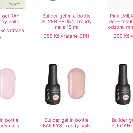
d gel RAY
Builder gel in a bottle
Pink „MILK
dy nails
SILVER PEONY Trendy
Gel – tekut
nails 15 ml
odstínu ml
0
Kč
vrátane
355
Kč
vrátane DPH
299
Kč
H
in bottle
Builder gel in bottle
Builder g
dy nails
BAILEYS Trendy nails
ELEGANT 