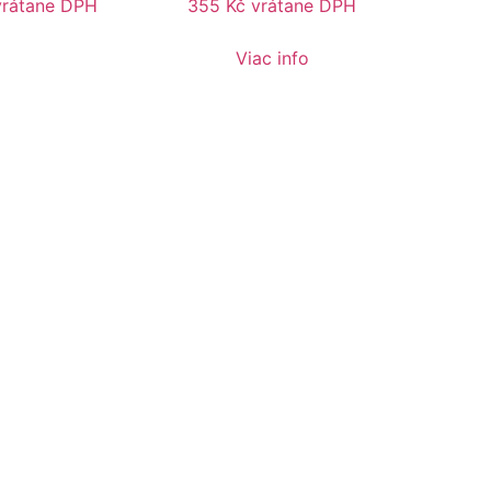
vrátane DPH
355
Kč
vrátane DPH
Viac info