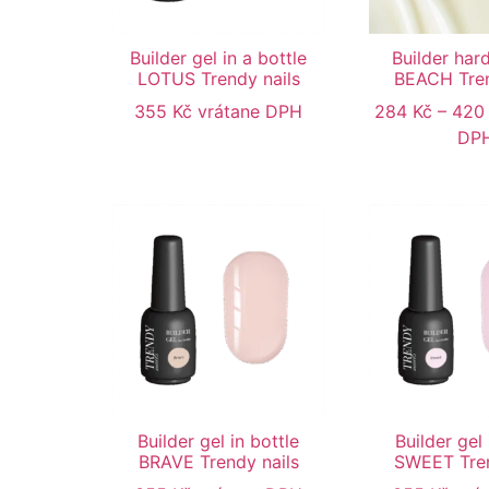
Builder gel in a bottle
Builder har
LOTUS Trendy nails
BEACH Tren
355
Kč
vrátane DPH
284
Kč
–
42
DP
Builder gel in bottle
Builder gel 
BRAVE Trendy nails
SWEET Tren