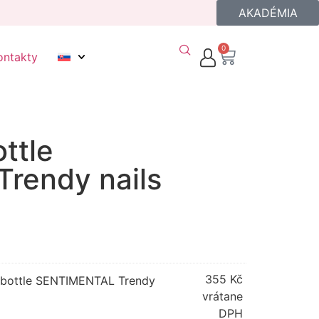
AKADÉMIA
0
ontakty
ottle
rendy nails
355
Kč
in bottle SENTIMENTAL Trendy
vrátane
DPH