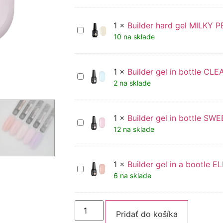
bottle
SENTIMENTAL
Trendy
1
×
Builder hard gel MILKY P
Builder
nails
hard
10 na sklade
gel
MILKY
PEARL
Trendy
1
×
Builder gel in bottle CL
Builder
nails
gel
2 na sklade
15
in
ml
bottle
CLEAR
(podkladovy)
1
×
Builder gel in bottle SWE
Builder
Trendy
gel
12 na sklade
nails
in
bottle
SWEET
Trendy
1
×
Builder gel in a bootle 
Builder
nails
gel
6 na sklade
in
a
bootle
Alternati
ELEGANT
Pridať do košíka
Trendy