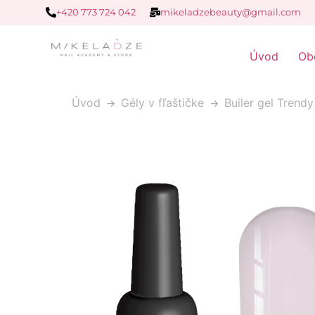
+420 773 724 042
mikeladzebeauty@gmail.com
Úvod
Ob
Úvod
Gély v fľaštičke
Builer gel Trendy