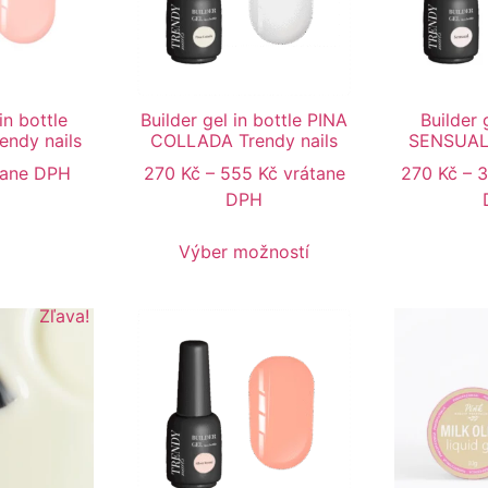
in bottle
Builder gel in bottle PINA
Builder 
ndy nails
COLLADA Trendy nails
SENSUAL 
tane DPH
270
Kč
–
555
Kč
vrátane
270
Kč
–
DPH
Výber možností
Zľava!