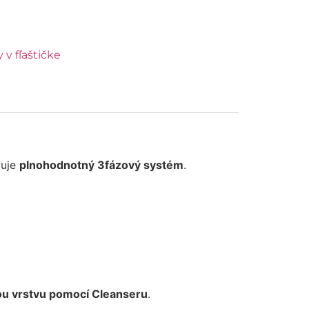
 v fľaštičke
vuje
plnohodnotný 3fázový systém
.
vou vrstvu pomocí Cleanseru
.