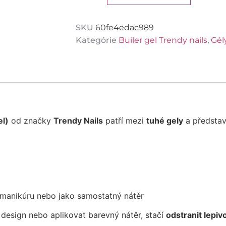
nails
SKU
60fe4edac989
Kategórie
Builer gel Trendy nails
,
Gély
el)
od značky
Trendy Nails
patří mezi
tuhé gely
a předsta
 manikúru nebo jako samostatný nátěr
design nebo aplikovat barevný nátěr, stačí
odstranit lepi