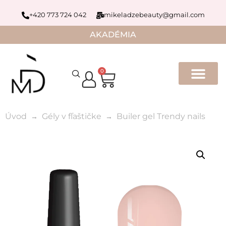
+420 773 724 042
mikeladzebeauty@gmail.com
AKADÉMIA
0
Úvod
Gély v fľaštičke
Builer gel Trendy nails