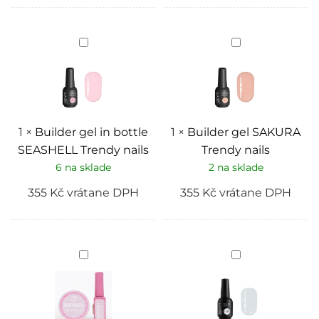
Builder
Builder
gel
gel
in
SAKURA
bottle
Trendy
SEASHELL
nails
Trendy
nails
1
×
Builder gel in bottle
1
×
Builder gel SAKURA
SEASHELL Trendy nails
Trendy nails
6 na sklade
2 na sklade
355
Kč
vrátane DPH
355
Kč
vrátane DPH
Pink
Builder
„Moonveil“
hard
Liquid
gel
Gel
ICE
–
MILK
tekutý
Trendy