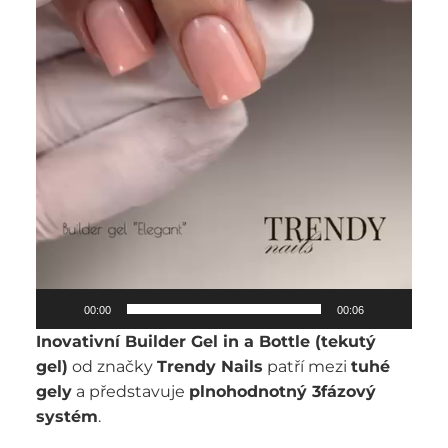
00:00
00:06
Inovativní Builder Gel in a Bottle (tekutý
gel)
od značky
Trendy Nails
patří mezi
tuhé
gely
a představuje
plnohodnotný 3fázový
systém
.