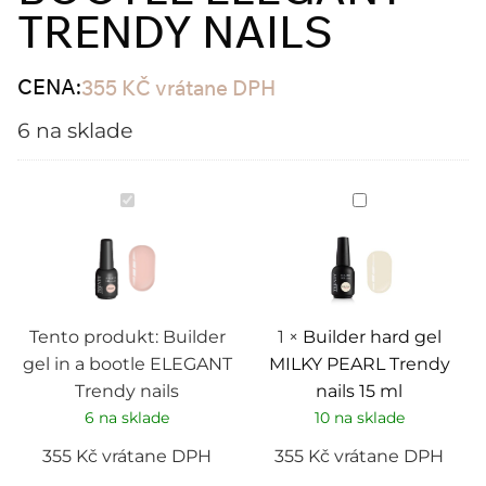
TRENDY NAILS
CENA:
355
KČ
vrátane DPH
6 na sklade
Builder
Builder
gel
hard
in
gel
a
MILKY
bootle
PEARL
ELEGANT
Trendy
Trendy
nails
nails
15
ml
Tento produkt:
Builder
1
×
Builder hard gel
gel in a bootle ELEGANT
MILKY PEARL Trendy
Trendy nails
nails 15 ml
6 na sklade
10 na sklade
355
Kč
vrátane DPH
355
Kč
vrátane DPH