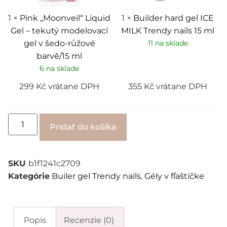
modelovací
nails
gel
15
v
ml
1
×
Pink „Moonveil“ Liquid
1
×
Builder hard gel ICE
šedo-
Gel – tekutý modelovací
MILK Trendy nails 15 ml
růžové
barvě/15
gel v šedo-růžové
11 na sklade
ml
barvě/15 ml
6 na sklade
299
Kč
vrátane DPH
355
Kč
vrátane DPH
Alternative:
Pridať do košíka
SKU
b1f1241c2709
Kategórie
Builer gel Trendy nails
,
Gély v fľaštičke
Popis
Recenzie (0)