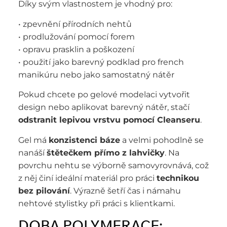
Díky svým vlastnostem je vhodný pro:
• zpevnění přírodních nehtů
• prodlužování pomocí forem
• opravu prasklin a poškození
• použití jako barevný podklad pro french
manikúru nebo jako samostatný nátěr
Pokud chcete po gelové modelaci vytvořit
design nebo aplikovat barevný nátěr, stačí
odstranit lepivou vrstvu pomocí Cleanseru
.
Gel má
konzistenci báze
a velmi pohodlně se
nanáší
štětečkem přímo z lahvičky
. Na
povrchu nehtu se výborně samovyrovnává, což
z něj činí ideální materiál pro práci
technikou
bez pilování
. Výrazně šetří čas i námahu
nehtové stylistky při práci s klientkami.
DOBA POLYMERACE: