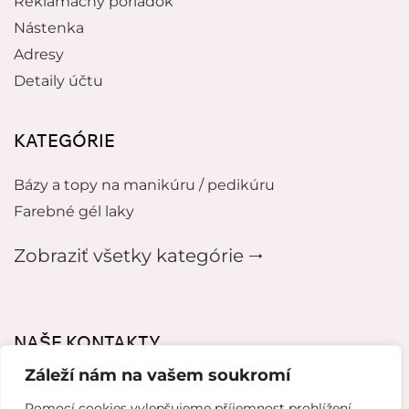
Reklamačný poriadok
Nástenka
Adresy
Detaily účtu
KATEGÓRIE
Bázy a topy na manikúru / pedikúru
Farebné gél laky
Zobraziť všetky kategórie 🠂
NAŠE KONTAKTY
Záleží nám na vašem soukromí
mikeladzebeauty@gmail.com
Pomocí cookies vylepšujeme příjemnost prohlížení,