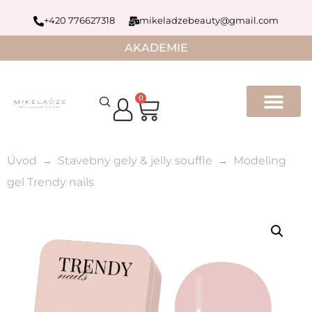
+420 776627318
mikeladzebeauty@gmail.com
AKADEMIE
0
Úvod
Stavebny gely & jelly souffle
Modeling
gel Trendy nails