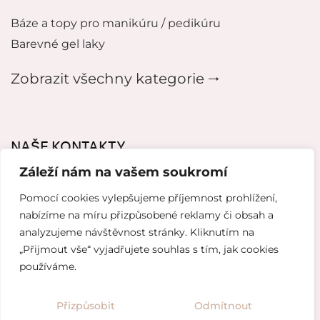
Báze a topy pro manikúru / pedikúru
Barevné gel laky
Zobrazit všechny kategorie 🠂
NAŠE KONTAKTY
Záleží nám na vašem soukromí
mikeladzebeauty@gmail.com
Pomocí cookies vylepšujeme příjemnost prohlížení,
+420 776627318
nabízíme na míru přizpůsobené reklamy či obsah a
analyzujeme návštěvnost stránky. Kliknutím na
U Pergamenky 12, Praha 7
„Přijmout vše“ vyjadřujete souhlas s tím, jak cookies
používáme.
Tvorba webových stránek od
Topranker.cz
Přizpůsobit
Odmítnout