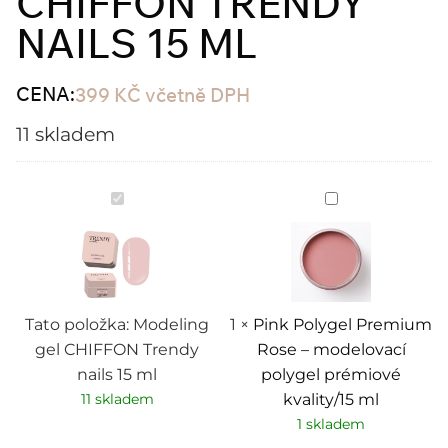
CHIFFON TRENDY
NAILS 15 ML
CENA:
399
KČ
včetně DPH
11 skladem
Modeling
Pink
gel
Polygel
CHIFFON
Premium
Trendy
Rose
nails
–
15
modelovací
ml
polygel
prémiové
kvality/15
Tato položka:
Modeling
1
×
Pink Polygel Premium
ml
gel CHIFFON Trendy
Rose – modelovací
nails 15 ml
polygel prémiové
11 skladem
kvality/15 ml
1 skladem