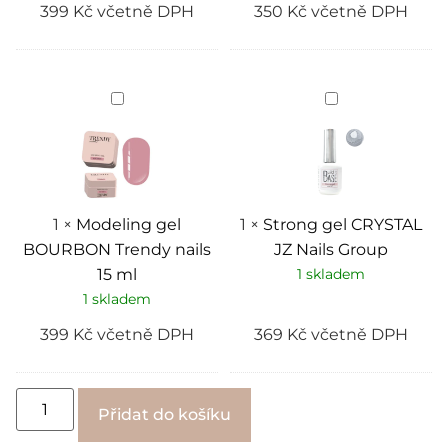
399
Kč
včetně DPH
350
Kč
včetně DPH
Modeling
Strong
gel
gel
BOURBON
CRYSTAL
Trendy
JZ
nails
Nails
15
Group
ml
1
×
Modeling gel
1
×
Strong gel CRYSTAL
BOURBON Trendy nails
JZ Nails Group
15 ml
1 skladem
1 skladem
399
Kč
včetně DPH
369
Kč
včetně DPH
Alternative:
Přidat do košíku