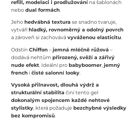
refill, modelaci i prodlužování
na šablonách
nebo
dual formách
.
Jeho
hedvábná textura
se snadno tvaruje,
vytváří
hladký, rovnoměrný a odolný povrch
a zároveň si zachovává
vyváženou elasticitu
.
Odstín
Chiffon
–
jemná mléčně růžová
–
dodává nehtům
přirozený, svěží a zářivý
nude efekt
. Ideální pro
babyboomer
,
jemný
french
i
čisté salonní looky
.
Vysoká přilnavost, dlouhá výdrž a
strukturální stabilita
činí tento gel
dokonalým spojencem každé nehtové
stylistky
, která požaduje
bezchybné výsledky
bez kompromisů
.