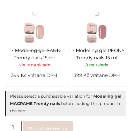
Modeling
Modeling
gel
gel
SAND
PEONY
Trendy
Trendy
nails
nails
15
15
ml
ml
1
×
Modeling gel SAND
1
×
Modeling gel PEONY
Trendy nails 15 ml
Trendy nails 15 ml
Nie je na sklade
8 na sklade
399
Kč
vrátane DPH
399
Kč
vrátane DPH
Please select a purchasable variation for
Modeling gel
MACRAME Trendy nails
before adding this product to
the cart.
Alternative:
Pridať do košíka