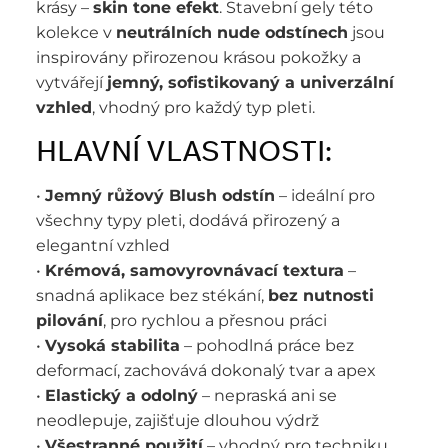
krásy –
skin tone efekt
. Stavební gely této
kolekce v
neutrálních nude odstínech
jsou
inspirovány přirozenou krásou pokožky a
vytvářejí
jemný, sofistikovaný a univerzální
vzhled
, vhodný pro každý typ pleti.
HLAVNÍ VLASTNOSTI:
•
Jemný růžový Blush odstín
– ideální pro
všechny typy pleti, dodává přirozený a
elegantní vzhled
•
Krémová, samovyrovnávací textura
–
snadná aplikace bez stékání,
bez nutnosti
pilování
, pro rychlou a přesnou práci
•
Vysoká stabilita
– pohodlná práce bez
deformací, zachovává dokonalý tvar a apex
•
Elastický a odolný
– nepraská ani se
neodlepuje, zajišťuje dlouhou výdrž
•
Všestranné použití
– vhodný pro techniku