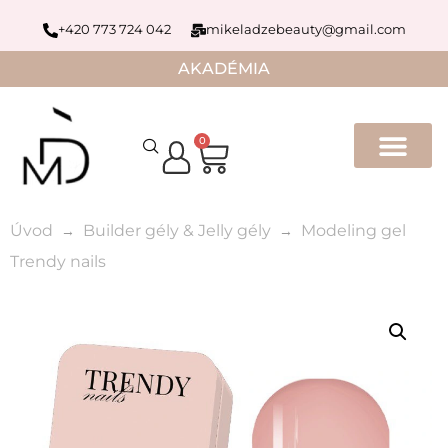
+420 773 724 042
mikeladzebeauty@gmail.com
AKADÉMIA
0
Úvod
Builder gély & Jelly gély
Modeling gel
Trendy nails