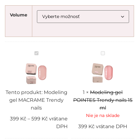
Volume
Modeling
Modeling
gel
gel
MACRAME
POINTES
Trendy
Trendy
nails
nails
15
ml
Tento produkt:
Modeling
1
×
Modeling gel
gel MACRAME Trendy
POINTES Trendy nails 15
nails
ml
Nie je na sklade
399
Kč
–
599
Kč
vrátane
DPH
399
Kč
vrátane DPH