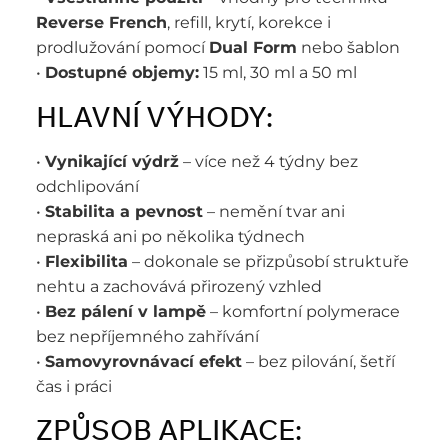
Reverse French
, refill, krytí, korekce i
prodlužování pomocí
Dual Form
nebo šablon
•
Dostupné objemy:
15 ml, 30 ml a 50 ml
HLAVNÍ VÝHODY:
•
Vynikající výdrž
– více než 4 týdny bez
odchlipování
•
Stabilita a pevnost
– nemění tvar ani
nepraská ani po několika týdnech
•
Flexibilita
– dokonale se přizpůsobí struktuře
nehtu a zachovává přirozený vzhled
•
Bez pálení v lampě
– komfortní polymerace
bez nepříjemného zahřívání
•
Samovyrovnávací efekt
– bez pilování, šetří
čas i práci
ZPŮSOB APLIKACE: