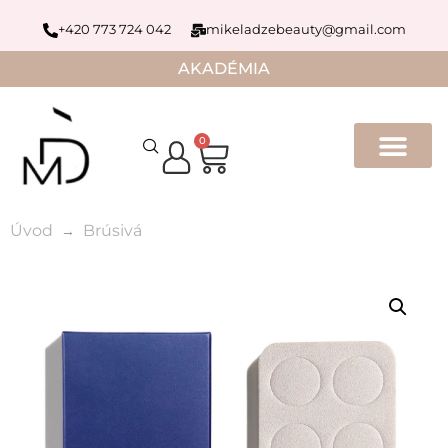
+420 773 724 042
mikeladzebeauty@gmail.com
AKADÉMIA
0
Úvod
Brúsivá