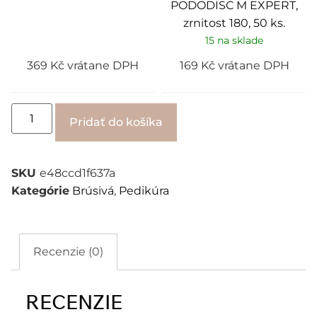
PODODISC M EXPERT,
ks.
zrnitost 180, 50 ks.
15 na sklade
369
Kč
vrátane DPH
169
Kč
vrátane DPH
Alternative:
Pridať do košíka
SKU
e48ccd1f637a
Kategórie
Brúsivá
,
Pedikúra
Recenzie (0)
RECENZIE