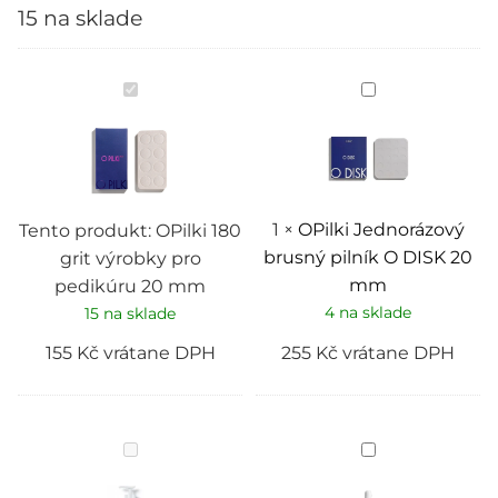
15 na sklade
OPilki
OPilki
180
Jednorázový
grit
brusný
výrobky
pilník
pro
O
pedikúru
DISK
20
20
mm
mm
1
×
OPilki Jednorázový
Tento produkt:
OPilki 180
brusný pilník O DISK 20
grit výrobky pro
mm
pedikúru 20 mm
4 na sklade
15 na sklade
155
Kč
vrátane DPH
255
Kč
vrátane DPH
Keratolytik
Remover
IQ
IQ
Podo
Podo