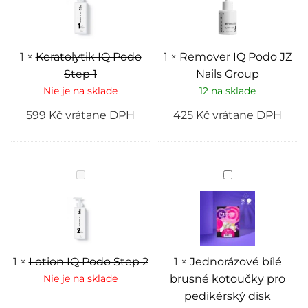
Step
JZ
1
Nails
Group
1
×
Keratolytik IQ Podo
1
×
Remover IQ Podo JZ
Step 1
Nails Group
Nie je na sklade
12 na sklade
599
Kč
vrátane DPH
425
Kč
vrátane DPH
Lotion
Jednorázové
IQ
bílé
Podo
brusné
Step
kotoučky
2
pro
pedikérský
disk
PODODISC
M
1
×
Lotion IQ Podo Step 2
1
×
Jednorázové bílé
EXPERT,
Nie je na sklade
brusné kotoučky pro
zrnitost
180,
pedikérský disk
50