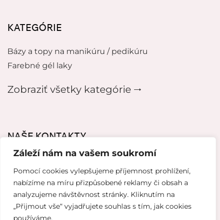
KATEGÓRIE
Bázy a topy na manikúru / pedikúru
Farebné gél laky
Zobraziť všetky kategórie 🠂
NAŠE KONTAKTY
Záleží nám na vašem soukromí
mikeladzebeauty@gmail.com
Pomocí cookies vylepšujeme příjemnost prohlížení,
+420 773 724 042
nabízíme na míru přizpůsobené reklamy či obsah a
analyzujeme návštěvnost stránky. Kliknutím na
Thámova 221, 186 00 Karlín, Česko
„Přijmout vše“ vyjadřujete souhlas s tím, jak cookies
používáme.