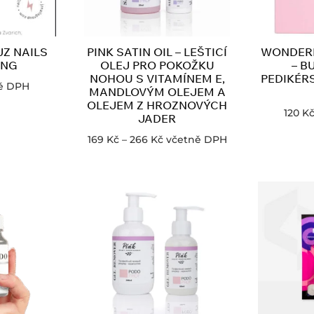
Z NAILS
PINK SATIN OIL – LEŠTICÍ
WONDERF
ENG
OLEJ PRO POKOŽKU
– B
NOHOU S VITAMÍNEM E,
PEDIKÉR
ě DPH
MANDLOVÝM OLEJEM A
OLEJEM Z HROZNOVÝCH
120
K
JADER
169
Kč
–
266
Kč
včetně DPH