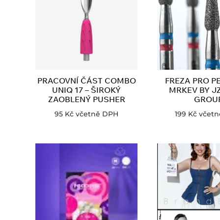
PRACOVNÍ ČÁST COMBO
FREZA PRO P
UNIQ 17 – ŠIROKÝ
MRKEV BY JZ
ZAOBLENÝ PUSHER
GROU
95
Kč
včetně DPH
199
Kč
včet