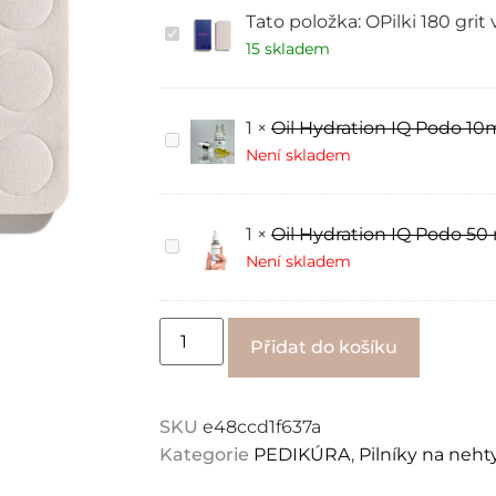
Tato položka:
OPilki 180 gri
OPilki
180
15 skladem
grit
výrobky
pro
pedikúru
1
×
Oil Hydration IQ Podo 10
20
Oil
mm
Hydration
Není skladem
IQ
Podo
10ml
1
×
Oil Hydration IQ Podo 50
Oil
Hydration
Není skladem
IQ
Podo
50
ml
Alternati
Přidat do košíku
SKU
e48ccd1f637a
Kategorie
PEDIKÚRA
,
Pilníky na neht