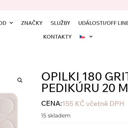
OD
ZNAČKY
SLUŽBY
UDÁLOSTI/OFF LIN
KONTAKTY
OPILKI 180 GR
PEDIKÚRU 20 
CENA:
155
KČ
včetně DPH
15 skladem