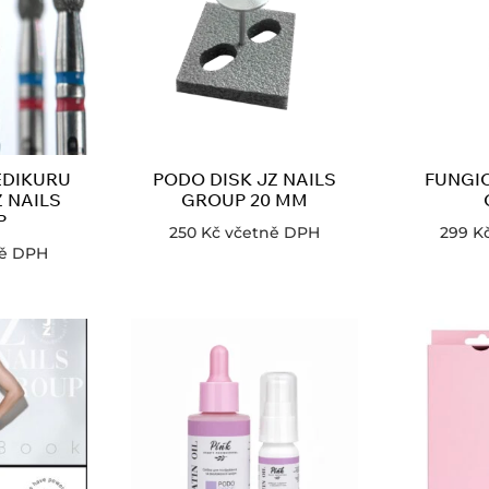
EDIKURU
PODO DISK JZ NAILS
FUNGIC
 NAILS
GROUP 20 MM
P
250
Kč
včetně DPH
299
K
ně DPH