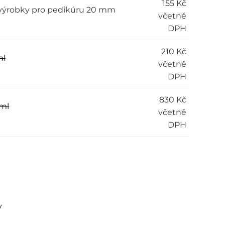
155
Kč
t výrobky pro pedikúru 20 mm
včetně
DPH
210
Kč
ml
včetně
DPH
830
Kč
 ml
včetně
DPH
ve:
y