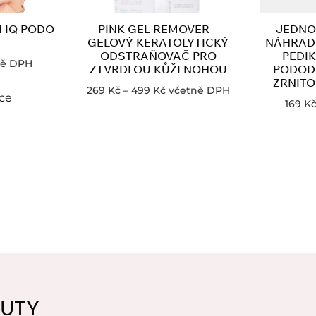
N IQ PODO
PINK GEL REMOVER –
JEDNO
GELOVÝ KERATOLYTICKÝ
NÁHRADN
ODSTRAŇOVAČ PRO
PEDIK
ně DPH
ZTVRDLOU KŮŽI NOHOU
PODODI
ZRNITOS
269
Kč
–
499
Kč
včetně DPH
íce
169
K
AUTY