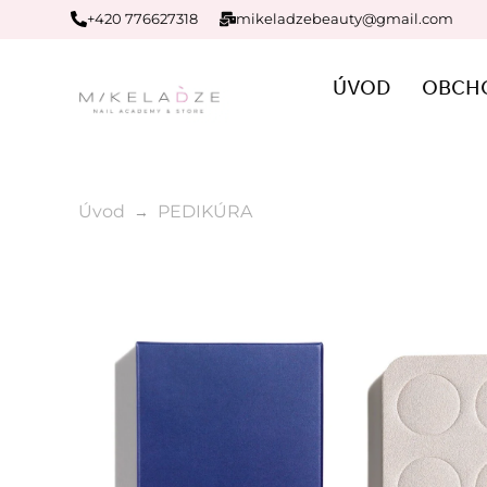
+420 776627318
mikeladzebeauty@gmail.com
ÚVOD
OBCH
Úvod
PEDIKÚRA