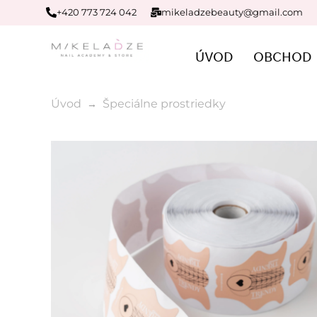
+420 773 724 042
mikeladzebeauty@gmail.com
ÚVOD
OBCHOD
Úvod
Špeciálne prostriedky