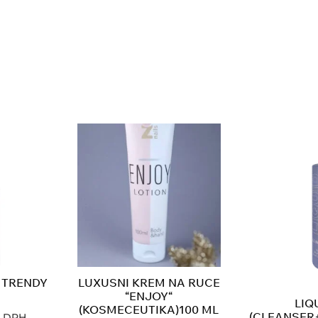
D TRENDY
LUXUSNI KREM NA RUCE
“ENJOY“
LIQU
(KOSMECEUTIKA)100 ML
(CLEANSER
e DPH