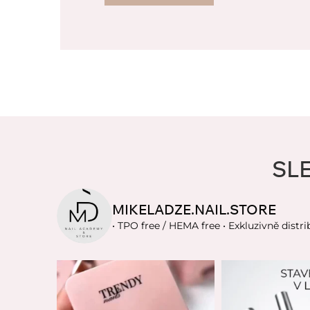
SL
MIKELADZE.NAIL.STORE
• TPO free / HEMA free
• Exkluzivně distri