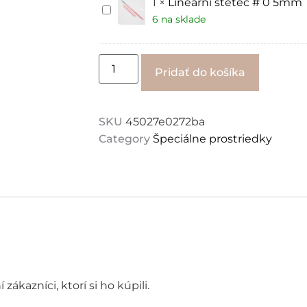
1
×
Lineární štětec # 0 5mm
Lineární
štětec
6 na sklade
#
0
5mm
Alternati
Pridať do košíka
SKU
45027e0272ba
Category
Špeciálne prostriedky
ákazníci, ktorí si ho kúpili.