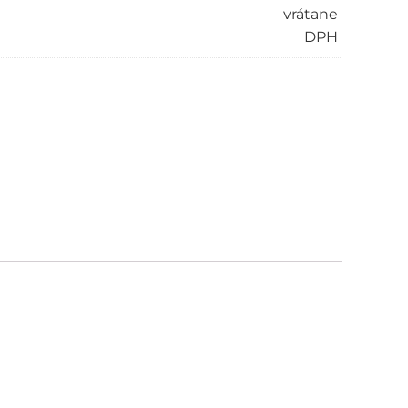
vrátane
DPH
ve: