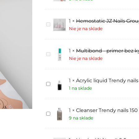
Trendy
nails
50
kusů
1
×
Hemostatic JZ Nails Gro
Hemostatic
JZ
Nie je na sklade
Nails
Group
1
×
Multibond - primer bez k
Multibond
-
Nie je na sklade
primer
bez
kyselin
1
×
Acrylic liquid Trendy nails
Acrylic
liquid
1 na sklade
Trendy
nails
1
×
Cleanser Trendy nails 150
Cleanser
Trendy
9 na sklade
nails
150
ml