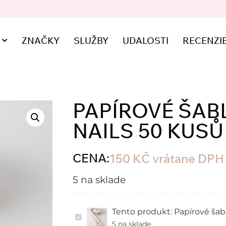
ZNAČKY
SLUŽBY
UDALOSTI
RECENZI
PAPÍROVÉ ŠAB
NAILS 50 KUSŮ
CENA:
150
KČ
vrátane DPH
5 na sklade
Tento produkt:
Papírové šab
Papírové
šablony
5 na sklade