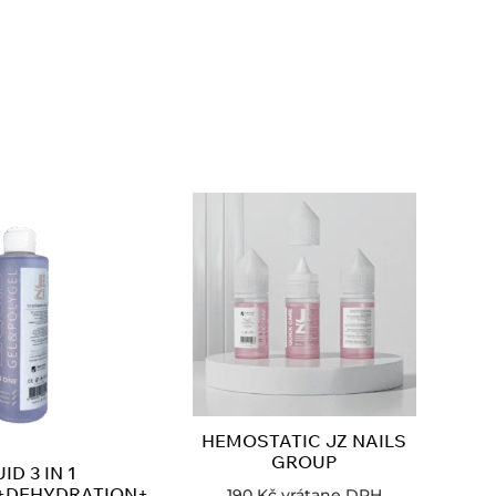
HEMOSTATIC JZ NAILS
GROUP
ID 3 IN 1
+DEHYDRATION+
190
Kč
vrátane DPH