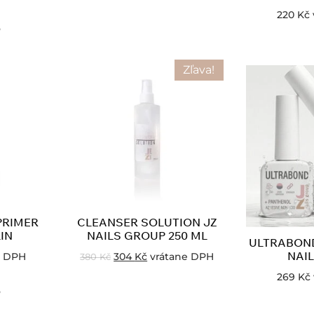
220
Kč
o
Zľava!
PRIMER
CLEANSER SOLUTION JZ
IN
NAILS GROUP 250 ML
ULTRABON
NAI
e DPH
304
Kč
vrátane DPH
380
Kč
269
Kč
o