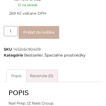
12 na sklade
269
Kč
vrátane DPH
Alternative:
Pridať do košíka
SKU
1452c6c90409
Kategórie
Bestseller
,
Špeciálne prostriedky
Popis
Recenzie (0)
POPIS
Nail Prep JZ Nails Group