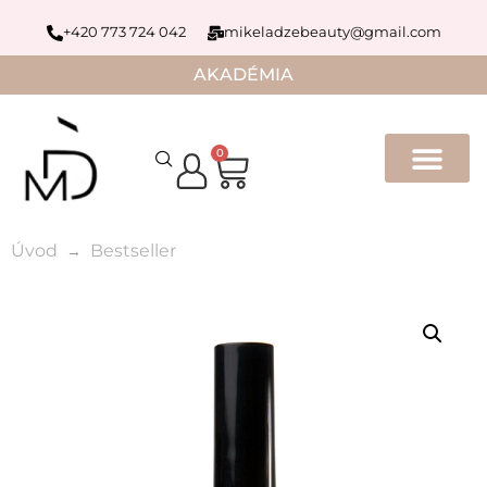
+420 773 724 042
mikeladzebeauty@gmail.com
AKADÉMIA
0
Úvod
Bestseller