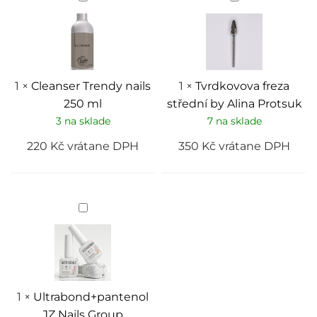
Trendy
freza
nails
střední
250
by
ml
Alina
Protsuk
1
×
Cleanser Trendy nails
1
×
Tvrdkovova freza
250 ml
střední by Alina Protsuk
3 na sklade
7 na sklade
220
Kč
vrátane DPH
350
Kč
vrátane DPH
Ultrabond+pantenol
JZ
Nails
Group
1
×
Ultrabond+pantenol
JZ Nails Group