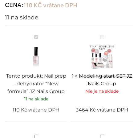
CENA:
110
KČ
vrátane DPH
11 na sklade
Nail
Modeling
prep
start
-
SET
dehydrator
JZ
“New
Nails
formula”
Group
JZ
Nails
Group
Tento produkt:
Nail prep
1
×
Modeling start SET JZ
- dehydrator “New
Nails Group
formula” JZ Nails Group
Nie je na sklade
11 na sklade
110
Kč
vrátane DPH
3464
Kč
vrátane DPH
Cleanser
Tvrdkovova