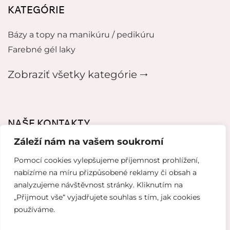
KATEGÓRIE
Bázy a topy na manikúru / pedikúru
Farebné gél laky
Zobraziť všetky kategórie 🠂
NAŠE KONTAKTY
Záleží nám na vašem soukromí
mikeladzebeauty@gmail.com
Pomocí cookies vylepšujeme příjemnost prohlížení,
+420 773 724 042
nabízíme na míru přizpůsobené reklamy či obsah a
analyzujeme návštěvnost stránky. Kliknutím na
Thámova 221, 186 00 Karlín, Česko
„Přijmout vše“ vyjadřujete souhlas s tím, jak cookies
používáme.
Tvorba webových stránok od
Topranker.cz