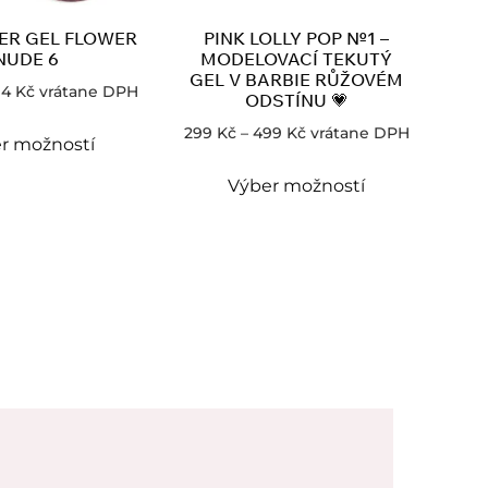
ER GEL FLOWER
PINK LOLLY POP №1 –
NUDE 6
MODELOVACÍ TEKUTÝ
GEL V BARBIE RŮŽOVÉM
94
Kč
vrátane DPH
ODSTÍNU 💗
299
Kč
–
499
Kč
vrátane DPH
r možností
Výber možností