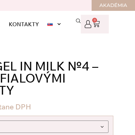
AKADÉMIA
0
E
KONTAKTY
EL IN MILK №4 –
 FIALOVÝMI
TY
tane DPH