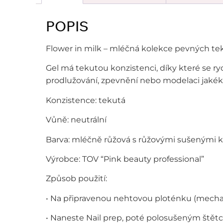
POPIS
Flower in milk – mléčná kolekce pevných te
Gel má tekutou konzistenci, díky které se ry
prodlužování, zpevnění nebo modelaci jakéko
Konzistence: tekutá
Vůně: neutrální
Barva: mléčně růžová s růžovými sušenými 
Výrobce: TOV “Pink beauty professional”
Způsob použití:
• Na připravenou nehtovou ploténku (mecha
• Naneste Nail prep, poté polosušeným štět