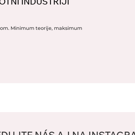
OTNI INDUSTRIJI
akom. Minimum teorije, maksimum
EDUJTE NÁS AJ NA INSTAGR