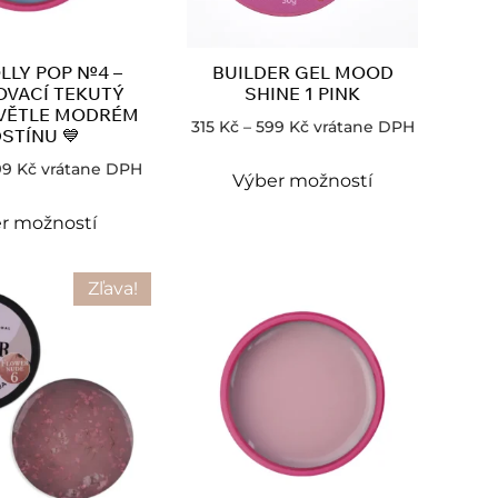
OLLY POP №4 –
BUILDER GEL MOOD
VACÍ TEKUTÝ
SHINE 1 PINK
SVĚTLE MODRÉM
315
Kč
–
599
Kč
vrátane DPH
STÍNU 💙
99
Kč
vrátane DPH
Výber možností
r možností
Zľava!