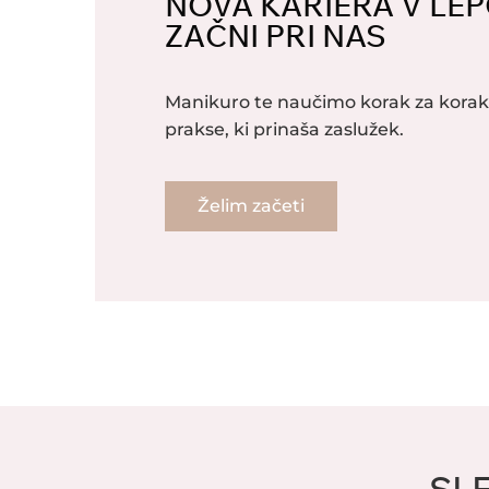
NOVA KARIERA V LEP
ZAČNI PRI NAS
Manikuro te naučimo korak za kor
prakse, ki prinaša zaslužek.
Želim začeti
SL