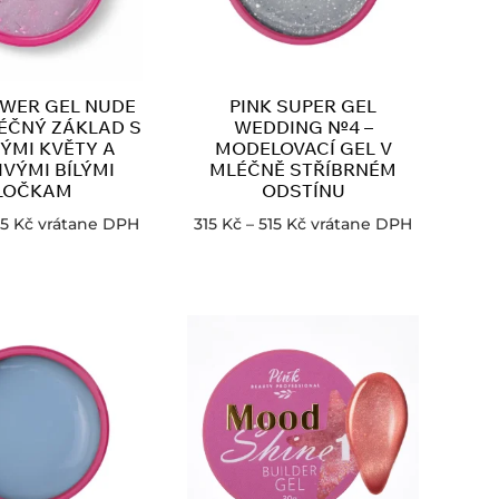
OWER GEL NUDE
PINK SUPER GEL
ÉČNÝ ZÁKLAD S
WEDDING №4 –
ÝMI KVĚTY A
MODELOVACÍ GEL V
IVÝMI BÍLÝMI
MLÉČNĚ STŘÍBRNÉM
LOČKAM
ODSTÍNU
25
Kč
vrátane DPH
315
Kč
–
515
Kč
vrátane DPH