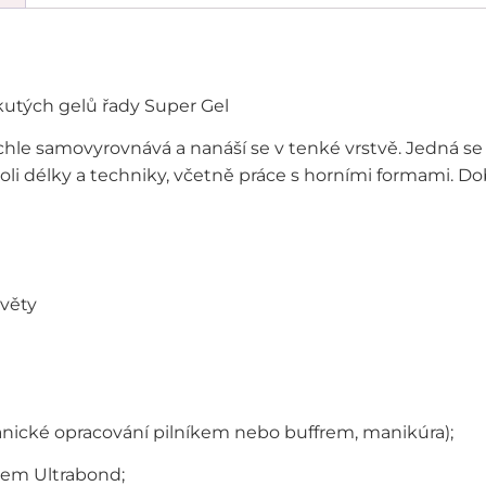
kutých gelů řady Super Gel
chle samovyrovnává a nanáší se v tenké vrstvě. Jedná se o
li délky a techniky, včetně práce s horními formami. Dob
květy
nické opracování pilníkem nebo buffrem, manikúra);
cem Ultrabond;