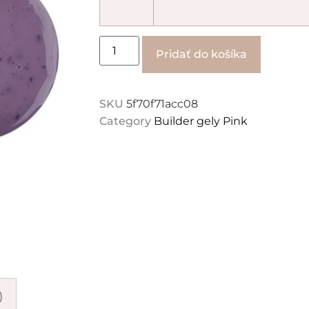
Alternati
Pridať do košíka
SKU
5f70f71acc08
Category
Builder gely Pink
)