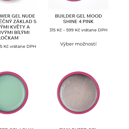
OWER GEL NUDE
BUILDER GEL MOOD
ÉČNÝ ZÁKLAD S
SHINE 4 PINK
ÝMI KVĚTY A
315
Kč
–
599
Kč
vrátane DPH
IVÝMI BÍLÝMI
LOČKAM
Výber možností
25
Kč
vrátane DPH