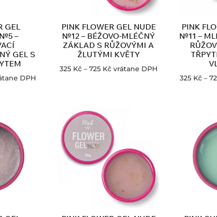
R GEL
PINK FLOWER GEL NUDE
PINK FL
№5 –
№12 – BÉŽOVO-MLÉČNÝ
№11 – ML
ACÍ
ZÁKLAD S RŮŽOVÝMI A
RŮŽOV
NÝ GEL S
ŽLUTÝMI KVĚTY
TŘPYT
PYTEM
V
325
Kč
–
725
Kč
vrátane DPH
átane DPH
325
Kč
–
7