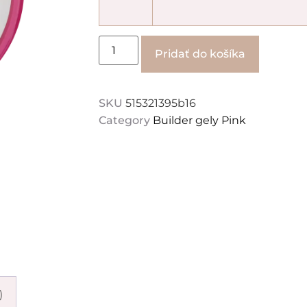
Alternati
Pridať do košíka
SKU
515321395b16
Category
Builder gely Pink
)