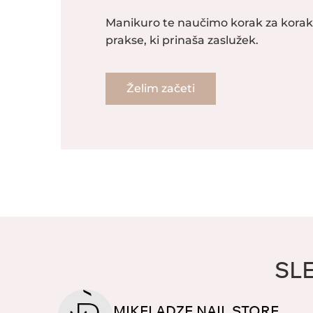
Manikuro te naučimo korak za kor
prakse, ki prinaša zaslužek.
Želim začeti
SL
MIKELADZE.NAIL.STORE