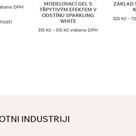
MODELOVACÍ GEL S
ZÁKLAD 
rátane DPH
TŘPYTIVÝM EFEKTEM V
K
ODSTÍNU SPARKLING
325
Kč
–
7
WHITE
ností
315
Kč
–
515
Kč
vrátane DPH
OTNI INDUSTRIJI