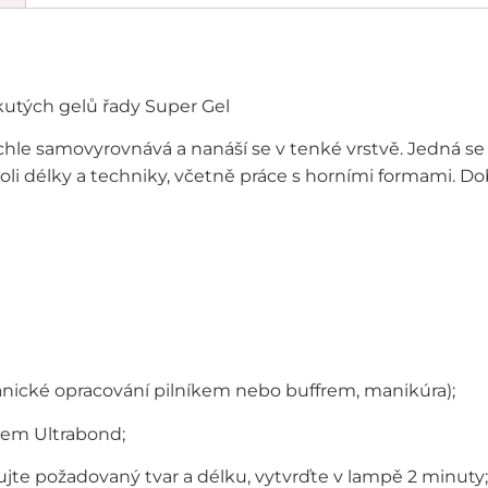
kutých gelů řady Super Gel
chle samovyrovnává a nanáší se v tenké vrstvě. Jedná se o
li délky a techniky, včetně práce s horními formami. Dob
nické opracování pilníkem nebo buffrem, manikúra);
cem Ultrabond;
jte požadovaný tvar a délku, vytvrďte v lampě 2 minuty;