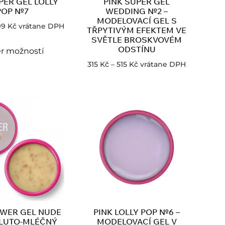
PER GEL LOLLY
PINK SUPER GEL
POP №7
WEDDING №2 –
MODELOVACÍ GEL S
99
Kč
vrátane DPH
TŘPYTIVÝM EFEKTEM VE
SVĚTLE BROSKVOVÉM
ODSTÍNU
r možností
315
Kč
–
515
Kč
vrátane DPH
OWER GEL NUDE
PINK LOLLY POP №6 –
ŽLUTO-MLÉČNÝ
MODELOVACÍ GEL V