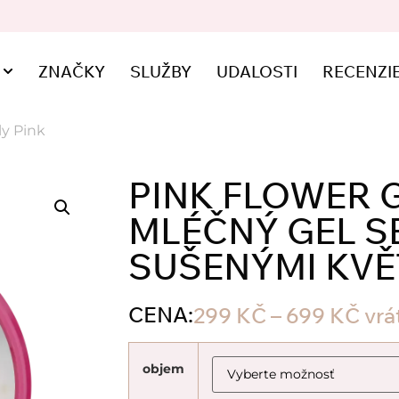
ZNAČKY
SLUŽBY
UDALOSTI
RECENZI
ly Pink
PINK FLOWER G
MLÉČNÝ GEL S
SUŠENÝMI KVĚ
CENA:
299
KČ
–
699
KČ
vrá
objem