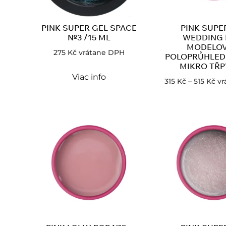
PINK SUPER GEL SPACE
PINK SUPE
№3 /15 ML
WEDDING 
MODELOV
275
Kč
vrátane DPH
POLOPRŮHLED
MIKRO TŘ
Viac info
315
Kč
–
515
Kč
vr