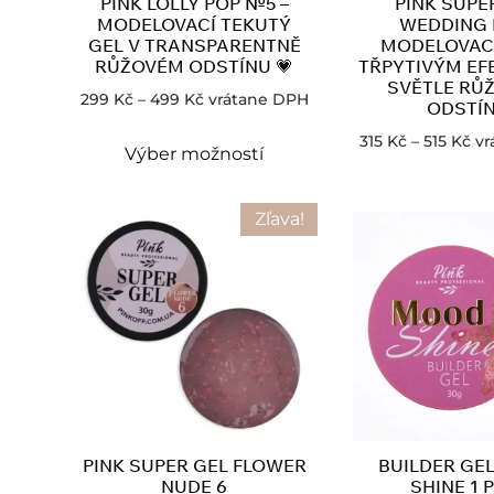
PINK LOLLY POP №5 –
PINK SUPE
MODELOVACÍ TEKUTÝ
WEDDING 
GEL V TRANSPARENTNĚ
MODELOVACÍ
RŮŽOVÉM ODSTÍNU 💗
TŘPYTIVÝM EF
SVĚTLE RŮ
299
Kč
–
499
Kč
vrátane DPH
ODSTÍ
315
Kč
–
515
Kč
vr
Výber možností
Zľava!
PINK SUPER GEL FLOWER
BUILDER GE
NUDE 6
SHINE 1 