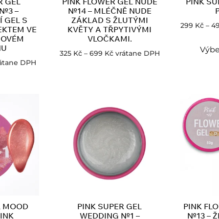
R GEL
PINK FLOWER GEL NUDE
PINK SU
№3 –
№14 – MLÉČNĚ NUDE
 GEL S
ZÁKLAD S ŽLUTÝMI
299
Kč
–
4
EKTEM VE
KVĚTY A TŘPYTIVÝMI
ŽOVÉM
VLOČKAMI.
NU
Výbe
325
Kč
–
699
Kč
vrátane DPH
átane DPH
L MOOD
PINK SUPER GEL
PINK FL
PINK
WEDDING №1 –
№13 – 