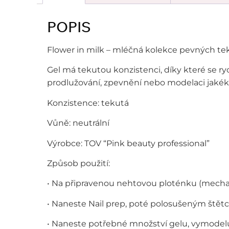
POPIS
Flower in milk – mléčná kolekce pevných te
Gel má tekutou konzistenci, díky které se ry
prodlužování, zpevnění nebo modelaci jakéko
Konzistence: tekutá
Vůně: neutrální
Výrobce: TOV “Pink beauty professional”
Způsob použití:
• Na připravenou nehtovou ploténku (mecha
• Naneste Nail prep, poté polosušeným štět
• Naneste potřebné množství gelu, vymodelu