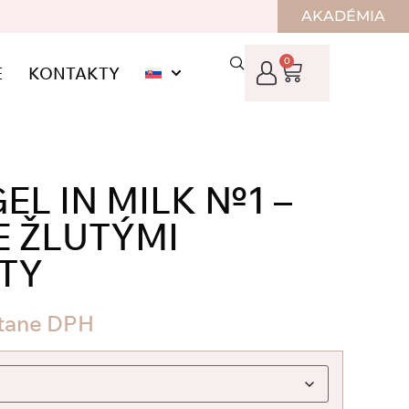
AKADÉMIA
0
E
KONTAKTY
EL IN MILK №1 –
E ŽLUTÝMI
TY
tane DPH