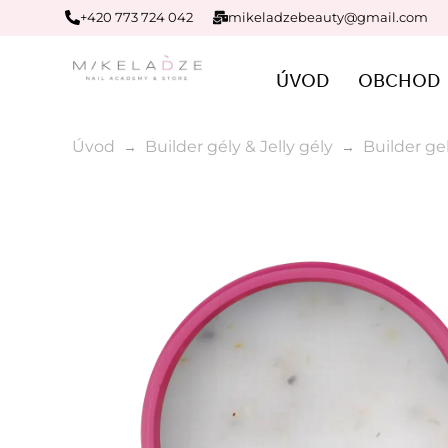
+420 773 724 042
mikeladzebeauty@gmail.com
ÚVOD
OBCHOD
Úvod
Builder gély & Jelly gély
Builder ge