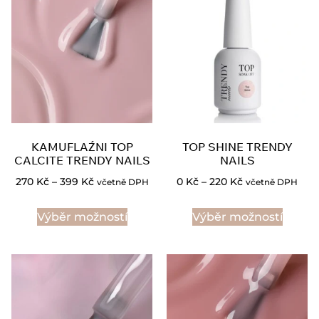
KAMUFLAŹNI TOP
TOP SHINE TRENDY
CALCITE TRENDY NAILS
NAILS
270
Kč
–
399
Kč
0
Kč
–
220
Kč
včetně DPH
včetně DPH
Výběr možností
Výběr možností