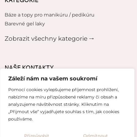
Báze a topy pro manikúru / pedikúru
Barevné gel laky
Zobrazit všechny kategorie 🠂
NAŠE KONTAKTY
Záleží nám na vašem soukromí
mikeladzebeauty@gmail.com
Pomocí cookies vylepšujeme příjemnost prohlížení,
+420 776627318
nabízíme na míru přizpůsobené reklamy či obsah a
analyzujeme návštěvnost stránky. Kliknutím na
U Pergamenky 12, Praha 7
„Přijmout vše“ vyjadřujete souhlas s tím, jak cookies
používáme.
Tvorba webových stránek od
Topranker.cz
Přizpůsobit
Odmítnout