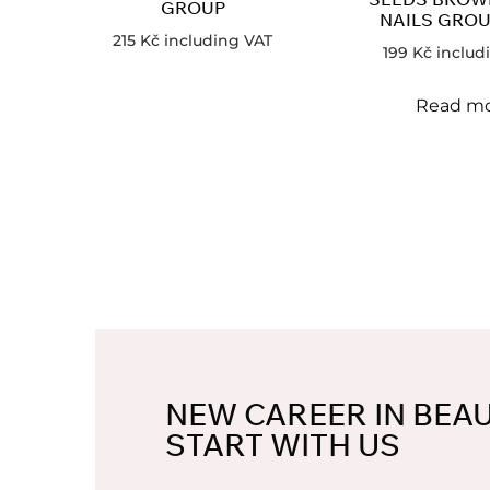
GROUP
NAILS GROU
215
Kč
including VAT
199
Kč
includ
Read m
NEW CAREER IN BEA
START WITH US