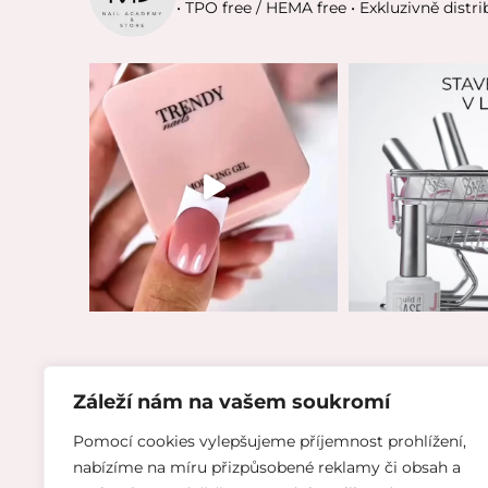
• TPO free / HEMA free
• Exkluzivně distri
Záleží nám na vašem soukromí
Pomocí cookies vylepšujeme příjemnost prohlížení,
INFO
nabízíme na míru přizpůsobené reklamy či obsah a