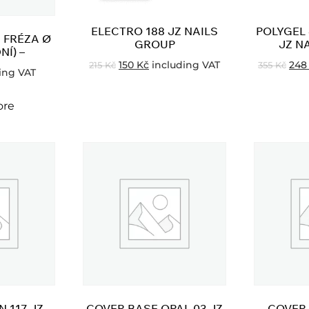
ELECTRO 188 JZ NAILS
POLYGEL 
 FRÉZA Ø
GROUP
JZ N
NÍ) –
150
Kč
including VAT
24
215
Kč
355
Kč
ing VAT
ore
 117 JZ
COVER BASE OPAL 03 JZ
COVER