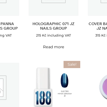
 PANNA
HOLOGRAPHIC 071 JZ
COVER BA
LS GROUP
NAILS GROUP
JZ N
ing VAT
215
Kč
including VAT
315
Kč
Read more
Sale!