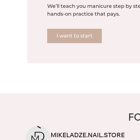
We’ll teach you manicure step by 
hands-on practice that pays.
I want to start
F
MIKELADZE.NAIL.STORE