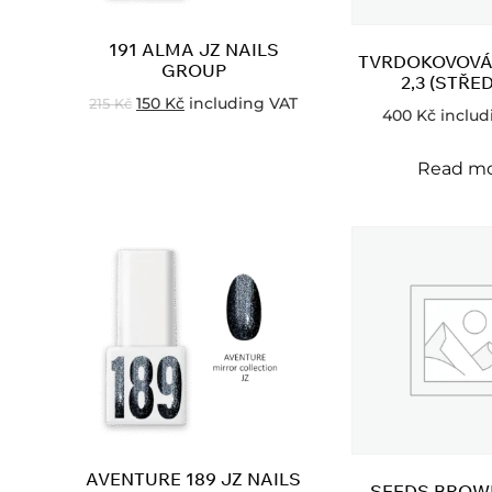
191 ALMA JZ NAILS
TVRDOKOVOVÁ
GROUP
2,3 (STŘED
150
Kč
including VAT
215
Kč
400
Kč
includ
Read m
AVENTURE 189 JZ NAILS
SEEDS BROWN