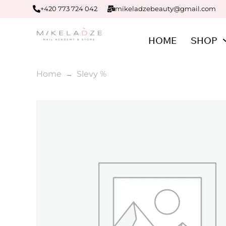
+420 773 724 042
mikeladzebeauty@gmail.com
HOME
SHOP
Home
Slevy %