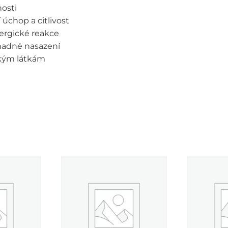
nosti
 úchop a citlivost
lergické reakce
snadné nasazení
kým látkám