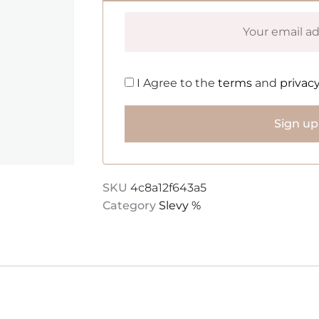
I Agree to the
terms
and
privacy
Sign up
SKU
4c8a12f643a5
Category
Slevy %