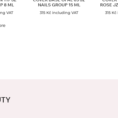
P 8 ML
NAILS GROUP 15 ML
ROSE JZ
ing VAT
315
Kč
including VAT
315
Kč
ore
UTY