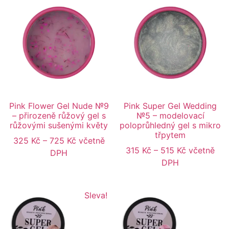
Pink Flower Gel Nude №9
Pink Super Gel Wedding
– přirozeně růžový gel s
№5 – modelovací
růžovými sušenými květy
poloprůhledný gel s mikro
třpytem
325
Kč
–
725
Kč
včetně
315
Kč
–
515
Kč
včetně
DPH
DPH
Sleva!