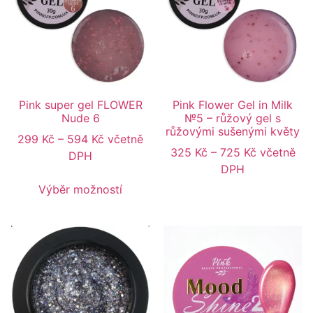
Pink super gel FLOWER
Pink Flower Gel in Milk
Nude 6
№5 – růžový gel s
růžovými sušenými květy
299
Kč
–
594
Kč
včetně
325
Kč
–
725
Kč
včetně
DPH
DPH
Výběr možností