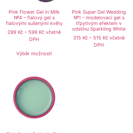
Pink Flower Gel in Milk
Pink Super Gel Wedding
№4 – fialový gel s
№1 – modelovací gel s
fialovými sušenými květy
třpytivým efektem v
odstínu Sparkling White
299
Kč
–
599
Kč
včetně
315
Kč
–
515
Kč
včetně
DPH
DPH
Výběr možností