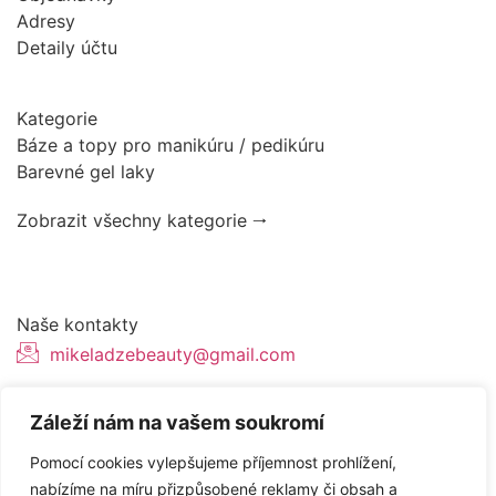
Adresy
Detaily účtu
Kategorie
Báze a topy pro manikúru / pedikúru
Barevné gel laky
Zobrazit všechny kategorie 🠂
Naše kontakty
mikeladzebeauty@gmail.com
+420 776627318
Záleží nám na vašem soukromí
U Pergamenky 12, Praha 7
Pomocí cookies vylepšujeme příjemnost prohlížení,
nabízíme na míru přizpůsobené reklamy či obsah a