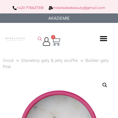
+420 776627318
mikeladzebeauty@gmail.com
AKADEMIE
0
Úvod
Stavebny gely & jelly souffle
Builder gely
Pink