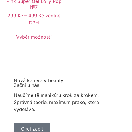
Pink Super Gel Lolly Pop
№7
299
Kč
–
499
Kč
včetně
DPH
Výběr možností
Nová kariéra v beauty
Začni u nás
Naučíme tě manikúru krok za krokem.
Správná teorie, maximum praxe, která
vydělává.
Chci začít