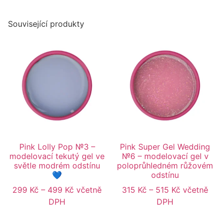
Související produkty
Pink Lolly Pop №3 –
Pink Super Gel Wedding
modelovací tekutý gel ve
№6 – modelovací gel v
světle modrém odstínu
poloprůhledném růžovém
💙
odstínu
299
Kč
–
499
Kč
včetně
315
Kč
–
515
Kč
včetně
DPH
DPH