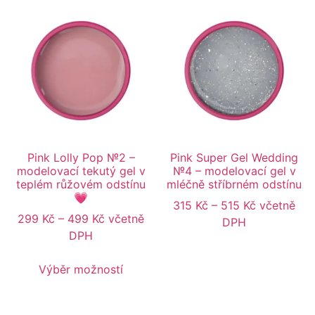
Pink Lolly Pop №2 –
Pink Super Gel Wedding
modelovací tekutý gel v
№4 – modelovací gel v
teplém růžovém odstínu
mléčně stříbrném odstínu
💗
315
Kč
–
515
Kč
včetně
299
Kč
–
499
Kč
včetně
DPH
DPH
Výběr možností