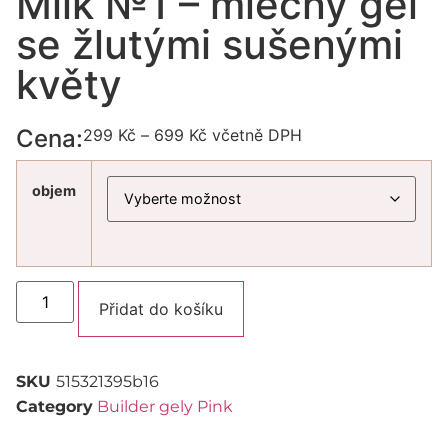
Milk №1 – mléčný gel
se žlutými sušenými
květy
Cena:
299
Kč
–
699
Kč
včetně DPH
objem
Alternative:
Přidat do košíku
SKU
515321395b16
Category
Builder gely Pink