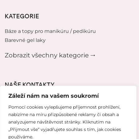
KATEGORIE
Báze a topy pro manikúru / pedikúru
Barevné gel laky
Zobrazit všechny kategorie 🠂
NAŠE KONTAKTY
Záleží nám na vašem soukromí
mikeladzebeauty@gmail.com
Pomocí cookies vylepšujeme příjemnost prohlížení,
+420 776627318
nabízíme na míru přizpůsobené reklamy či obsah a
analyzujeme návštěvnost stránky. Kliknutím na
U Pergamenky 12, Praha 7
„Přijmout vše“ vyjadřujete souhlas s tím, jak cookies
používáme.