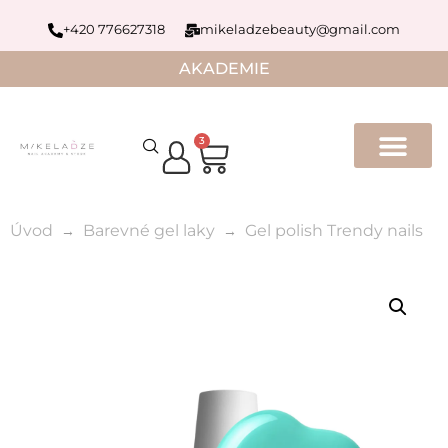
+420 776627318
mikeladzebeauty@gmail.com
AKADEMIE
3
Úvod
Barevné gel laky
Gel polish Trendy nails