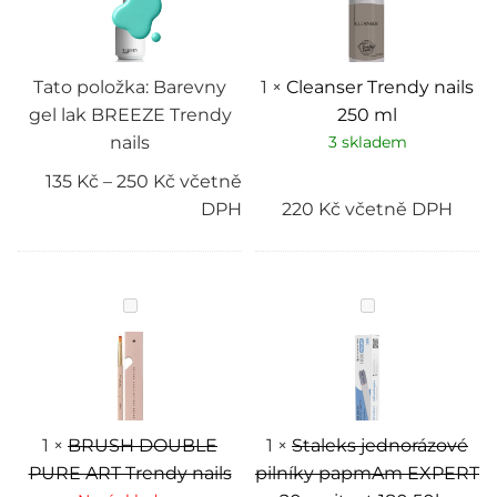
Trendy
ml
nails
Tato položka:
Barevny
1
×
Cleanser Trendy nails
gel lak BREEZE Trendy
250 ml
nails
3 skladem
135
Kč
–
250
Kč
včetně
DPH
220
Kč
včetně DPH
BRUSH
Staleks
DOUBLE
jednorázové
PURE
pilníky
ART
papmAm
Trendy
EXPERT
nails
20
zrnitost
180
50ks
1
×
BRUSH DOUBLE
1
×
Staleks jednorázové
PURE ART Trendy nails
pilníky papmAm EXPERT