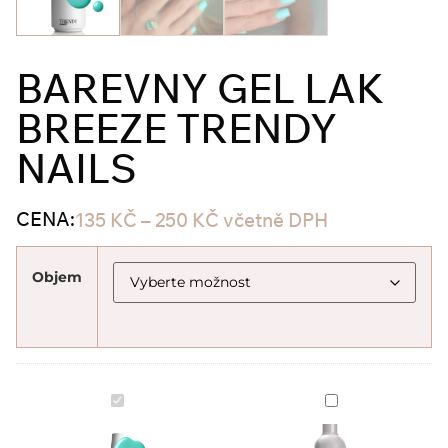
BAREVNY GEL LAK
BREEZE TRENDY
NAILS
CENA:
135
KČ
–
250
KČ
včetně DPH
Objem
Barevny
Cleanser
gel
Trendy
lak
nails
BREEZE
250