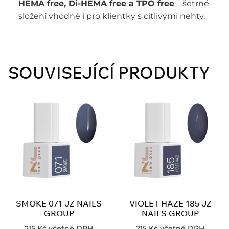
HEMA free, Di-HEMA free a TPO free
– šetrné
složení vhodné i pro klientky s citlivými nehty.
SOUVISEJÍCÍ PRODUKTY
SMOKE 071 JZ NAILS
VIOLET HAZE 185 JZ
GROUP
NAILS GROUP
215
Kč
včetně DPH
215
Kč
včetně DPH