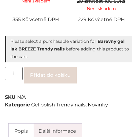
Není skladem
20 zrnitost 180 50ks
Není skladem
355
Kč
včetně DPH
229
Kč
včetně DPH
Please select a purchasable variation for
Barevny gel
lak BREEZE Trendy nails
before adding this product to
the cart.
Alternative:
Přidat do košíku
SKU
N/A
Kategorie
Gel polish Trendy nails
,
Novinky
Popis
Další informace