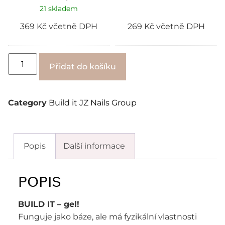
21 skladem
369
Kč
včetně DPH
269
Kč
včetně DPH
Alternative:
Přidat do košíku
Category
Build it JZ Nails Group
Popis
Další informace
POPIS
BUILD IT – gel!
Funguje jako báze, ale má fyzikální vlastnosti