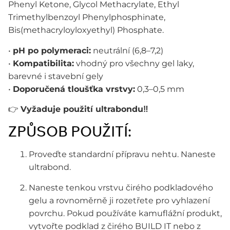
Phenyl Ketone, Glycol Methacrylate, Ethyl
Trimethylbenzoyl Phenylphosphinate,
Bis(methacryloyloxyethyl) Phosphate.
•
pH po polymeraci:
neutrální (6,8–7,2)
•
Kompatibilita:
vhodný pro všechny gel laky,
barevné i stavební gely
•
Doporučená tloušťka vrstvy:
0,3–0,5 mm
👉
Vyžaduje použití ultrabondu‼️
ZPŮSOB POUŽITÍ:
Proveďte standardní přípravu nehtu. Naneste
ultrabond.
Naneste tenkou vrstvu čirého podkladového
gelu a rovnoměrně ji rozetřete pro vyhlazení
povrchu. Pokud používáte kamuflážní produkt,
vytvořte podklad z čirého BUILD IT nebo z