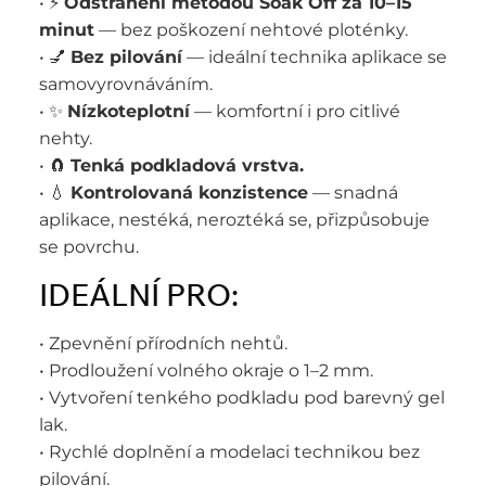
• ⚡
Odstranění metodou Soak Off za 10–15
minut
— bez poškození nehtové ploténky.
• 💅
Bez pilování
— ideální technika aplikace se
samovyrovnáváním.
• ✨
Nízkoteplotní
— komfortní i pro citlivé
nehty.
• 🧲
Tenká podkladová vrstva.
• 💧
Kontrolovaná konzistence
— snadná
aplikace, nestéká, neroztéká se, přizpůsobuje
se povrchu.
IDEÁLNÍ PRO:
• Zpevnění přírodních nehtů.
• Prodloužení volného okraje o 1–2 mm.
• Vytvoření tenkého podkladu pod barevný gel
lak.
• Rychlé doplnění a modelaci technikou bez
pilování.