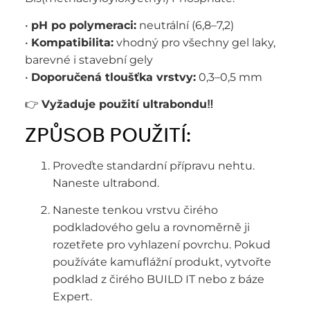
•
pH po polymeraci:
neutrální (6,8–7,2)
•
Kompatibilita:
vhodný pro všechny gel laky,
barevné i stavební gely
•
Doporučená tloušťka vrstvy:
0,3–0,5 mm
👉
Vyžaduje použití ultrabondu‼️
ZPŮSOB POUŽITÍ:
Proveďte standardní přípravu nehtu.
Naneste ultrabond.
Naneste tenkou vrstvu čirého
podkladového gelu a rovnoměrně ji
rozetřete pro vyhlazení povrchu. Pokud
používáte kamuflážní produkt, vytvořte
podklad z čirého BUILD IT nebo z báze
Expert.