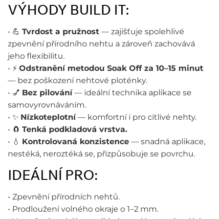
VÝHODY BUILD IT:
• 💪
Tvrdost a pružnost
— zajišťuje spolehlivé
zpevnění přírodního nehtu a zároveň zachovává
jeho flexibilitu.
• ⚡
Odstranění metodou Soak Off za 10–15 minut
— bez poškození nehtové ploténky.
• 💅
Bez pilování
— ideální technika aplikace se
samovyrovnáváním.
• ✨
Nízkoteplotní
— komfortní i pro citlivé nehty.
• 🧲
Tenká podkladová vrstva.
• 💧
Kontrolovaná konzistence
— snadná aplikace,
nestéká, neroztéká se, přizpůsobuje se povrchu.
IDEÁLNÍ PRO:
• Zpevnění přírodních nehtů.
• Prodloužení volného okraje o 1–2 mm.