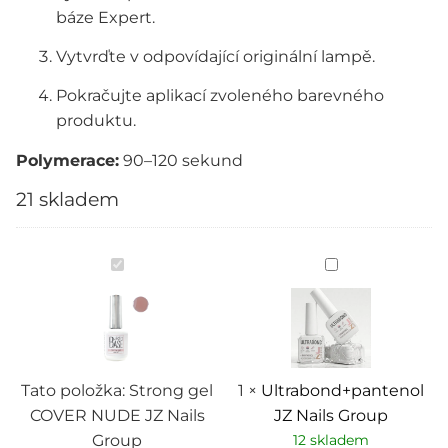
báze Expert.
Vytvrďte v odpovídající originální lampě.
Pokračujte aplikací zvoleného barevného
produktu.
Polymerace:
90–120 sekund
21 skladem
Strong
Ultrabond+pan
gel
JZ
COVER
Nails
NUDE
Group
JZ
Nails
Group
Tato položka:
Strong gel
1
×
Ultrabond+pantenol
COVER NUDE JZ Nails
JZ Nails Group
Group
12 skladem