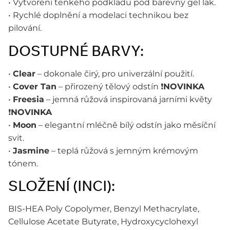
• Vytvoření tenkého podkladu pod barevný gel lak.
• Rychlé doplnění a modelaci technikou bez
pilování.
DOSTUPNÉ BARVY:
•
Clear
– dokonale čirý, pro univerzální použití.
•
Cover Tan
– přirozený tělový odstín ❗️
NOVINKA
•
Freesia
– jemná růžová inspirovaná jarními květy
❗️
NOVINKA
•
Moon
– elegantní mléčně bílý odstín jako měsíční
svit.
•
Jasmine
– teplá růžová s jemným krémovým
tónem.
SLOŽENÍ (INCI):
BIS-HEA Poly Copolymer, Benzyl Methacrylate,
Cellulose Acetate Butyrate, Hydroxycyclohexyl