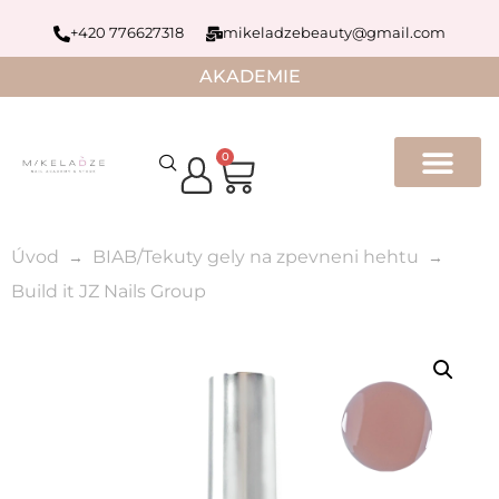
+420 776627318
mikeladzebeauty@gmail.com
AKADEMIE
0
Úvod
BIAB/Tekuty gely na zpevneni hehtu
Build it JZ Nails Group