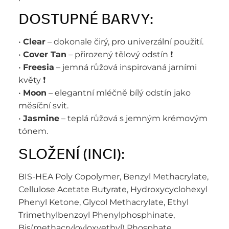
DOSTUPNÉ BARVY:
•
Clear
– dokonale čirý, pro univerzální použití.
•
Cover Tan
– přirozený tělový odstín ❗️
•
Freesia
– jemná růžová inspirovaná jarními
květy ❗️
•
Moon
– elegantní mléčně bílý odstín jako
měsíční svit.
•
Jasmine
– teplá růžová s jemným krémovým
tónem.
SLOŽENÍ (INCI):
BIS-HEA Poly Copolymer, Benzyl Methacrylate,
Cellulose Acetate Butyrate, Hydroxycyclohexyl
Phenyl Ketone, Glycol Methacrylate, Ethyl
Trimethylbenzoyl Phenylphosphinate,
Bis(methacryloyloxyethyl) Phosphate.