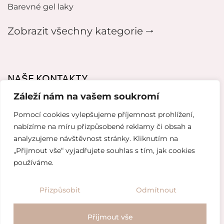
Barevné gel laky
Zobrazit všechny kategorie 🠂
NAŠE KONTAKTY
Záleží nám na vašem soukromí
mikeladzebeauty@gmail.com
Pomocí cookies vylepšujeme příjemnost prohlížení,
+420 776627318
nabízíme na míru přizpůsobené reklamy či obsah a
analyzujeme návštěvnost stránky. Kliknutím na
U Pergamenky 12, Praha 7
„Přijmout vše“ vyjadřujete souhlas s tím, jak cookies
používáme.
Tvorba webových stránek od
Topranker.cz
Přizpůsobit
Odmítnout
Obchodní podmínky
/
Ochrana osobních údajů
Přijmout vše