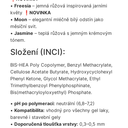
•
Freesia
– jemná růžová inspirovaná jarními
květy ❗️
NOVINKA
•
Moon
– elegantní mléčně bílý odstín jako
měsíční svit.
•
Jasmine
– teplá růžová s jemným krémovým
tónem.
Složení (INCI):
BIS-HEA Poly Copolymer, Benzyl Methacrylate,
Cellulose Acetate Butyrate, Hydroxycyclohexyl
Phenyl Ketone, Glycol Methacrylate, Ethyl
Trimethylbenzoyl Phenylphosphinate,
Bis(methacryloyloxyethyl) Phosphate.
•
pH po polymeraci:
neutrální (6,8–7,2)
•
Kompatibilita:
vhodný pro všechny gel laky,
barevné i stavební gely
•
Doporučená tloušťka vrstvy:
0,3–0,5 mm