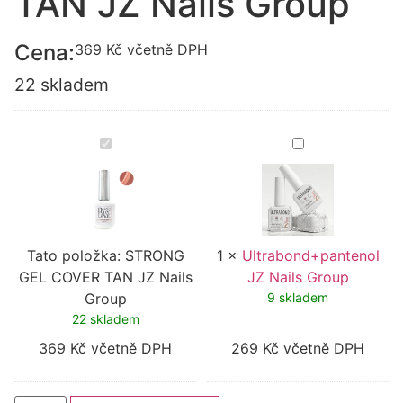
TAN JZ Nails Group
Cena:
369
Kč
včetně DPH
22 skladem
STRONG
Ultrabond+pant
GEL
JZ
COVER
Nails
TAN
Group
JZ
Nails
Group
Tato položka:
STRONG
1
×
Ultrabond+pantenol
GEL COVER TAN JZ Nails
JZ Nails Group
Group
9 skladem
22 skladem
369
Kč
včetně DPH
269
Kč
včetně DPH