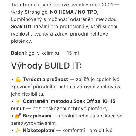
Tuto formuli jsme poprvé uvedli v roce 2021 —
tvrdý Strong gel
NO HEMA / NO TPO
,
kombinovaný s možností odstranění metodou
Soak Off
. Ideální pro profesionály, kteří si cení
rychlosti, kvality a zdraví přírodní nehtové
ploténky.
Balení:
gel v kelímku — 15 ml
Výhody BUILD IT:
• 💪
Tvrdost a pružnost
— zajišťuje spolehlivé
zpevnění přírodního nehtu a zároveň zachovává
jeho flexibilitu.
• ⚡
Odstranění metodou Soak Off za 10–15
minut
— bez poškození nehtové ploténky.
• 💅
Bez pilování
— ideální technika aplikace se
samovyrovnáváním.
• ✨
Nízkoteplotní
— komfortní i pro citlivé