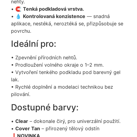
nehty.
• 🧲
Tenká podkladová vrstva.
• 💧
Kontrolovaná konzistence
— snadná
aplikace, nestéká, neroztéká se, přizpůsobuje se
povrchu.
Ideální pro:
• Zpevnění přírodních nehtů.
• Prodloužení volného okraje o 1–2 mm.
• Vytvoření tenkého podkladu pod barevný gel
lak.
• Rychlé doplnění a modelaci technikou bez
pilování.
Dostupné barvy:
•
Clear
– dokonale čirý, pro univerzální použití.
•
Cover Tan
– přirozený tělový odstín
❗️
NOVINKA