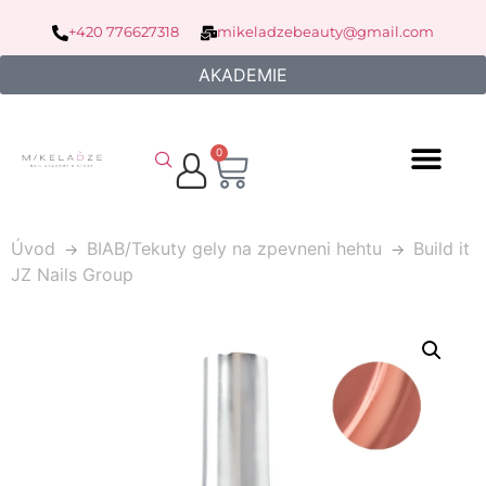
+420 776627318
mikeladzebeauty@gmail.com
AKADEMIE
0
Úvod
BIAB/Tekuty gely na zpevneni hehtu
Build it
JZ Nails Group