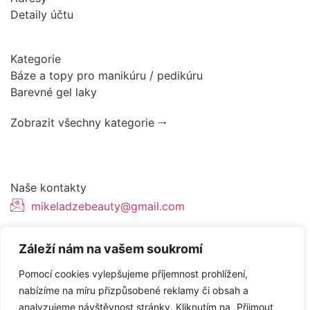
Detaily účtu
Kategorie
Báze a topy pro manikúru / pedikúru
Barevné gel laky
Zobrazit všechny kategorie 🠂
Naše kontakty
mikeladzebeauty@gmail.com
+420 776627318
Záleží nám na vašem soukromí
U Pergamenky 12, Praha 7
Pomocí cookies vylepšujeme příjemnost prohlížení,
nabízíme na míru přizpůsobené reklamy či obsah a
analyzujeme návštěvnost stránky. Kliknutím na „Přijmout