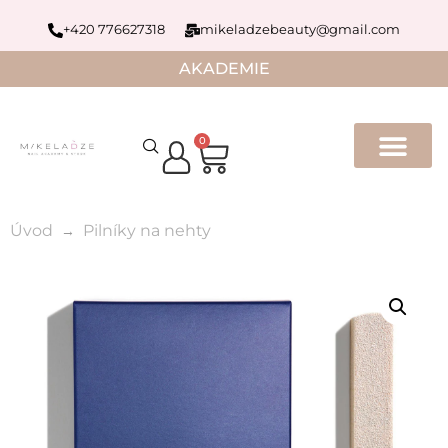
+420 776627318
mikeladzebeauty@gmail.com
AKADEMIE
0
Úvod
Pilníky na nehty