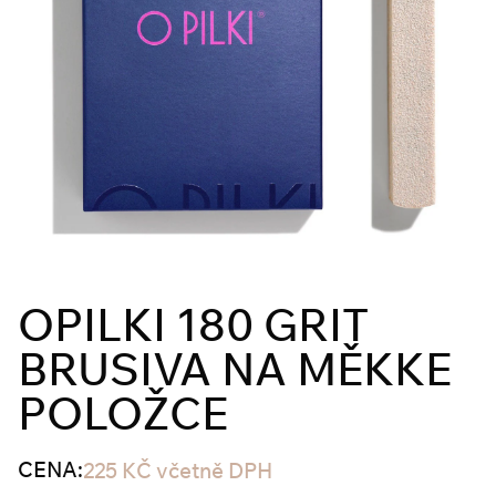
OPILKI 180 GRIT
BRUSIVA NA MĚKKE
POLOŽCE
CENA:
225
KČ
včetně DPH