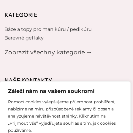
KATEGORIE
Báze a topy pro manikúru / pedikúru
Barevné gel laky
Zobrazit všechny kategorie 🠂
NAŠE KONTAKTY
Záleží nám na vašem soukromí
mikeladzebeauty@gmail.com
Pomocí cookies vylepšujeme příjemnost prohlížení,
+420 776627318
nabízíme na míru přizpůsobené reklamy či obsah a
analyzujeme návštěvnost stránky. Kliknutím na
U Pergamenky 12, Praha 7
„Přijmout vše“ vyjadřujete souhlas s tím, jak cookies
používáme.