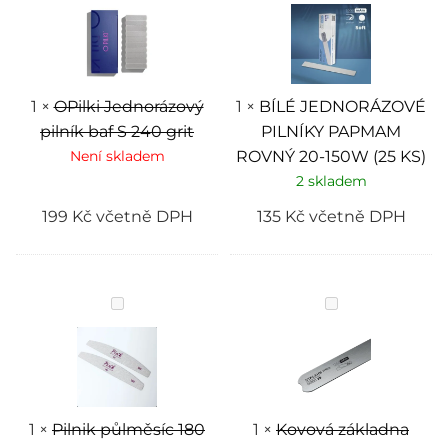
pilník
PILNÍKY
baf
PAPMAM
S
ROVNÝ
240
20-
grit
150W
(25
KS)
1
×
OPilki Jednorázový
1
×
BÍLÉ JEDNORÁZOVÉ
pilník baf S 240 grit
PILNÍKY PAPMAM
Není skladem
ROVNÝ 20-150W (25 KS)
2 skladem
199
Kč
včetně DPH
135
Kč
včetně DPH
Pilnik
Kovová
půlměsíc
základna
180
Expert
grit
20
1
×
Pilnik půlměsíc 180
1
×
Kovová základna