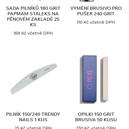
SADA PILNÍKŮ 180 GRIT
VYMĚNÍ BRUSIVO PRO
PAPMAM STALEKS NA
PUŠER 240 GRIT
PĚNOVÉM ZAKLADĚ 25
110
Kč
včetně DPH
KS
169
Kč
včetně DPH
PILNÍK 150/240 TRENDY
OPILKI 150 GRIT
NAILS 1 KUS
BRUSIVA 50 KUSU
25
Kč
včetně DPH
230
Kč
včetně DPH