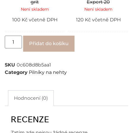
grit
Expert 20
Není skladem
Není skladem
100
Kč
včetně DPH
120
Kč
včetně DPH
Alternative:
Přidat do košíku
SKU
0c608d8b5aa1
Category
Pilníky na nehty
Hodnocení (0)
RECENZE
Zatím zde nejsou žádné recenze.