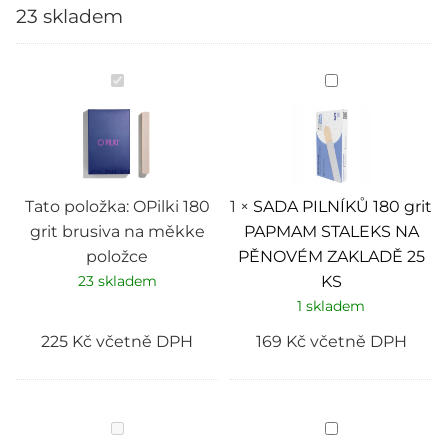
23 skladem
OPilki
SADA
180
PILNÍKŮ
grit
180
brusiva
grit
na
PAPMAM
měkke
STALEKS
položce
NA
PĚNOVÉM
ZAKLADĚ
Tato položka:
OPilki 180
1
×
SADA PILNÍKŮ 180 grit
25
grit brusiva na měkke
PAPMAM STALEKS NA
KS
položce
PĚNOVÉM ZAKLADĚ 25
23 skladem
KS
1 skladem
225
Kč
včetně DPH
169
Kč
včetně DPH
OPilki
BÍLÉ
Jednorázový
JEDNORÁZOV