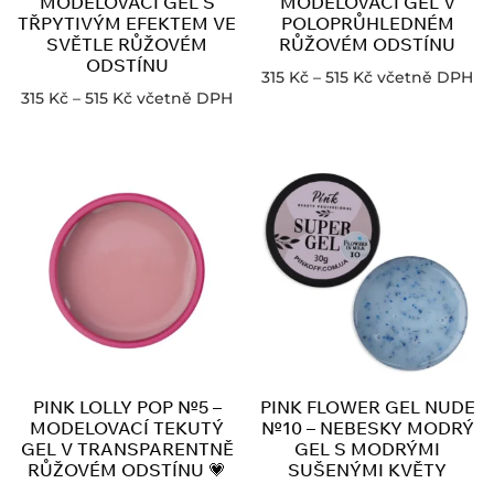
MODELOVACÍ GEL S
MODELOVACÍ GEL V
TŘPYTIVÝM EFEKTEM VE
POLOPRŮHLEDNÉM
SVĚTLE RŮŽOVÉM
RŮŽOVÉM ODSTÍNU
ODSTÍNU
315
Kč
–
515
Kč
včetně DPH
315
Kč
–
515
Kč
včetně DPH
PINK LOLLY POP №5 –
PINK FLOWER GEL NUDE
MODELOVACÍ TEKUTÝ
№10 – NEBESKY MODRÝ
GEL V TRANSPARENTNĚ
GEL S MODRÝMI
RŮŽOVÉM ODSTÍNU 💗
SUŠENÝMI KVĚTY