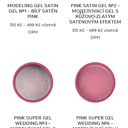
MODELING GEL SATIN
PINK SATIN GEL №2 –
GEL №1 – BÍLÝ SATÉN
МОДЕЛOVACÍ GEL S
PINK
RŮŽOVO-ZLATÝM
SATÉNOVÝM EFEKTEM
310
Kč
–
499
Kč
včetně
310
Kč
–
499
Kč
včetně
DPH
DPH
PINK SUPER GEL
PINK SUPER GEL
WEDDING №3 –
WEDDING №6 –