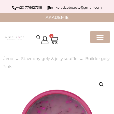
+420 776627318
mikeladzebeauty@gmail.com
AKADEMIE
0
Úvod
Stavebny gely & jelly souffle
Builder gely
Pink