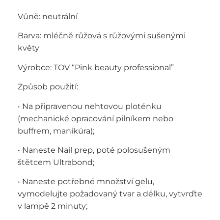
Vůně: neutrální
Barva: mléčně růžová s růžovými sušenými
květy
Výrobce: TOV “Pink beauty professional”
Způsob použití:
• Na připravenou nehtovou ploténku
(mechanické opracování pilníkem nebo
buffrem, manikúra);
• Naneste Nail prep, poté polosušeným
štětcem Ultrabond;
• Naneste potřebné množství gelu,
vymodelujte požadovaný tvar a délku, vytvrďte
v lampě 2 minuty;