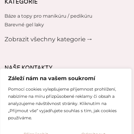
KATEGORIE
Báze a topy pro manikúru / pedikúru
Barevné gel laky
Zobrazit všechny kategorie 🠂
NAŠE KONTAKTY
Záleží nám na vašem soukromí
mikeladzebeauty@gmail.com
Pomocí cookies vylepšujeme příjemnost prohlížení,
+420 776627318
nabízíme na míru přizpůsobené reklamy či obsah a
analyzujeme návštěvnost stránky. Kliknutím na
U Pergamenky 12, Praha 7
„Přijmout vše“ vyjadřujete souhlas s tím, jak cookies
používáme.
Tvorba webových stránek od
Topranker.cz