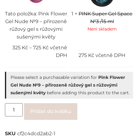
přirozeně
ml
růžový
gel
Tato položka:
Pink Flower
1
×
PINK Super Gel Space
s
Gel Nude №9 – přirozeně
№3 /15 ml
růžovými
sušenými
růžový gel s růžovými
Není skladem
květy
sušenými květy
325
Kč
–
725
Kč
včetně
DPH
275
Kč
včetně DPH
Please select a purchasable variation for
Pink Flower
Gel Nude №9 – přirozeně růžový gel s růžovými
sušenými květy
before adding this product to the cart.
Alternative:
Přidat do košíku
SKU
cf2c4dcd2ab2-1