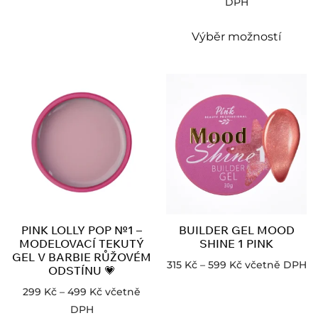
DPH
Výběr možností
PINK LOLLY POP №1 –
BUILDER GEL MOOD
MODELOVACÍ TEKUTÝ
SHINE 1 PINK
GEL V BARBIE RŮŽOVÉM
315
Kč
–
599
Kč
včetně DPH
ODSTÍNU 💗
299
Kč
–
499
Kč
včetně
DPH