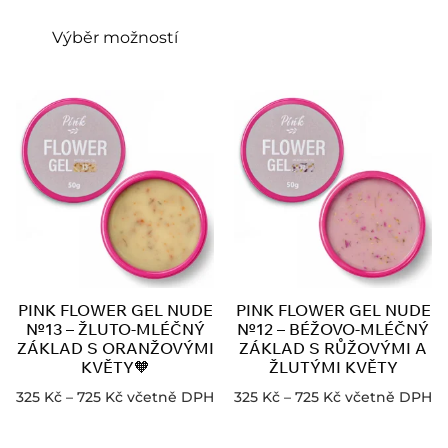
Výběr možností
PINK FLOWER GEL NUDE
PINK FLOWER GEL NUDE
№13 – ŽLUTO-MLÉČNÝ
№12 – BÉŽOVO-MLÉČNÝ
ZÁKLAD S ORANŽOVÝMI
ZÁKLAD S RŮŽOVÝMI A
KVĚTY🧡
ŽLUTÝMI KVĚTY
325
Kč
–
725
Kč
včetně DPH
325
Kč
–
725
Kč
včetně DPH