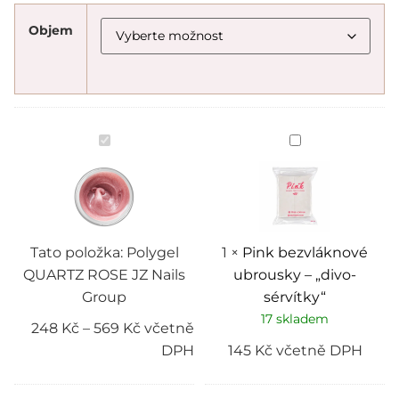
Objem
Polygel
Pink
QUARTZ
bezvláknové
ROSE
ubrousky
JZ
–
Nails
„divo-
Group
sérvítky“
Tato položka:
Polygel
1
×
Pink bezvláknové
QUARTZ ROSE JZ Nails
ubrousky – „divo-
Group
sérvítky“
17 skladem
248
Kč
–
569
Kč
včetně
DPH
145
Kč
včetně DPH