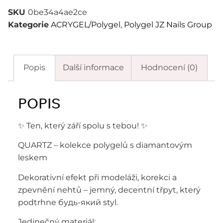
SKU
0be34a4ae2ce
Kategorie
ACRYGEL/Polygel
,
Polygel JZ Nails Group
Popis
Další informace
Hodnocení (0)
POPIS
✨ Ten, který září spolu s tebou! ✨
QUARTZ – kolekce polygelů s diamantovým
leskem
Dekorativní efekt při modeláži, korekci a
zpevnění nehtů – jemný, decentní třpyt, který
podtrhne будь-який styl.
Jedinečný materiál: