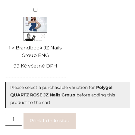
Brandbook
JZ
Nails
Group
ENG
1
×
Brandbook JZ Nails
Group ENG
99
Kč
včetně DPH
Please select a purchasable variation for
Polygel
QUARTZ ROSE JZ Nails Group
before adding this
product to the cart.
Alternative:
Přidat do košíku