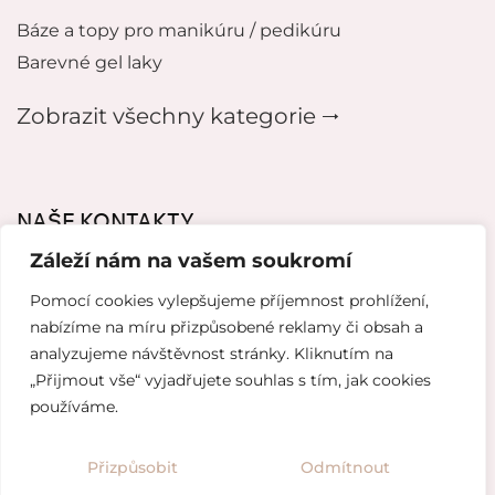
Báze a topy pro manikúru / pedikúru
Barevné gel laky
Zobrazit všechny kategorie 🠂
NAŠE KONTAKTY
Záleží nám na vašem soukromí
mikeladzebeauty@gmail.com
Pomocí cookies vylepšujeme příjemnost prohlížení,
+420 776627318
nabízíme na míru přizpůsobené reklamy či obsah a
analyzujeme návštěvnost stránky. Kliknutím na
U Pergamenky 12, Praha 7
„Přijmout vše“ vyjadřujete souhlas s tím, jak cookies
používáme.
Tvorba webových stránek od
Topranker.cz
Přizpůsobit
Odmítnout