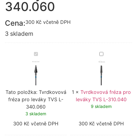
340.060
Cena:
300
Kč
včetně DPH
3 skladem
Tvrdkovová
Tvrdkovová
fréza
fréza
pro
pro
leváky
leváky
TVS
TVS
L-
L-
340.060
310.040
Tato položka:
Tvrdkovová
1
×
Tvrdkovová fréza pro
fréza pro leváky TVS L-
leváky TVS L-310.040
340.060
9 skladem
3 skladem
300
Kč
včetně DPH
300
Kč
včetně DPH