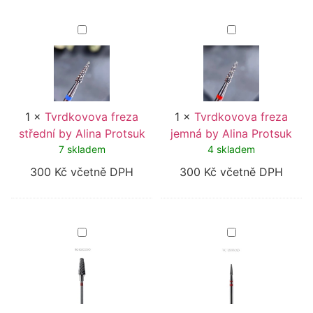
Tvrdkovova
Tvrdkovova
freza
freza
střední
jemná
by
by
Alina
Alina
Protsuk
Protsuk
1
×
Tvrdkovova freza
1
×
Tvrdkovova freza
střední by Alina Protsuk
jemná by Alina Protsuk
7 skladem
4 skladem
300
Kč
včetně DPH
300
Kč
včetně DPH
Tvrdkovova
Tvrdkovová
fréza
fréza
pro
pro
leváky
leváky
TVS-
TVS
L320.060
L-
300.023