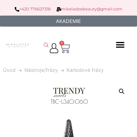
+420 776627318
mikeladzebeauty@gmail.com
AKADEMIE
0
Úvod
Nástroje/frézy
Karbidové frézy