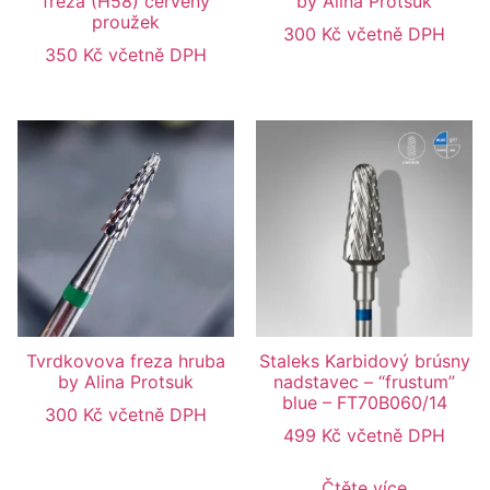
fréza (H58) červený
by Alina Protsuk
proužek
300
Kč
včetně DPH
350
Kč
včetně DPH
Tvrdkovova freza hruba
Staleks Karbidový brúsny
by Alina Protsuk
nadstavec – “frustum”
blue – FT70B060/14
300
Kč
včetně DPH
499
Kč
včetně DPH
Čtěte více