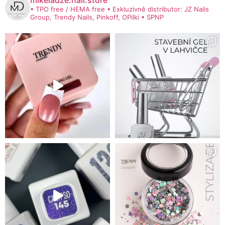
mikeladze.nail.store
• TPO free / HEMA free
• Exkluzivně distributor: JZ Nails
Group, Trendy Nails, Pinkoff, OPilki
• SPNP