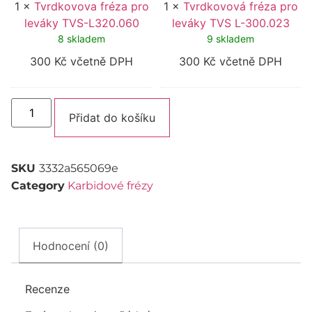
1
×
Tvrdkovova fréza pro
1
×
Tvrdkovová fréza pro
leváky TVS-L320.060
leváky TVS L-300.023
8 skladem
9 skladem
300
Kč
včetně DPH
300
Kč
včetně DPH
Alternative:
Přidat do košíku
SKU
3332a565069e
Category
Karbidové frézy
Hodnocení (0)
Recenze