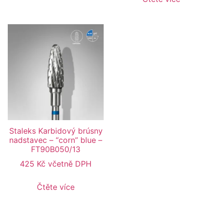
Staleks Karbidový brúsny
nadstavec – “corn” blue –
FT90B050/13
425
Kč
včetně DPH
Čtěte více