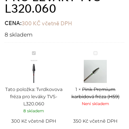
L320.060
CENA:
300
KČ
včetně DPH
8 skladem
Tvrdkovova
Pink
fréza
Premium
pro
karbidová
leváky
fréza
TVS-
(H59)
L320.060
Tato položka:
Tvrdkovova
1
×
Pink Premium
fréza pro leváky TVS-
karbidová fréza (H59)
L320.060
Není skladem
8 skladem
300
Kč
včetně DPH
350
Kč
včetně DPH