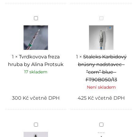
Tvrdkovova
Staleks
freza
Karbidový
hruba
brúsny
by
nadstavec
Alina
-
Protsuk
“corn”
blue
-
FT90B050/13
1
×
Tvrdkovova freza
1
×
Staleks Karbidový
hruba by Alina Protsuk
brúsny nadstavec -
17 skladem
“corn” blue -
FT90B050/13
Není skladem
300
Kč
včetně DPH
425
Kč
včetně DPH
Tvrdkovova
Tvrdkovová
freza
fréza
střední
pro