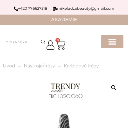
+420 776627318
mikeladzebeauty@gmail.com
AKADEMIE
0
Úvod
Nástroje/frézy
Karbidové frézy