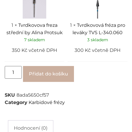
by
leváky
Alina
TVS
Protsuk
L-
340.060
1
×
Tvrdkovova freza
1
×
Tvrdkovová fréza pro
střední by Alina Protsuk
leváky TVS L-340.060
7 skladem
3 skladem
350
Kč
včetně DPH
300
Kč
včetně DPH
Alternative:
Přidat do košíku
SKU
8ada5650cf57
Category
Karbidové frézy
Hodnocení (0)