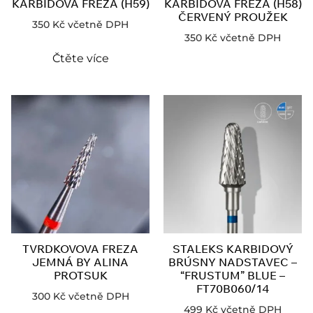
KARBIDOVÁ FRÉZA (H59)
KARBIDOVÁ FRÉZA (H58)
ČERVENÝ PROUŽEK
350
Kč
včetně DPH
350
Kč
včetně DPH
Čtěte více
TVRDKOVOVA FREZA
STALEKS KARBIDOVÝ
JEMNÁ BY ALINA
BRÚSNY NADSTAVEC –
PROTSUK
“FRUSTUM” BLUE –
FT70B060/14
300
Kč
včetně DPH
499
Kč
včetně DPH