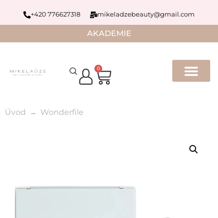
+420 776627318
mikeladzebeauty@gmail.com
AKADEMIE
0
Úvod
Wonderfile