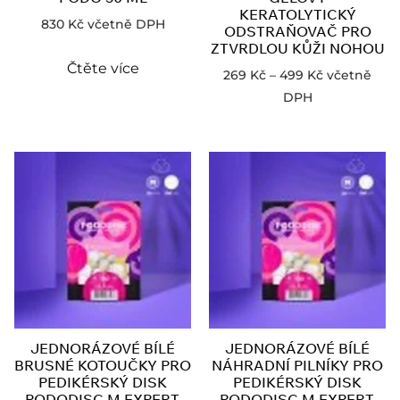
KERATOLYTICKÝ
830
Kč
včetně DPH
ODSTRAŇOVAČ PRO
ZTVRDLOU KŮŽI NOHOU
Čtěte více
269
Kč
–
499
Kč
včetně
DPH
JEDNORÁZOVÉ BÍLÉ
JEDNORÁZOVÉ BÍLÉ
BRUSNÉ KOTOUČKY PRO
NÁHRADNÍ PILNÍKY PRO
PEDIKÉRSKÝ DISK
PEDIKÉRSKÝ DISK
PODODISC M EXPERT,
PODODISC M EXPERT,