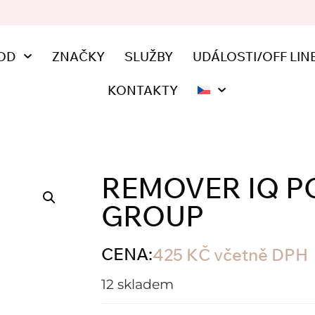
OD
ZNAČKY
SLUŽBY
UDÁLOSTI/OFF LIN
KONTAKTY
REMOVER IQ P
GROUP
CENA:
425
KČ
včetně DPH
12 skladem