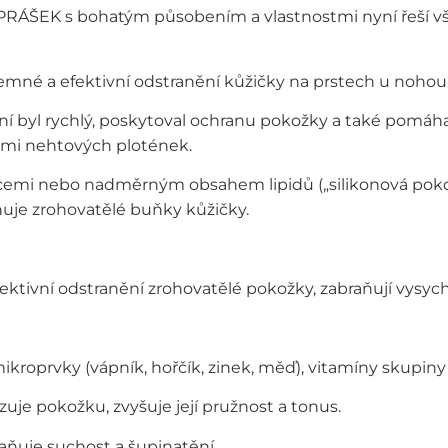
PRÁŠEK s bohatým působením a vlastnostmi nyní řeší v
mné a efektivní odstranění kůžičky na prstech u nohou 
ení byl rychlý, poskytoval ochranu pokožky a také pomáha
ěmi nehtových plotének.
cemi nebo nadměrným obsahem lipidů („silikonová pokož
ňuje zrohovatělé buňky kůžičky.
efektivní odstranění zrohovatělé pokožky, zabraňují vysych
ikroprvky (vápník, hořčík, zinek, měď), vitamíny skupiny 
zuje pokožku, zvyšuje její pružnost a tonus.
raňuje suchost a šupinatění.