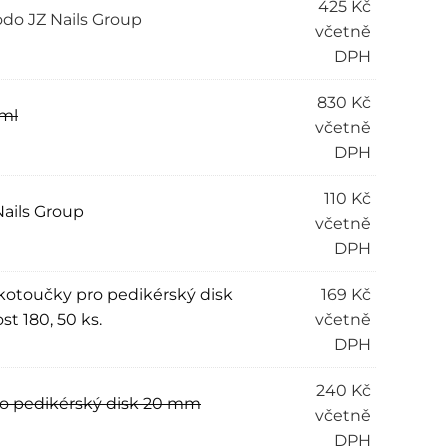
425
Kč
do JZ Nails Group
včetně
DPH
830
Kč
 ml
včetně
DPH
110
Kč
Nails Group
včetně
DPH
kotoučky pro pedikérský disk
169
Kč
t 180, 50 ks.
včetně
DPH
240
Kč
ro pedikérský disk 20 mm
včetně
DPH