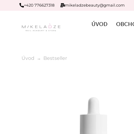
+420 776627318
mikeladzebeauty@gmail.com
ÚVOD
OBCH
Úvod
Bestseller