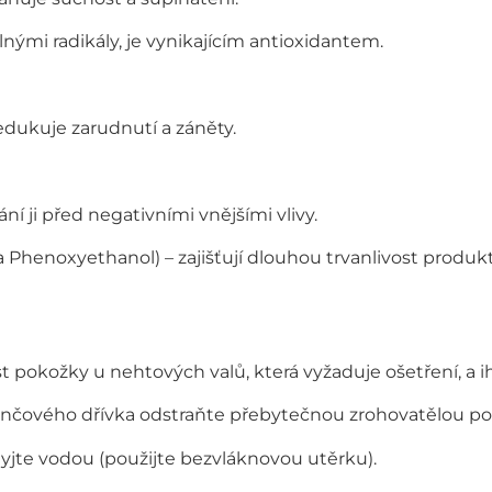
olnými radikály, je vynikajícím antioxidantem.
edukuje zarudnutí a záněty.
ání ji před negativními vnějšími vlivy.
henoxyethanol) – zajišťují dlouhou trvanlivost produktu,
pokožky u nehtových valů, která vyžaduje ošetření, a i
ančového dřívka odstraňte přebytečnou zrohovatělou po
yjte vodou (použijte bezvláknovou utěrku).