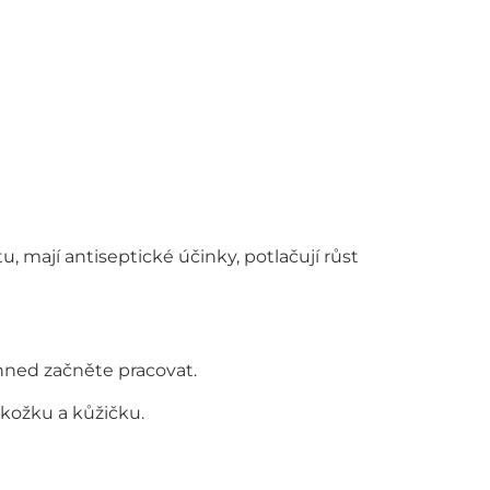
 mají antiseptické účinky, potlačují růst
hned začněte pracovat.
kožku a kůžičku.