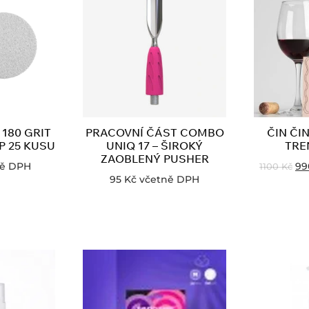
180 GRIT
PRACOVNÍ ČÁST COMBO
ČIN ČI
P 25 KUSU
UNIQ 17 – ŠIROKÝ
TRE
ZAOBLENÝ PUSHER
ně DPH
9
1100
Kč
95
Kč
včetně DPH