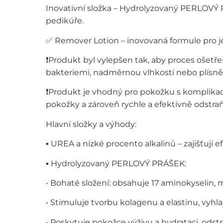
Inovativní složka – Hydrolyzovaný PERLOVÝ 
pedikúře.
✅ Remover Lotion – inovovaná formule pro je
❗️Produkt byl vylepšen tak, aby proces ošetř
bakteriemi, nadměrnou vlhkostí nebo plísn
❗️Produkt je vhodný pro pokožku s komplika
pokožky a zároveň rychle a efektivně odstra
Hlavní složky a výhody:
▪️ UREA a nízké procento alkalinů – zajišťují 
▪️ Hydrolyzovaný PERLOVÝ PRÁŠEK:
• Bohaté složení: obsahuje 17 aminokyselin, m
• Stimuluje tvorbu kolagenu a elastinu, vyhla
• Poskytuje pokožce výživu a hydrataci, odst