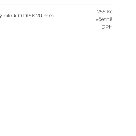
255
Kč
ý pilník O DISK 20 mm
včetně
DPH
ve: