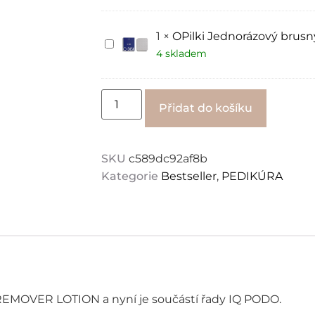
EXPERT,
pro
zrnitost
pedikérský
180,
disk
1
×
OPilki Jednorázový brusn
50
20
OPilki
ks.
mm
Jednorázový
4 skladem
brusný
pilník
O
DISK
Alternati
Přidat do košíku
20
mm
SKU
c589dc92af8b
Kategorie
Bestseller
,
PEDIKÚRA
a REMOVER LOTION a nyní je součástí řady IQ PODO.