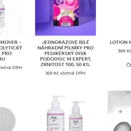
EMOVER –
JEDNORÁZOVÉ BÍLÉ
LOTION 
OLYTICKÝ
NÁHRADNÍ PILNÍKY PRO
369
K
K PRO
PEDIKÉRSKÝ DISK
RU
PODODISC M EXPERT,
ZRNITOST 100, 50 KS.
Čt
četně DPH
169
Kč
včetně DPH