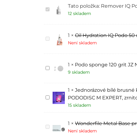
Tato položka:
Remover IQ Po
Remover
IQ
12 skladem
Podo
JZ
Nails
Group
1
×
Oil Hydration IQ Podo 50
Oil
Hydration
Není skladem
IQ
Podo
50
ml
1
×
Podo sponge 120 grit JZ 
Podo
sponge
9 skladem
120
grit
JZ
1
×
Jednorázové bílé brusné 
Nails
Group
Jednorázové
PODODISC M EXPERT, zrnitos
bílé
15 skladem
brusné
kotoučky
pro
pedikérský
1
×
Wonderfile Metal Base p
disk
Wonderfile
PODODISC
Metal
Není skladem
M
Base