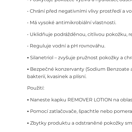
• Chrání před negativními vlivy prostředí a v
• Má vysoké antimikrobiální vlastnosti.
• Uklidňuje podrážděnou, citlivou pokožku, r
• Reguluje vodní a pH rovnováhu.
▪️ Silanetriol – zvyšuje pružnost pokožky a chr
▪️ Bezpečné konzervanty (Sodium Benzoate a P
bakterií, kvasinek a plísní.
Použití:
▪️ Naneste kapku REMOVER LOTION na oblast 
▪️ Pomocí zatlačovače, špachtle nebo pomer
▪️ Zbytky produktu a odstraněné pokožky sm