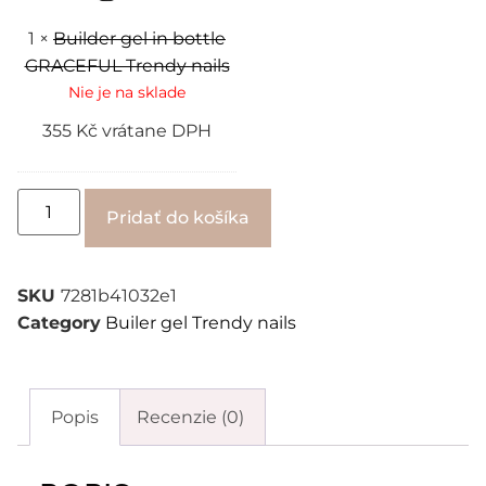
nails
1
×
Builder gel in bottle
GRACEFUL Trendy nails
Nie je na sklade
355
Kč
vrátane DPH
Alternative:
Pridať do košíka
SKU
7281b41032e1
Category
Builer gel Trendy nails
Popis
Recenzie (0)