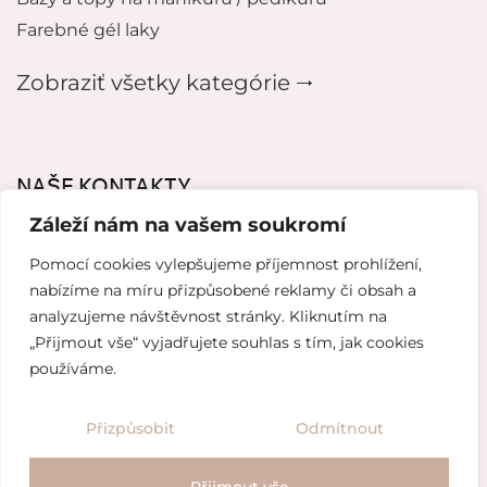
Farebné gél laky
Zobraziť všetky kategórie 🠂
NAŠE KONTAKTY
Záleží nám na vašem soukromí
mikeladzebeauty@gmail.com
Pomocí cookies vylepšujeme příjemnost prohlížení,
+420 773 724 042
nabízíme na míru přizpůsobené reklamy či obsah a
analyzujeme návštěvnost stránky. Kliknutím na
Thámova 221, 186 00 Karlín, Česko
„Přijmout vše“ vyjadřujete souhlas s tím, jak cookies
používáme.
Tvorba webových stránok od
Topranker.cz
Přizpůsobit
Odmítnout
/
Obchodné podmienky
Ochrana osobných údajov