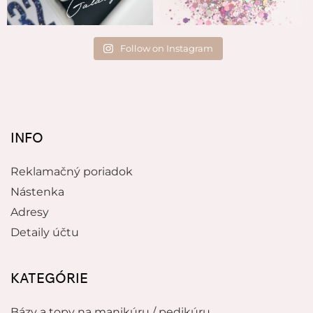
Follow on Instagram
INFO
Reklamačný poriadok
Nástenka
Adresy
Detaily účtu
KATEGÓRIE
Bázy a topy na manikúru / pedikúru