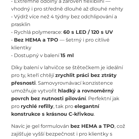
• Extrémně odolný a zároveň flexibilní —
vhodný i pro středně dlouhé až dlouhé nehty
• Výdrž více než 4 týdny bez odchlipování a
prasklin
• Rychlá polymerace:
60 s LED / 120 s UV
•
Bez HEMA a TPO
— šetrný i pro citlivé
klientky
• Dostupný v balení
15 ml
Díky balení v lahvičce se štětečkem je ideální
pro ty, kteří chtějí
zrychlit práci bez ztráty
přesnosti
. Samovyrovnávací konzistence
umožňuje vytvořit
hladký a rovnoměrný
povrch bez nutnosti pilování
. Perfektní jak
pro
rychlé refilly
, tak pro
elegantní
konstrukce s krásnou C-křivkou
.
Navíc je gel formulován
bez HEMA a TPO
, což
zajišťuje vyšší bezpečnost i pro klientky s