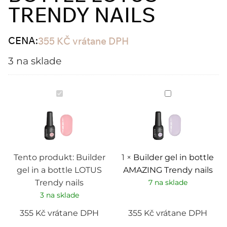
TRENDY NAILS
CENA:
355
KČ
vrátane DPH
3 na sklade
Builder
Builder
gel
gel
in
in
a
bottle
bottle
AMAZING
LOTUS
Trendy
Trendy
nails
nails
Tento produkt:
Builder
1
×
Builder gel in bottle
gel in a bottle LOTUS
AMAZING Trendy nails
Trendy nails
7 na sklade
3 na sklade
355
Kč
vrátane DPH
355
Kč
vrátane DPH