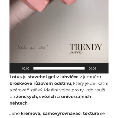
00:00
00:06
Lotus
je
stavební gel v lahvičce
v jemném
broskvově růžovém odstínu
, který je delikátní
a zároveň zářivý. Ideální volba pro ty, kdo touží
po
ženských, svěžích a univerzálních
nehtech
.
Jeho
krémová, samovyrovnávací textura
se