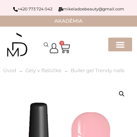
+420 773 724 042
mikeladzebeauty@gmail.com
AKADÉMIA
0
Úvod
Gély v fľaštičke
Builer gel Trendy nails