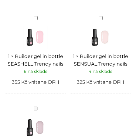
Builder
Builder
gel
gel
in
in
bottle
bottle
SEASHELL
SENSUAL
Trendy
Trendy
nails
nails
1
×
Builder gel in bottle
1
×
Builder gel in bottle
SEASHELL Trendy nails
SENSUAL Trendy nails
6 na sklade
4 na sklade
355
Kč
vrátane DPH
325
Kč
vrátane DPH
Builder
gel
in
bottle
GRACEFUL
Trendy