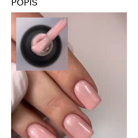
POPIS
Video
prehrávač