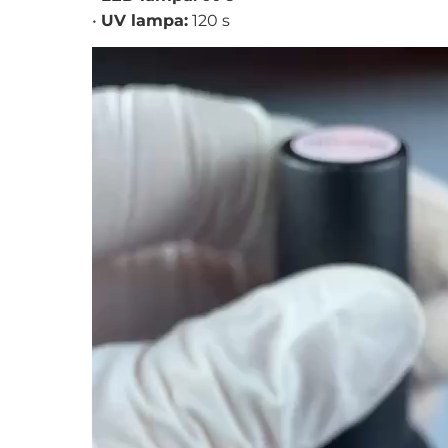
•
UV lampa:
120 s
Video
prehrávač