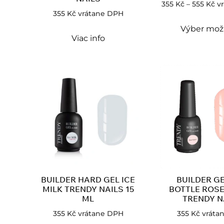
355
Kč
–
555
Kč
v
355
Kč
vrátane DPH
Výber mož
Viac info
BUILDER HARD GEL ICE
BUILDER GE
MILK TRENDY NAILS 15
BOTTLE ROS
ML
TRENDY N
355
Kč
vrátane DPH
355
Kč
vráta