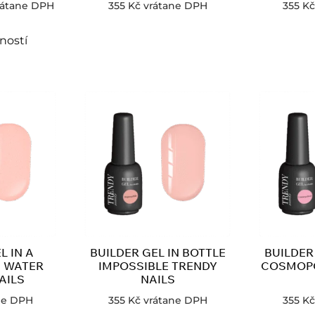
rátane DPH
355
Kč
vrátane DPH
355
Kč
ností
L IN A
BUILDER GEL IN BOTTLE
BUILDER
E WATER
IMPOSSIBLE TRENDY
COSMOPO
AILS
NAILS
ne DPH
355
Kč
vrátane DPH
355
Kč