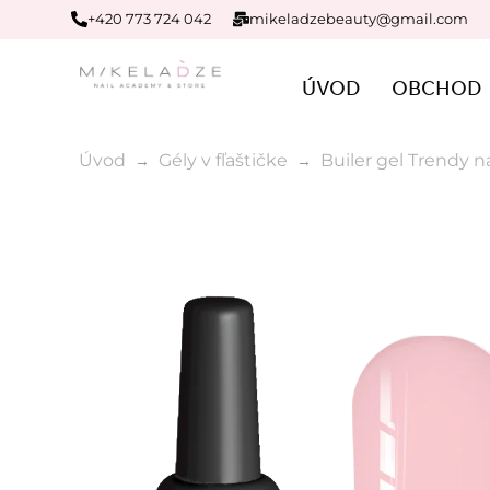
+420 773 724 042
mikeladzebeauty@gmail.com
ÚVOD
OBCHOD
Úvod
Gély v fľaštičke
Builer gel Trendy na