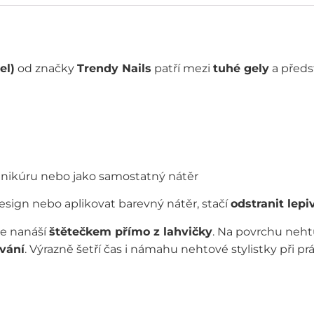
el)
od značky
Trendy Nails
patří mezi
tuhé gely
a předs
manikúru nebo jako samostatný nátěr
sign nebo aplikovat barevný nátěr, stačí
odstranit lep
se nanáší
štětečkem přímo z lahvičky
. Na povrchu neht
ování
. Výrazně šetří čas i námahu nehtové stylistky při prá