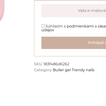
Súhlasím s
podmienkami
a
zás
údajov
Prihlásiť 
SKU
183f486d6262
Category
Builer gel Trendy nails