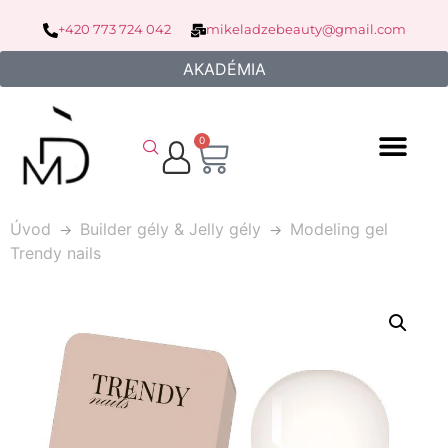
+420 773 724 042
mikeladzebeauty@gmail.com
AKADÉMIA
0
Úvod
Builder gély & Jelly gély
Modeling gel
Trendy nails