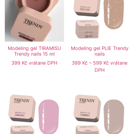
Modeling gel TIRAMISU
Modeling gel PLIE Trendy
Trendy nails 15 ml
nails
399
Kč
vrátane DPH
399
Kč
–
599
Kč
vrátane
DPH