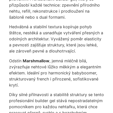
přizpůsobí každé technice: zpevnění přírodního
nehtu, refill, rekonstrukce i prodloužení na
šabloně nebo s dual formami.
Hedvábná a stabilní textura kopíruje pohyb
štětce, nestéká a usnadňuje vytváření přesných a
odolných architektur. Vyvážený poměr elasticity
a pevnosti zajišťuje struktury, které jsou lehké,
ale zároveň pevné a dlouhotrvající.
Odstín
Marshmallow
, jemná mléčně bílá,
zvýrazňuje nehtové lůžko měkkým a elegantním
efektem. Ideální pro harmonický babyboomer,
strukturovaný french i přirozené, sofistikované
krytí.
Díky silné přilnavosti a stabilitě struktury se tento
profesionální builder gel stává nepostradatelným
pomocníkem pro každou nehtařku, která chce
pracovat přesně, rychle a s bezchybným