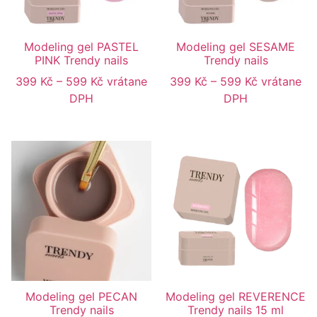
Modeling gel PASTEL
Modeling gel SESAME
PINK Trendy nails
Trendy nails
399
Kč
–
599
Kč
vrátane
399
Kč
–
599
Kč
vrátane
DPH
DPH
Modeling gel PECAN
Modeling gel REVERENCE
Trendy nails
Trendy nails 15 ml