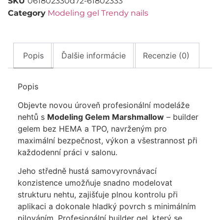
SKU
061802330d72-61802333
Category
Modeling gel Trendy nails
Popis
Ďalšie informácie
Recenzie (0)
Popis
Objevte novou úroveň profesionální modeláže
nehtů s
Modeling Gelem Marshmallow
– builder
gelem bez HEMA a TPO, navrženým pro
maximální bezpečnost, výkon a všestrannost při
každodenní práci v salonu.
Jeho středně hustá samovyrovnávací
konzistence umožňuje snadno modelovat
strukturu nehtu, zajišťuje plnou kontrolu při
aplikaci a dokonale hladký povrch s minimálním
pilováním. Profesionální builder gel, který se