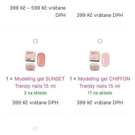
399
Kč
–
599
Kč
vrátane
DPH
399
Kč
vrátane DPH
Modeling
Modeling
gel
gel
SUNSET
CHIFFON
Trendy
Trendy
nails
nails
15
15
ml
ml
1
×
Modeling gel SUNSET
1
×
Modeling gel CHIFFON
Trendy nails 15 ml
Trendy nails 15 ml
3 na sklade
11 na sklade
399
Kč
vrátane DPH
399
Kč
vrátane DPH
Modeling
gel