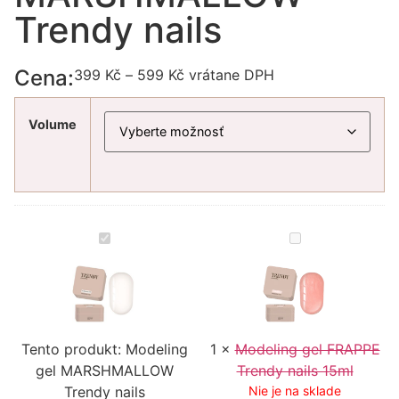
Trendy nails
Cena:
399
Kč
–
599
Kč
vrátane DPH
Volume
Modeling
Modeling
gel
gel
MARSHMALLOW
FRAPPE
Trendy
Trendy
nails
nails
15ml
Tento produkt:
Modeling
1
×
Modeling gel FRAPPE
gel MARSHMALLOW
Trendy nails 15ml
Trendy nails
Nie je na sklade