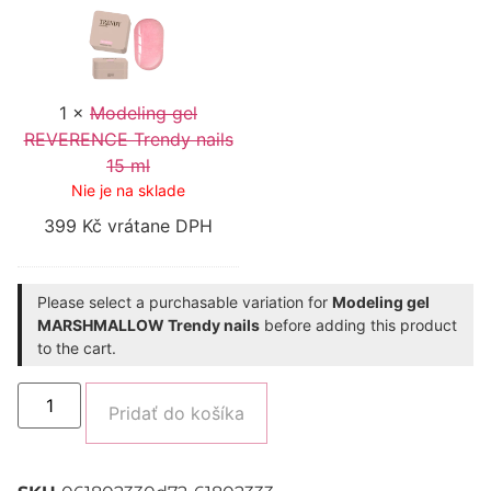
REVERENCE
Trendy
nails
15
ml
1
×
Modeling gel
REVERENCE Trendy nails
15 ml
Nie je na sklade
399
Kč
vrátane DPH
Please select a purchasable variation for
Modeling gel
MARSHMALLOW Trendy nails
before adding this product
to the cart.
Alternative:
Pridať do košíka