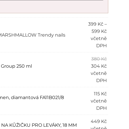
399
Kč
–
599
Kč
 MARSHMALLOW Trendy nails
včetně
DPH
380
Kč
s Group 250 ml
304
Kč
včetně
DPH
115
Kč
men, diamantová FA11B021/8
včetně
DPH
449
Kč
KY NA KŮŽIČKU PRO LEVÁKY, 18 MM
včetně