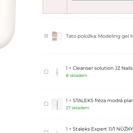
Modeling
Tato položka:
Modeling gel
gel
MARSHMALLOW
Trendy
nails
1
×
Cleanser solution JZ Nail
Cleanser
solution
8 skladem
JZ
Nails
Group
250
ml
1
×
STALEKS fréza modrá pla
STALEKS
fréza
27 skladem
modrá
plamen,
diamantová
FA11B021/8
1
×
Staleks Expert 11/1 NŮŽ
Staleks