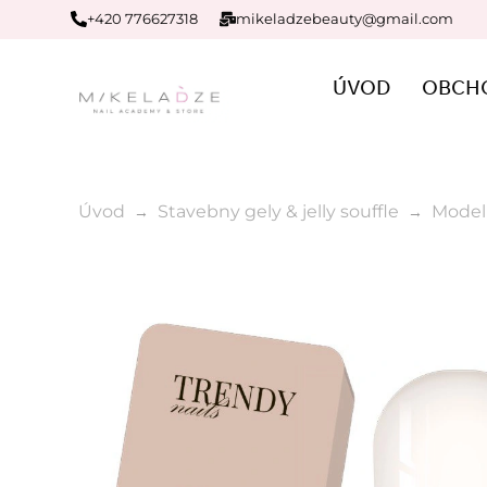
+420 776627318
mikeladzebeauty@gmail.com
ÚVOD
OBCH
Úvod
Stavebny gely & jelly souffle
Modeli