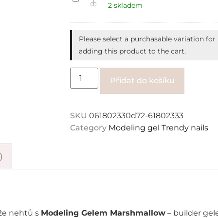
Expert
2 skladem
11/1
NŮŽKY
NA
KŮŽIČKU
Please select a purchasable variation for
PRO
LEVÁKY,
adding this product to the cart.
18
MM
Alternati
Přidat do košíku
SKU
061802330d72-61802333
Category
Modeling gel Trendy nails
)
že nehtů s
Modeling Gelem Marshmallow
– builder ge