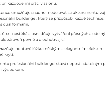
při každodenní práci v salonu.
ence umožňuje snadno modelovat strukturu nehtu, zajišť
onální builder gel, který se přizpůsobí každé technice: z
s dual formami.
štětce, nestéká a usnadňuje vytváření přesných a odolný
, ale zároveň pevné a dlouhotrvající.
zvýrazňuje nehtové lůžko měkkým a elegantním efektem.
é krytí.
 se tento profesionální builder gel stává nepostradateln
ým výsledkem.