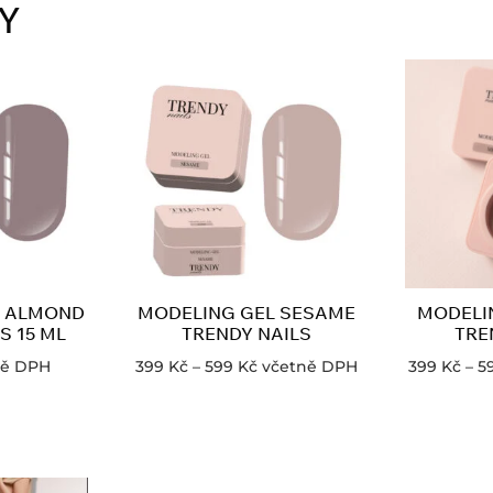
Y
L ALMOND
MODELING GEL SESAME
MODELI
S 15 ML
TRENDY NAILS
TRE
ně DPH
399
Kč
–
599
Kč
včetně DPH
399
Kč
–
5