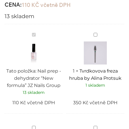
CENA:
110
KČ
včetně DPH
13 skladem
Nail
Tvrdkovova
prep
freza
-
hruba
dehydrator
by
“New
Alina
formula”
Protsuk
JZ
Nails
Group
Tato položka:
Nail prep -
1
×
Tvrdkovova freza
dehydrator “New
hruba by Alina Protsuk
formula” JZ Nails Group
1 skladem
13 skladem
110
Kč
včetně DPH
350
Kč
včetně DPH
Cream
Foliovane