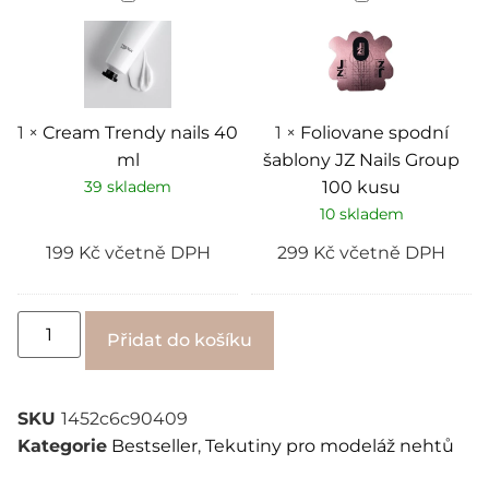
Trendy
spodní
nails
šablony
40
JZ
ml
Nails
Group
100
kusu
1
×
Cream Trendy nails 40
1
×
Foliovane spodní
ml
šablony JZ Nails Group
39 skladem
100 kusu
10 skladem
199
Kč
včetně DPH
299
Kč
včetně DPH
Alternative:
Přidat do košíku
SKU
1452c6c90409
Kategorie
Bestseller
,
Tekutiny pro modeláž nehtů