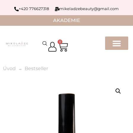
+420 776627318
mikeladzebeauty@gmail.com
AKADEMIE
0
Úvod
Bestseller