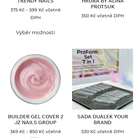
TRENDY NAILS
HRUBA BY ALINA
PROTSUK
375
Kč
–
599
Kč
včetně
350
Kč
včetně DPH
DPH
Výběr možností
BUILDER GEL COVER 2
SADA DUALEK YOUR
JZ NAILS GROUP
BRAND
369
Kč
–
850
Kč
včetně
530
Kč
včetně DPH