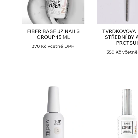
FIBER BASE JZ NAILS
TVRDKOVOVA 
GROUP 15 ML
STŘEDNÍ BY 
PROTSU
370
Kč
včetně DPH
350
Kč
včetn