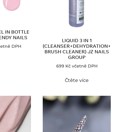
L IN BOTTLE
ENDY NAILS
LIQUID 3 IN 1
(CLEANSER+DEHYDRATION+
četně DPH
BRUSH CLEANER) JZ NAILS
GROUP
699
Kč
včetně DPH
Čtěte více