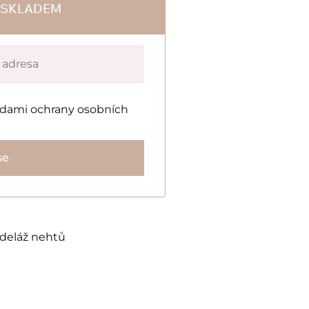
E SKLADEM
adami ochrany osobních
se
deláž nehtů