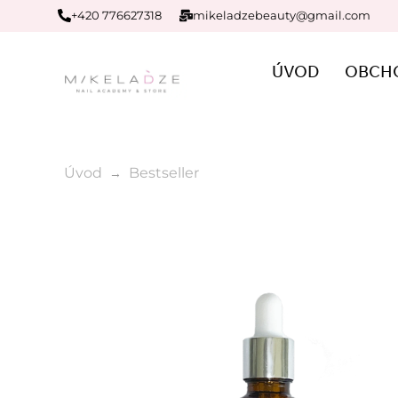
+420 776627318
mikeladzebeauty@gmail.com
ÚVOD
OBCH
Úvod
Bestseller