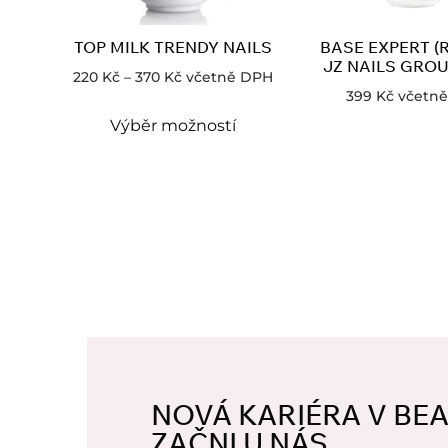
TOP MILK TRENDY NAILS
BASE EXPERT (
JZ NAILS GROU
220
Kč
–
370
Kč
včetně DPH
399
Kč
včetn
Výběr možností
NOVÁ KARIÉRA V BE
ZAČNI U NÁS