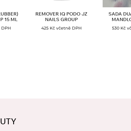
RUBBER)
REMOVER IQ PODO JZ
SADA DUA
P 15 ML
NAILS GROUP
MANDLO
ě DPH
425
Kč
včetně DPH
530
Kč
v
AUTY