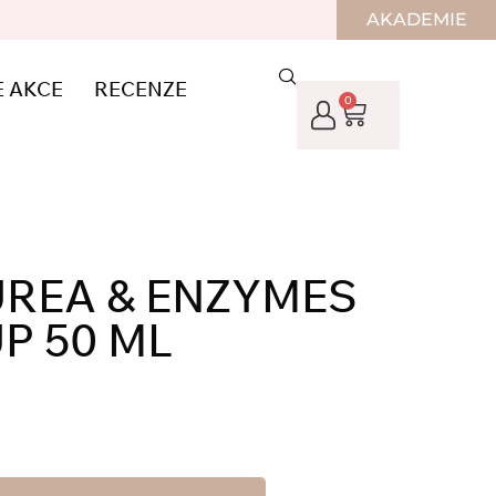
AKADEMIE
E AKCE
RECENZE
0
UREA & ENZYMES
P 50 ML