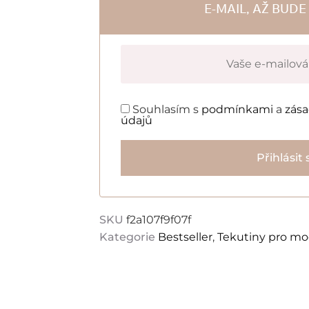
E-MAIL, AŽ BUD
Souhlasím s
podmínkami
a
zás
údajů
Přihlásit 
SKU
f2a107f9f07f
Kategorie
Bestseller
,
Tekutiny pro mo