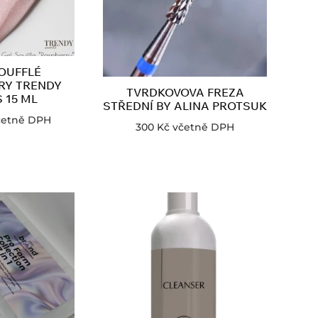
OUFFLÉ
RY TRENDY
TVRDKOVOVA FREZA
 15 ML
STŘEDNÍ BY ALINA PROTSUK
četně DPH
300
Kč
včetně DPH