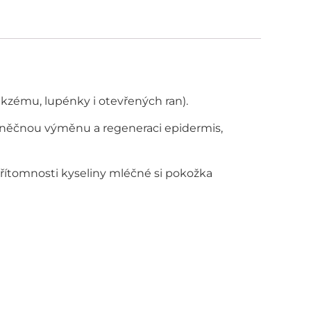
ekzému, lupénky i otevřených ran).
buněčnou výměnu a regeneraci epidermis,
přítomnosti kyseliny mléčné si pokožka