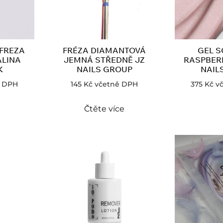
FREZA
FRÉZA DIAMANTOVÁ
GEL S
ALINA
JEMNÁ STŘEDNĚ JZ
RASPBER
K
NAILS GROUP
NAILS
ě DPH
145
Kč
včetně DPH
375
Kč
v
Čtěte více