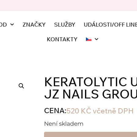
OD
ZNAČKY
SLUŽBY
UDÁLOSTI/OFF LIN
KONTAKTY
KERATOLYTIC 
JZ NAILS GROU
CENA:
520
KČ
včetně DPH
Není skladem