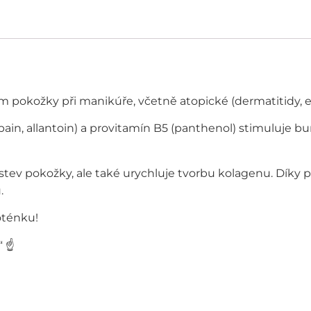
em pokožky při manikúře, včetně atopické (dermatitidy, 
ain, allantoin) a provitamín B5 (panthenol) stimuluje 
stev pokožky, ale také urychluje tvorbu kolagenu. Díky 
.
oténku!
“ ☝
️