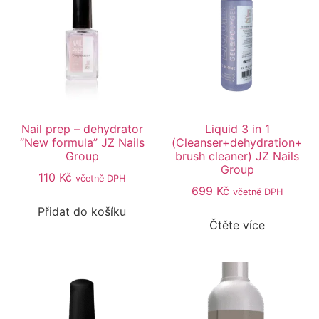
Nail prep – dehydrator
Liquid 3 in 1
“New formula” JZ Nails
(Cleanser+dehydration+
Group
brush cleaner) JZ Nails
Group
110
Kč
včetně DPH
699
Kč
včetně DPH
Přidat do košíku
Čtěte více