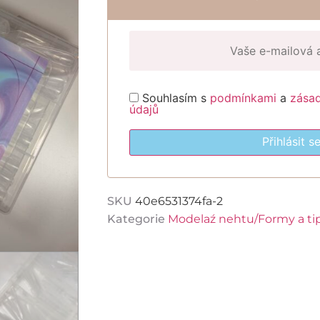
Souhlasím s
podmínkami
a
zása
údajů
Přihlásit s
SKU
40e6531374fa-2
Kategorie
Modelaź nehtu/Formy a ti