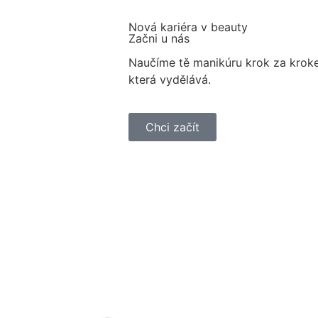
Nová kariéra v beauty
Začni u nás
Naučíme tě manikúru krok za krok
která vydělává.
Chci začít