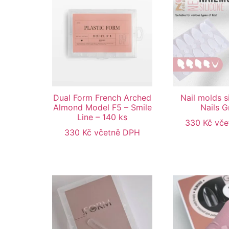
Dual Form French Arched
Nail molds s
Almond Model F5 – Smile
Nails 
Line – 140 ks
330
Kč
vče
330
Kč
včetně DPH