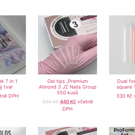
Sleva!
k 7 in 1
Gel tips „Premium
Dual fo
ý tvar
Almond 3 JZ Nails Group
square 
550 kusů
tně DPH
330
Kč
550
Kč
440
Kč
včetně
DPH
Sleva!