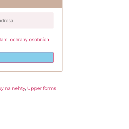
dami ochrany osobních
e
py na nehty
,
Upper forms