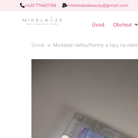
+420 776627318
mikeladzebeauty@gmail.com
Úvod
Obchod
Úvod
Modelaź nehtu/Formy a tipy na neht