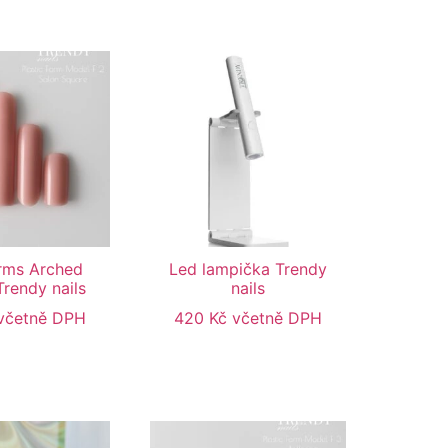
rms Arched
Led lampička Trendy
Trendy nails
nails
včetně DPH
420
Kč
včetně DPH