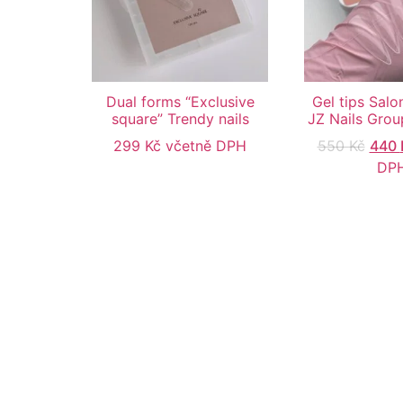
Dual forms “Exclusive
Gel tips Salo
square” Trendy nails
JZ Nails Gro
299
Kč
včetně DPH
550
Kč
440
DP