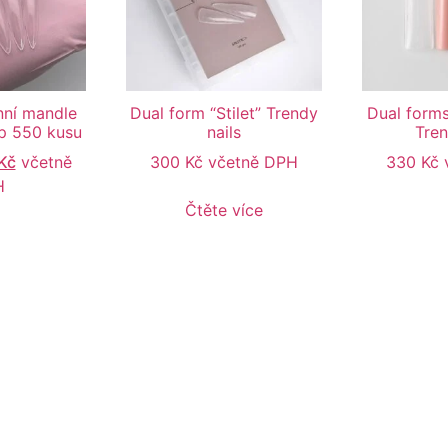
nní mandle
Dual form “Stilet” Trendy
Dual forms
up 550 kusu
nails
Tren
Kč
včetně
300
Kč
včetně DPH
330
Kč
H
Čtěte více