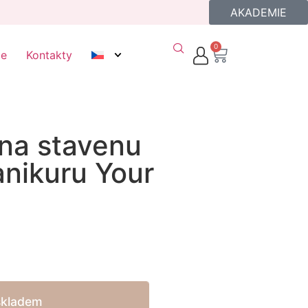
AKADEMIE
0
ze
Kontakty
 na stavenu
nikuru Your
skladem