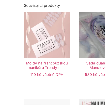
Související produkty
Moldy na francouzskou
Sada duale
manikúru Trendy nails
Mandlov
110
Kč
včetně DPH
530
Kč
vče