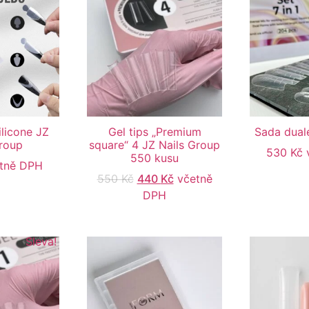
ilicone JZ
Gel tips „Premium
Sada dual
Group
square“ 4 JZ Nails Group
530
Kč
550 kusu
tně DPH
550
Kč
440
Kč
včetně
DPH
Sleva!