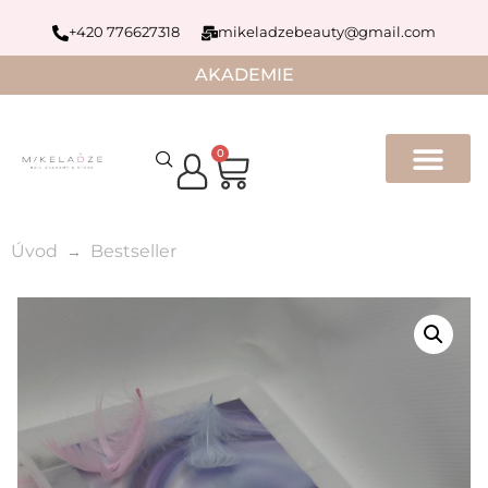
+420 776627318
mikeladzebeauty@gmail.com
AKADEMIE
0
Úvod
Bestseller