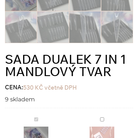
SADA DUALEK 7 IN 1
MANDLOVÝ TVAR
CENA:
530
KČ
včetně DPH
9 skladem
Sada
Moldy
dualek
na
7
francouzskou
in
manikúru
1
Trendy