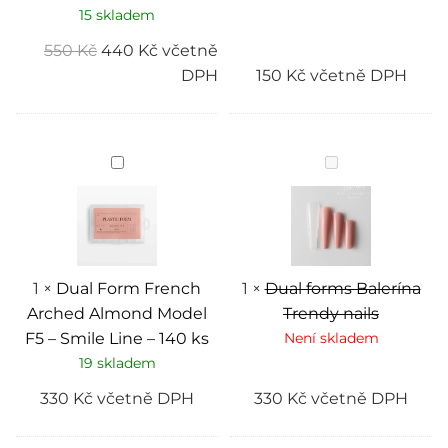
15 skladem
550
Kč
440
Kč
včetně
DPH
150
Kč
včetně DPH
Dual
Dual
Form
forms
French
Balerína
Arched
Trendy
Almond
nails
Model
F5
–
Smile
1
×
Dual Form French
1
×
Dual forms Balerína
Line
Arched Almond Model
Trendy nails
–
140
F5 – Smile Line – 140 ks
Není skladem
ks
19 skladem
330
Kč
včetně DPH
330
Kč
včetně DPH