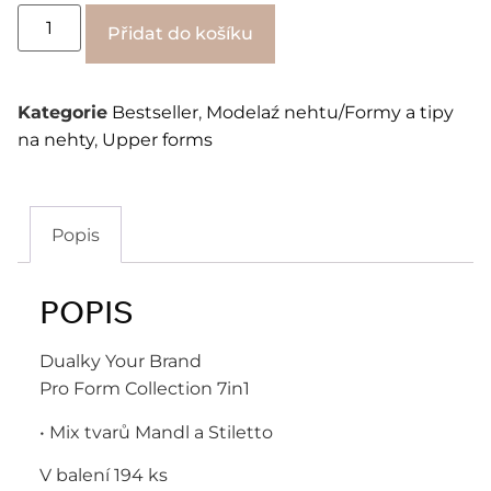
Alternative:
Přidat do košíku
Kategorie
Bestseller
,
Modelaź nehtu/Formy a tipy
na nehty
,
Upper forms
Popis
POPIS
Dualky Your Brand
Pro Form Collection 7in1
• Mix tvarů Mandl a Stiletto
V balení 194 ks