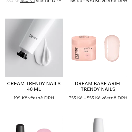
440
Kč
včetně DPH
135
Kč
–
670
Kč
včetně DPH
550
Kč
CREAM TRENDY NAILS
DREAM BASE ARIEL
40 ML
TRENDY NAILS
199
Kč
včetně DPH
355
Kč
–
555
Kč
včetně DPH