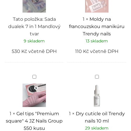
Mandlový
nails
tvar
Tato položka:
Sada
1
×
Moldy na
dualek 7 in 1 Mandlový
francouzskou manikúru
tvar
Trendy nails
9 skladem
13 skladem
530
Kč
včetně DPH
110
Kč
včetně DPH
Gel
Dry
tips
cuticle
"Premium
oil
square"
Trendy
4
nails
JZ
10
Nails
ml
Group
550
1
×
Gel tips "Premium
1
×
Dry cuticle oil Trendy
kusu
square" 4 JZ Nails Group
nails 10 ml
550 kusu
29 skladem