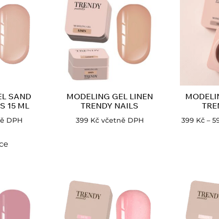
EL SAND
MODELING GEL LINEN
MODELI
S 15 ML
TRENDY NAILS
TRE
ně DPH
399
Kč
včetně DPH
399
Kč
–
5
íce