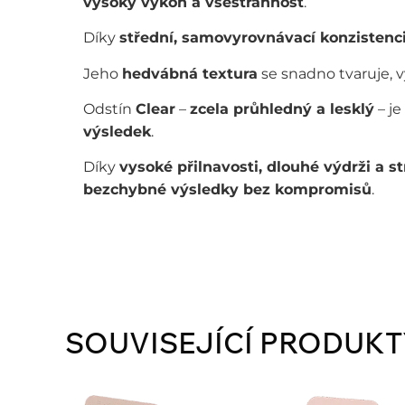
vysoký výkon a všestrannost
.
Díky
střední, samovyrovnávací konzistenc
Jeho
hedvábná textura
se snadno tvaruje, v
Odstín
Clear
–
zcela průhledný a lesklý
– je
výsledek
.
Díky
vysoké přilnavosti, dlouhé výdrži a st
bezchybné výsledky bez kompromisů
.
SOUVISEJÍCÍ PRODUKT