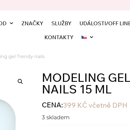
OD
ZNAČKY
SLUŽBY
UDÁLOSTI/OFF LIN
KONTAKTY
ng gel Trendy nails
MODELING GEL
NAILS 15 ML
CENA:
399
KČ
včetně DPH
3 skladem