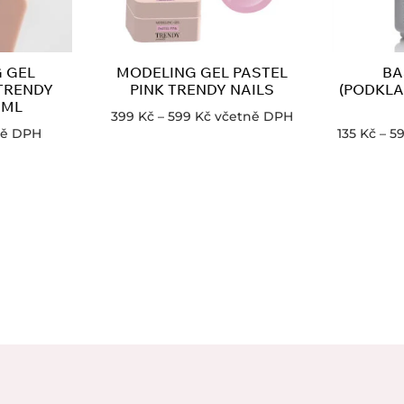
 GEL
MODELING GEL PASTEL
BA
TRENDY
PINK TRENDY NAILS
(PODKLA
 ML
399
Kč
–
599
Kč
včetně DPH
ně DPH
135
Kč
–
5