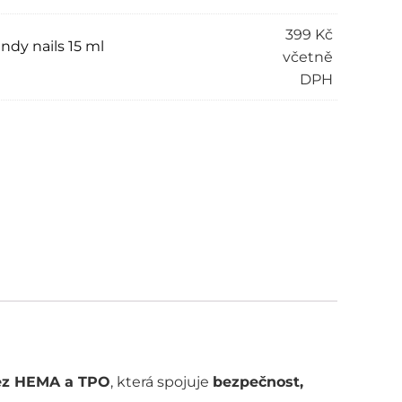
399
Kč
dy nails 15 ml
včetně
DPH
ve:
ez HEMA a TPO
, která spojuje
bezpečnost,