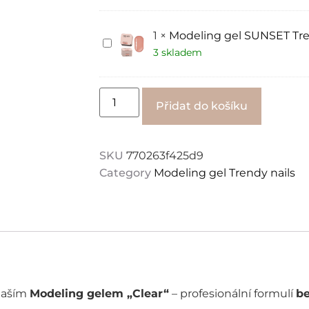
Trendy
nails
15ml
1
×
Modeling gel SUNSET Tren
Modeling
gel
3 skladem
SUNSET
Trendy
nails
15
Alternati
Přidat do košíku
ml
SKU
770263f425d9
Category
Modeling gel Trendy nails
naším
Modeling gelem „Clear“
– profesionální formulí
b