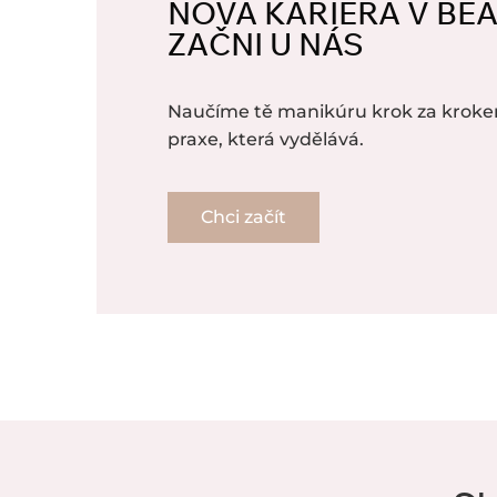
NOVÁ KARIÉRA V BE
ZAČNI U NÁS
Naučíme tě manikúru krok za kroke
praxe, která vydělává.
Chci začít