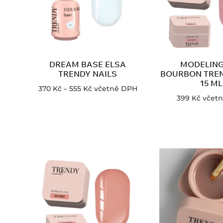
DREAM BASE ELSA
MODELING
TRENDY NAILS
BOURBON TREN
15 ML
370
Kč
–
555
Kč
včetně DPH
399
Kč
včet