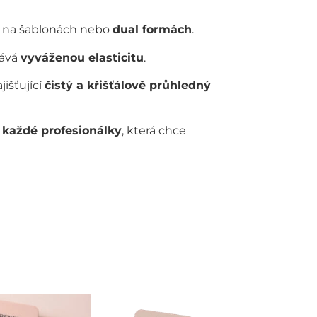
na šablonách nebo
dual formách
.
vává
vyváženou elasticitu
.
ajišťující
čistý a křišťálově průhledný
každé profesionálky
, která chce