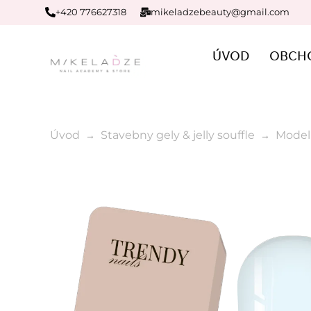
+420 776627318
mikeladzebeauty@gmail.com
ÚVOD
OBCH
Úvod
Stavebny gely & jelly souffle
Modeli