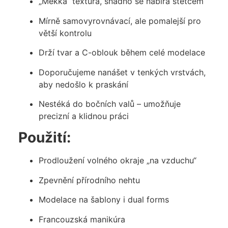
„Měkká“ textura, snadno se nabírá štětcem
Mírně samovyrovnávací, ale pomalejší pro
větší kontrolu
Drží tvar a C-oblouk během celé modelace
Doporučujeme nanášet v tenkých vrstvách,
aby nedošlo k praskání
Nestéká do bočních valů – umožňuje
precizní a klidnou práci
Použití:
Prodloužení volného okraje „na vzduchu“
Zpevnění přírodního nehtu
Modelace na šablony i dual forms
Francouzská manikúra