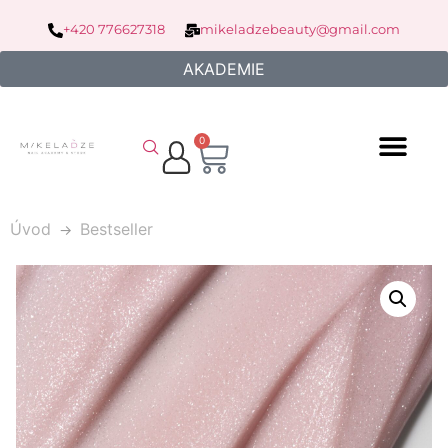
+420 776627318
mikeladzebeauty@gmail.com
AKADEMIE
0
Úvod
Bestseller