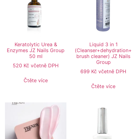
Keratolytic Urea &
Liquid 3 in 1
Enzymes JZ Nails Group
(Cleanser+dehydration+
50 ml
brush cleaner) JZ Nails
Group
520
Kč
včetně DPH
699
Kč
včetně DPH
Čtěte více
Čtěte více