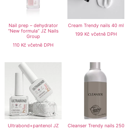
Nail prep – dehydrator
Cream Trendy nails 40 ml
“New formula” JZ Nails
199
Kč
včetně DPH
Group
110
Kč
včetně DPH
Ultrabond+pantenol JZ
Cleanser Trendy nails 250